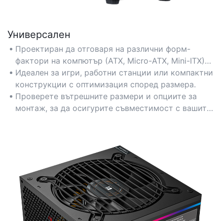
Универсален
Проектиран да отговаря на различни форм-
фактори на компютър (ATX, Micro-ATX, Mini-ITX)
за гъвкава конфигурация.
Идеален за игри, работни станции или компактни
конструкции с оптимизация според размера.
Проверете вътрешните размери и опциите за
монтаж, за да осигурите съвместимост с вашите
компоненти.