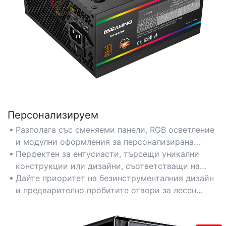
Персонализируем
Разполага със сменяеми панели, RGB осветление
и модулни оформления за персонализирана
естетика.
Перфектен за ентусиасти, търсещи уникални
конструкции или дизайни, съответстващи на
марката.
Дайте приоритет на безинструменталния дизайн
и предварително пробитите отвори за лесен
монтаж на компоненти.