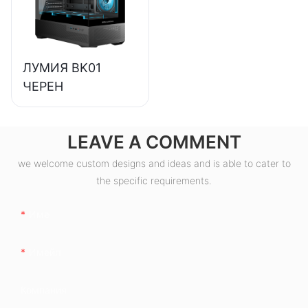
сертификати
ESB550W
ЛУМИЯ BK01
ЧЕРЕН
LEAVE A COMMENT
we welcome custom designs and ideas and is able to cater to
the specific requirements.
Име
Имейл
Компания