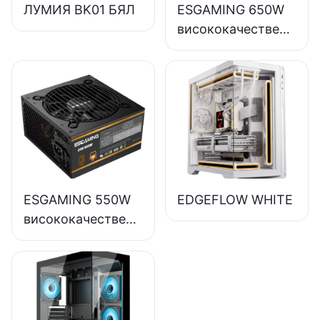
ЛУМИЯ BK01 БЯЛ
ESGAMING 650W
висококачествено
захранване за
настолни
компютри с 85%
ефективност,
пълномодулно,
80+ бронзово,
ESB650W
ESGAMING 550W
EDGEFLOW WHITE
висококачествени
захранвания за
настолни
компютри с 85%
ефективност, 80+
бронзови