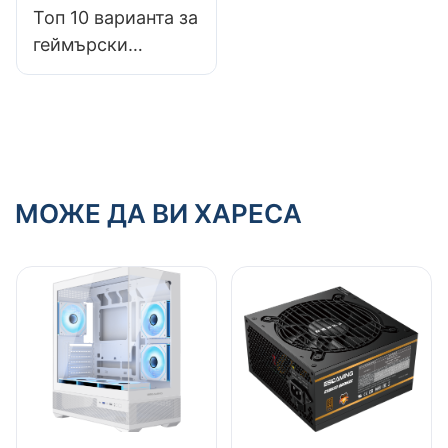
Топ 10 варианта за
компютърни
компютърни
геймърски
кутии за висок
кутии:
компютърни
клас?
Персонализирайте
кутии с лесен
вашата
достъп до
конструкция
вътрешните
компоненти
МОЖЕ ДА ВИ ХАРЕСА