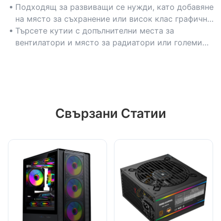
охлаждане.
Подходящ за развиващи се нужди, като добавяне
на място за съхранение или висок клас графични
процесори.
Търсете кутии с допълнителни места за
вентилатори и място за радиатори или големи
радиатори.
Свързани Статии