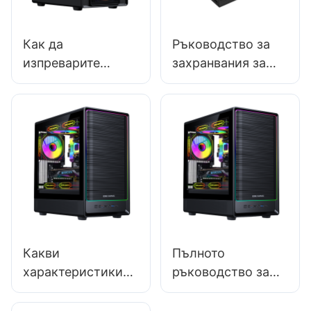
Как да
Ръководство за
изпреварите
захранвания за
конкурентите си
компютър 2025:
като доставчик на
Избор на
компютърни
подходящ
кутии?
захранващ блок
за висок клас
HTPC
Какви
Пълното
характеристики
ръководство за
трябва да търсите
модулни
в геймърските
геймърски