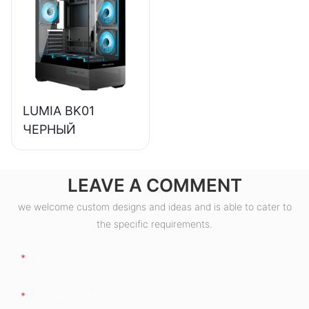
85%, класс
защиты 80+
Bronze, для
настольных ПК,
ESB550W
LUMIA BK01
ЧЕРНЫЙ
LEAVE A COMMENT
we welcome custom designs and ideas and is able to cater to
the specific requirements.
Имя
Электронная Почта