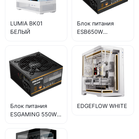
LUMIA BK01
Блок питания
БЕЛЫЙ
ESB650W
ESGAMING 650W
высокого
качества, КПД
85%,
полномодульный,
бронзовый (80+),
для настольных
ПК.
Блок питания
EDGEFLOW WHITE
ESGAMING 550W
высокого
качества, КПД