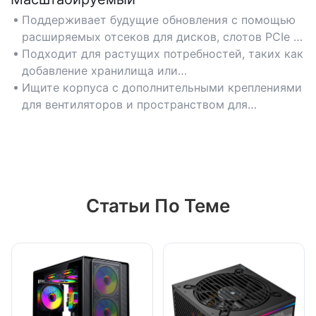
Поддерживает будущие обновления с помощью
расширяемых отсеков для дисков, слотов PCIe и
вариантов охлаждения.
Подходит для растущих потребностей, таких как
добавление хранилища или
высокопроизводительных графических
Ищите корпуса с дополнительными креплениями
процессоров.
для вентиляторов и пространством для
радиаторов или больших теплоотводов.
Статьи По Теме