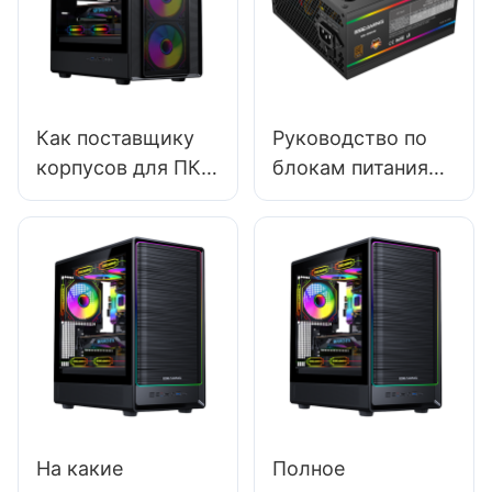
Как поставщику
Руководство по
корпусов для ПК
блокам питания
оставаться
ПК 2025: выбор
впереди
правильного
конкурентов?
блока питания для
высокопроизводи
тельного HTPC
На какие
Полное