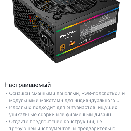
Настраиваемый
Оснащен сменными панелями, RGB-подсветкой и
модульными макетами для индивидуального
оформления.
Идеально подходит для энтузиастов, ищущих
уникальные сборки или фирменный дизайн.
Отдайте предпочтение конструкции, не
требующей инструментов, и предварительно