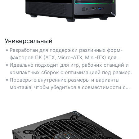
Универсальный
Разработан для поддержки различных форм-
факторов ПК (ATX, Micro-ATX, Mini-ITX) для
гибкой конфигурации.
Идеально подходит для игр, рабочих станций и
компактных сборок с оптимизацией под размер.
Проверьте внутренние размеры и варианты
монтажа, чтобы убедиться в совместимости с
вашими компонентами.