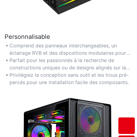
Personnalisable
Comprend des panneaux interchangeables, un
éclairage RVB et des dispositions modulaires pour
une esthétique personnalisée.
Parfait pour les passionnés à la recherche de
constructions uniques ou de designs alignés sur la
marque.
Privilégiez la conception sans outil et les trous pré-
percés pour une installation facile des composants.