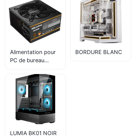
haute qualité,
rendement 85 %,
certification 80+
Bronze ESB650W
Alimentation pour
BORDURE BLANC
PC de bureau
ESGAMING 550W
haute qualité,
rendement 85%,
certification 80+
Bronze ESB550W
LUMIA BK01 NOIR