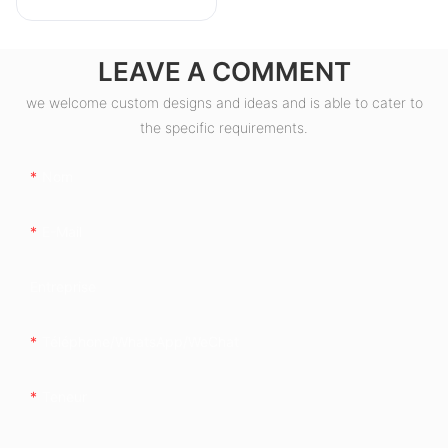
LEAVE A COMMENT
we welcome custom designs and ideas and is able to cater to
the specific requirements.
Nom
E-Mail
Entreprise
Téléphone/WhatsApp/WeChat
Teneur