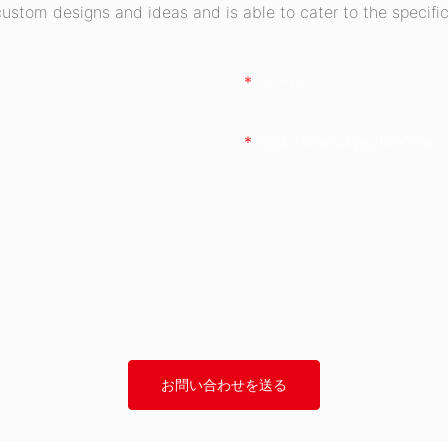
stom designs and ideas and is able to cater to the specific
メール
電話/WhatsApp/WeChat
お問い合わせを送る