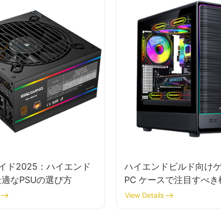
イド2025：ハイエンド
ハイエンドビルド向け
最適なPSUの選び方
PC ケースで注目すべ
か?
View Details