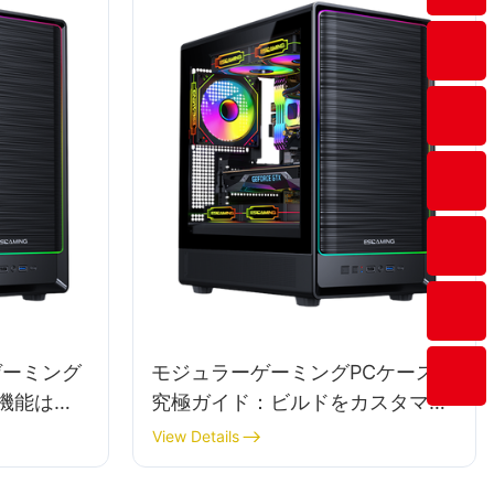
ゲーミング
モジュラーゲーミングPCケースの
き機能は何
究極ガイド：ビルドをカスタマイ
ズする
View Details