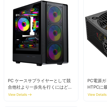
PC ケースサプライヤーとして競
PC電源ガ
合他社より一歩先を行くにはどう
HTPCに
すればよいでしょうか?
View Details
View Details