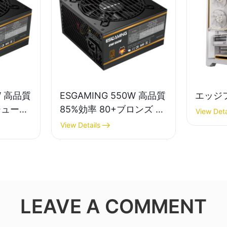
W 高品質
ESGAMING 550W 高品質
エッジ
ジュール
85%効率 80+ブロンズ デ
View Deta
スクトッ
スクトップPC電源ユニッ
View Details
ト
ト ESB550W
LEAVE A COMMENT