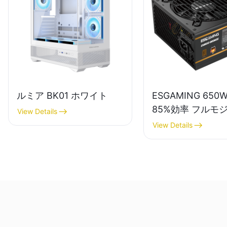
ルミア BK01 ホワイト
ESGAMING 650
85%効率 フルモ
View Details
80+ブロンズ デ
View Details
プPC電源ユニッ
ESB650W