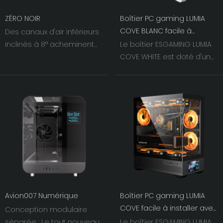
ZÉRO NOIR
Boîtier PC gaming LUMIA
COVE BLANC facile à
Des canaux d'air inférieurs
installer avec support pour
inclinés à 8° acheminent
Le boîtier ESGAMING LUMIA
écran LCD BTF MB
l'air frais directement vers
COVE WHITE est doté d'un
le GPU, améliorant ainsi les
écran LCD de 5,5 pouces
performances thermiques
qui transforme votre
tout en préservant une
configuration en un écran
configuration interne
intelligent interactif. Il
propre.
affiche en temps réel les
statistiques matérielles
telles que la température
et les fréquences
d'horloge, tout en diffusant
des animations, des fonds
d'écran et des vidéos
Avion007 Numérique
Boîtier PC gaming LUMIA
personnalisés. Compatible
COVE facile à installer avec
Conception modulaire
avec les cartes mères ATX,
support pour écran LCD
séparée : Le tout nouveau
Le boîtier ESGAMING LUMIA