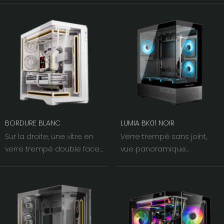
BORDURE BLANC
LUMIA BK01 NOIR
Sur la droite, une vitre en
Verre trempé sans joint,
verre trempé double face
vue panoramique
rencontre une grille
dégagée. Les deux
métallique inclinée à 60°.
panneaux latéraux avant
Le jeu d'ombres et de
et gauche à 270° offrent
lumières accentue la
une vue imprenable,
largeur visuelle des
mettant ainsi votre