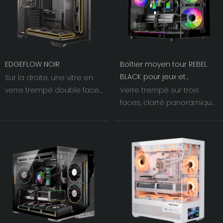
ventilateurs du châssis, la
matériel en valeur.
rendant plus imposante.
EDGEFLOW NOIR
Boîtier moyen tour REBEL
BLACK pour jeux et
Sur la droite, une vitre en
bureautique
verre trempé double face
Verre trempé sur trois
rencontre une grille
faces, clarté panoramique,
métallique inclinée à 60°.
effets lumineux complets.
Le jeu d'ombres et de
Alliant esthétique et
lumières accentue la
refroidissement, un régal
largeur visuelle des
pour les yeux lors du
ventilateurs du châssis, la
montage d'un PC.
rendant plus imposante.