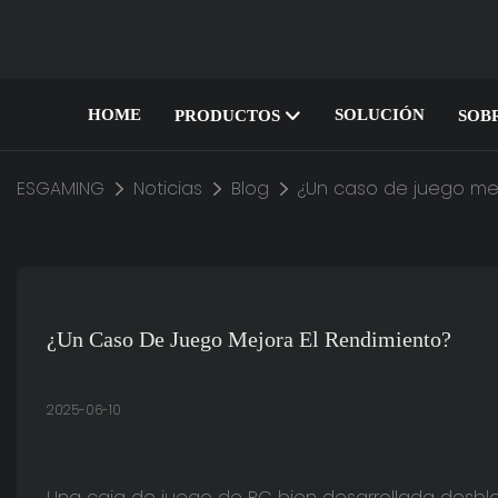
HOME
SOLUCIÓN
PRODUCTOS
SOB
ESGAMING
Noticias
Blog
¿Un caso de juego mej
¿Un Caso De Juego Mejora El Rendimiento?
2025-06-10
Una caja de juego de PC bien desarrollada desbl