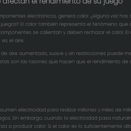
e afectan el rendimiento de su juego
mponentes electrónicos, genera calor. ¿Alguna vez has 
s juegos? El calor también representa el fenómeno que 
omponentes se calientan y deben rechazar el calor. El 
es el aire.
 de aire aumentado, suave y sin restricciones puede mej
 Estas son las razones que hacen que el rendimiento de 
umen electricidad para realizar millones y miles de mil
juegos. Sin embargo, cuando la electricidad pasa natura
a a producir calor. Si el calor es lo suficientemente alt