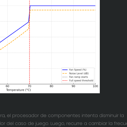
a, el procesador de componentes intenta disminuir la
or del caso de juego. Luego, recurre a cambiar la frecu