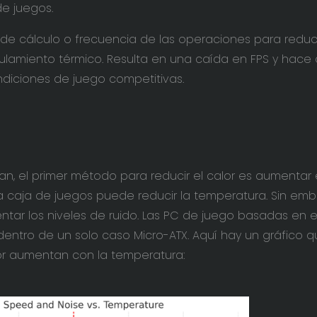
e juegos.
 de cálculo o frecuencia de las operaciones para reduci
ulamiento térmico. Resulta en una caída en FPS y hace 
ndiciones de juego competitivas.
, el primer método para reducir el calor es aumentar 
la caja de juegos puede reducir la temperatura. Sin emb
tar los niveles de ruido. Las PC de juego basadas en e
entro de un solo caso Micro-ATX. Aquí hay un gráfico 
dor aumentan con la temperatura: