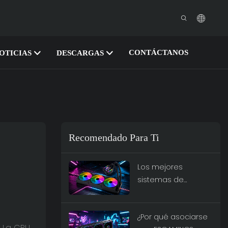
CONTÁCTANOS
OTICIAS
DESCARGAS
Recomendado Para Ti
Los mejores
sistemas de
refrigeración líquida
todo en uno para
¿Por qué asociarse
juegos de alto
 La CPU,