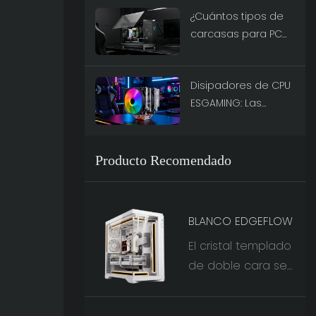
¿Cuántos tipos de
marca de fuentes
carcasas para PC
de alimentación
existen? Una guía
preferida.
definitiva.
Disipadores de CPU
ESGAMING: Las
mejores opciones
de rendimiento
para 2026
Producto Recomendado
BLANCO EDGEFLOW
El cristal templado
de doble cara se
combina con la
malla de hierro