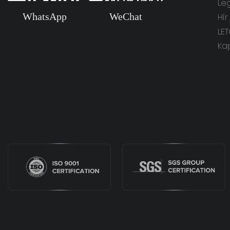
Le
WhatsApp
WeChat
Hír
LE
Ka