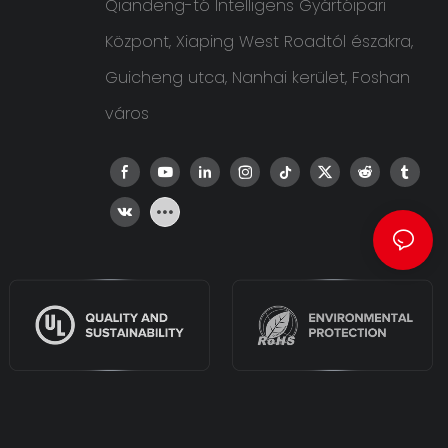
Qiandeng-tó Intelligens Gyártóipari
Központ, Xiaping West Roadtól északra,
Guicheng utca, Nanhai kerület, Foshan
város