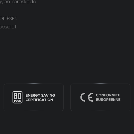
gyen Kereskedő
TÖLTÉSEK
pcsolat