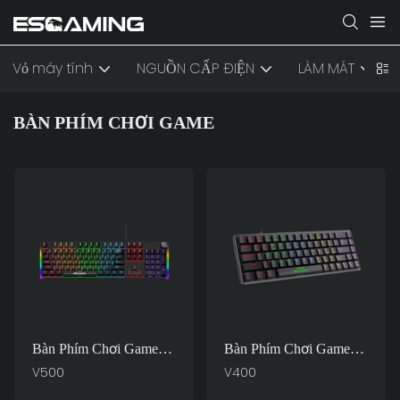
Vỏ máy tính
NGUỒN CẤP ĐIỆN
LÀM MÁT
BÀN PHÍM CHƠI GAME
Bàn Phím Chơi Game
Bàn Phím Chơi Game
Số Có Dây Kích Thước
Cơ Không Dây V400
V500
V400
Đầy Đủ 104 Phím, Đèn
Thiết Kế Mỏng Gọn