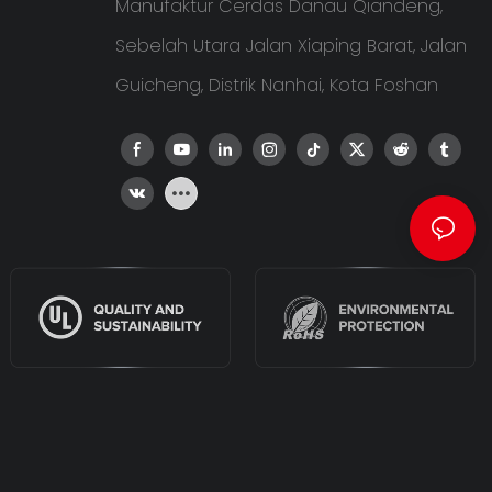
Manufaktur Cerdas Danau Qiandeng,
Sebelah Utara Jalan Xiaping Barat, Jalan
Guicheng, Distrik Nanhai, Kota Foshan