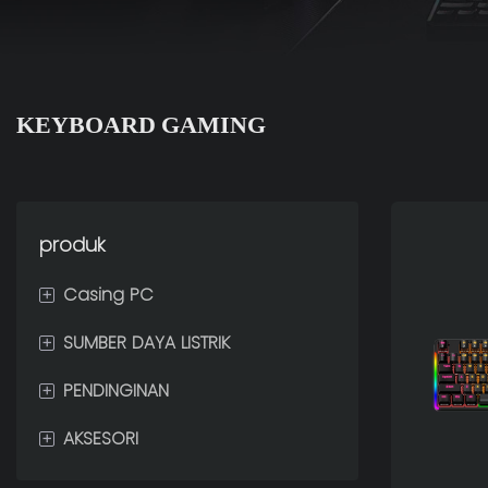
KEYBOARD GAMING
produk
+
Casing PC
+
SUMBER DAYA LISTRIK
NOL
+
PENDINGINAN
EMBUN BEKU
80 PLUS GOLD
+
AKSESORI
SAYAP
80 PLUS PERUNGGU
PENDINGIN CAIR CPU
LUMIA
80 PLUS PLATINUM
Pendingin Udara CPU
PERABOT GAMING