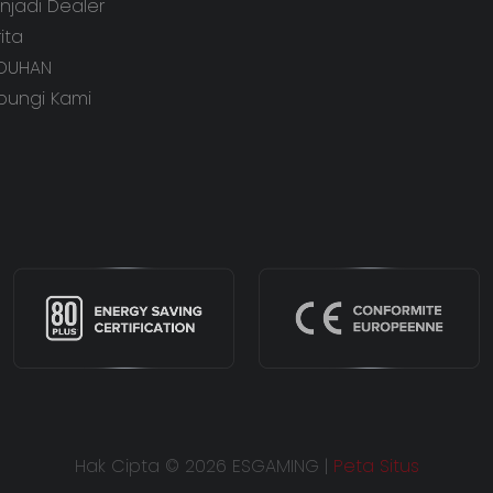
njadi Dealer
ita
DUHAN
bungi Kami
Hak Cipta © 2026 ESGAMING |
Peta Situs