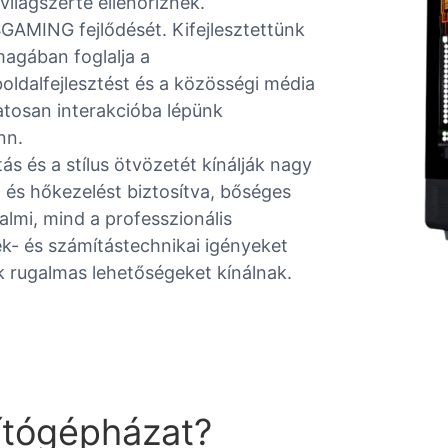
világszerte ellenőriznek.
SGAMING fejlődését. Kifejlesztettünk
agában foglalja a
oldalfejlesztést és a közösségi média
tosan interakcióba lépünk
nn.
s és a stílus ötvözetét kínálják nagy
t és hőkezelést biztosítva, bőséges
almi, mind a professzionális
ék- és számítástechnikai igényeket
k rugalmas lehetőségeket kínálnak.
ítógépházat?