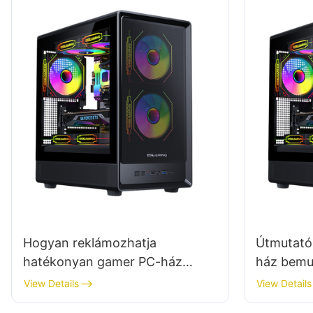
Hogyan reklámozhatja
Útmutató
hatékonyan gamer PC-ház
ház bemu
beszállítói vállalkozását?
megszerv
View Details
View Details