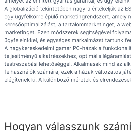
amelyet az említett gyártás garantál, és ügyfeleink 
A globalizáció tekintetében nagyra értékeljük az E
egy ügyfélkörre épülő marketingrendszert, amely m
keresőoptimalizálást, a tartalommarketinget, a web
marketinget. Ezen módszerek segítségével folyama
ügyfeleinkkel, és egységes márkaimázst tartunk fe
A nagykereskedelmi gamer PC-házak a funkcionalitá
teljesítményű alkatrészekhez, optimális légáramlás
testreszabási lehetőséggel. Alkalmasak mind az alk
felhasználók számára, ezek a házak változatos ját
elégítenek ki. A különböző méretek és elrendezése
Hogyan válasszunk szám