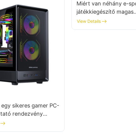
Miért van néhány e-sp
játékkiegészítő magas
visszaküldési aránnyal
View Details
 egy sikeres gamer PC-
tató rendezvény
ezéséhez