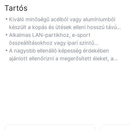
Tartós
Kiváló minőségű acélból vagy alumíniumból
készült a kopás és ütések elleni hosszú távú
védelem érdekében, ideális gyakori szállításhoz
Alkalmas LAN-partikhoz, e-sport
vagy intenzív játékkörnyezethez.
összeállításokhoz vagy ipari szintű
munkaállomásokhoz, amelyek robusztus
A nagyobb ellenálló képesség érdekében
hardverházat igényelnek.
ajánlott ellenőrizni a megerősített éleket, a
vastag paneleket (0,8 mm+) és a szerszám
nélküli rögzítőrendszereket.