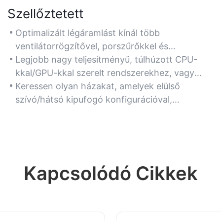
Szellőztetett
Optimalizált légáramlást kínál több
ventilátorrögzítővel, porszűrőkkel és
kábelrendezővel, hogy megakadályozza a
Legjobb nagy teljesítményű, túlhúzott CPU-
túlmelegedést a hosszabb játékmenetek során.
kkal/GPU-kkal szerelt rendszerekhez, vagy
forró éghajlaton működő, hatékony hőkezelést
Keressen olyan házakat, amelyek elülső
igénylő rendszerekhez.
szívó/hátsó kipufogó konfigurációval,
hűtőtámasszal (240 mm+) és hálós panelekkel
rendelkeznek a maximális hűtés érdekében.
Kapcsolódó Cikkek