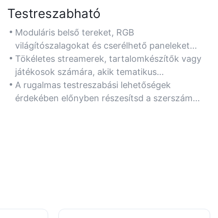
Testreszabható
Moduláris belső tereket, RGB
világítószalagokat és cserélhető paneleket
kínál a személyre szabott esztétika és az
Tökéletes streamerek, tartalomkészítők vagy
alkatrészek kompatibilitása érdekében.
játékosok számára, akik tematikus
felszereléseket szeretnének építeni, vagy
A rugalmas testreszabási lehetőségek
egyedi hardverbeállításokat bemutatni.
érdekében előnyben részesítsd a szerszám
nélküli meghajtórekeszekkel, függőleges GPU-
rögzítésekkel és edzett üveg oldalpanelekkel
ellátott házakat.