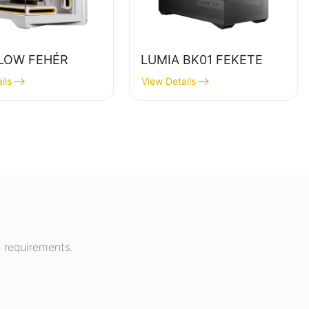
LOW FEHÉR
LUMIA BK01 FEKETE
ils
View Details
 requirements.