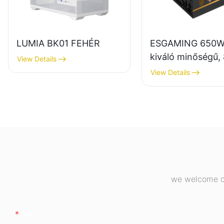
LUMIA BK01 FEHÉR
ESGAMING 650W
kiváló minőségű,
View Details
hatásfokú, teljes
View Details
modulos, 80+ br
színű asztali szá
tápegységek ES
we welcome cu
Név