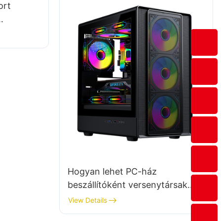
ort
?
Hogyan lehet PC-ház
beszállítóként versenytársak
előtt járni?
View Details