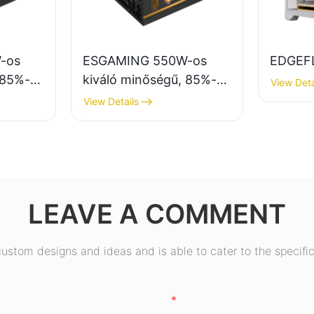
-os
ESGAMING 550W-os
EDGEF
 85%-os
kiváló minőségű, 85%-os
View Deta
hatásfokú, 80+ bronz
View Details
onz
színű asztali számítógép
mítógép
tápegység, ESB550W
B650W
LEAVE A COMMENT
stom designs and ideas and is able to cater to the specific
Email