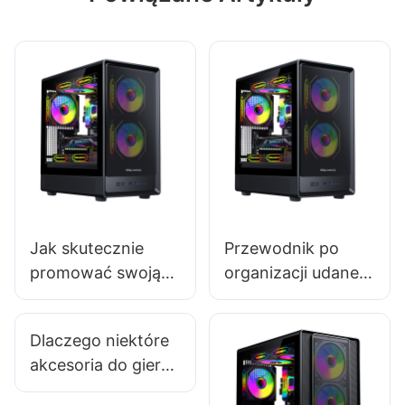
Jak skutecznie
Przewodnik po
promować swoją
organizacji udanej
firmę
premiery obudowy
dostarczającą
komputera do gier
Dlaczego niektóre
obudowy do
akcesoria do gier
komputerów
e-sportowych mają
gamingowych?