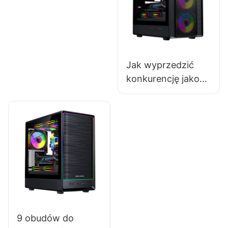
wysoką stopę
zwrotu?
Jak wyprzedzić
konkurencję jako
dostawca obudów
komputerowych?
9 obudów do