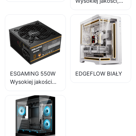
Wysokiej jakości,
85% sprawności,
pełnomodułowy
zasilacz do
komputerów
stacjonarnych 80+
Bronze ESB650W
ESGAMING 550W
EDGEFLOW BIAŁY
Wysokiej jakości
zasilacz do
komputerów
stacjonarnych o
sprawności 85%,
80+ Bronze
ESB550W