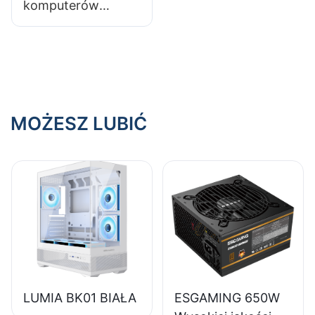
komputerów
gamingowych o
eleganckim i
nowoczesnym
wzornictwie
MOŻESZ LUBIĆ
LUMIA BK01 BIAŁA
ESGAMING 650W