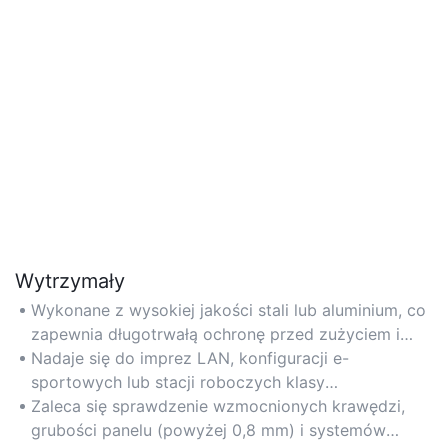
Wytrzymały
Wykonane z wysokiej jakości stali lub aluminium, co
zapewnia długotrwałą ochronę przed zużyciem i
uderzeniami. Idealne do częstego transportu lub
Nadaje się do imprez LAN, konfiguracji e-
intensywnego grania.
sportowych lub stacji roboczych klasy
przemysłowej wymagających solidnej obudowy
Zaleca się sprawdzenie wzmocnionych krawędzi,
sprzętowej.
grubości panelu (powyżej 0,8 mm) i systemów