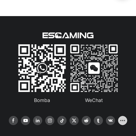
certificazione 80+ Bronze (ESB550W)
Bomba
WeChat