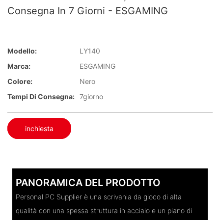
Consegna In 7 Giorni - ESGAMING
Modello:
LY140
Marca:
ESGAMING
Colore:
Nero
Tempi Di Consegna:
7giorno
inchiesta
PANORAMICA DEL PRODOTTO
Personal PC Supplier è una scrivania da gioco di alta
qualità con una spessa struttura in acciaio e un piano di