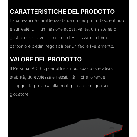
CARATTERISTICHE DEL PRODOTTO
La scrivania è caratterizzata da un design fantascientifico
e surreale, un'illuminazione accattivante, un sistema di
gestione dei cavi, un pannello testurizzato in fibra di
carbonio e piedini regolabili per un facile livellamento.
VALORE DEL PRODOTTO
Il Personal PC Supplier offre ampio spazio operativo,
stabilità, durevolezza e flessibilità, il che lo rende
un'aggiunta preziosa alla configurazione di qualsiasi
giocatore.