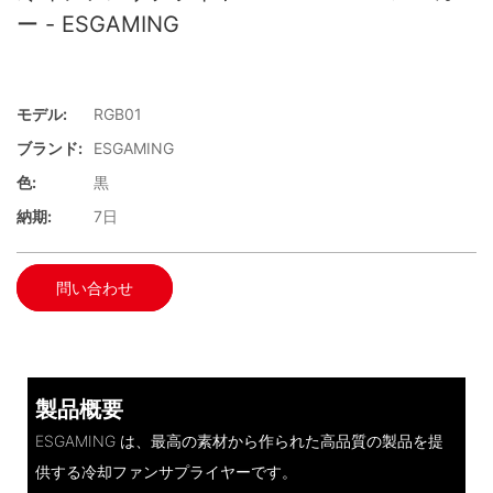
ー - ESGAMING
モデル:
RGB01
ブランド:
ESGAMING
色:
黒
納期:
7日
問い合わせ
製品概要
ESGAMING は、最高の素材から作られた高品質の製品を提
供する冷却ファンサプライヤーです。