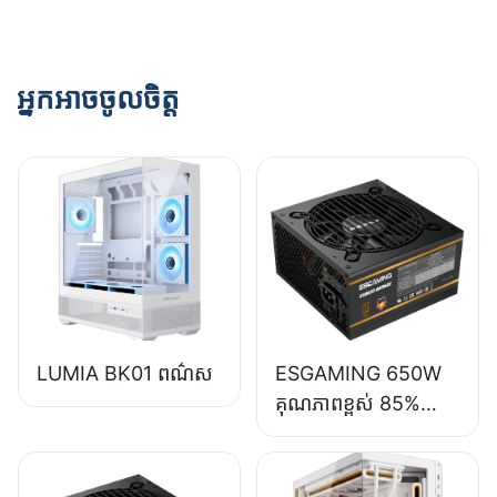
អ្នកអាចចូលចិត្ត
LUMIA BK01 ពណ៌ស
ESGAMING 650W
គុណភាពខ្ពស់ 85%
ប្រសិទ្ធភាព 80+
Bronze សម្រាប់កុំ
ព្យូទ័រលើតុ ផ្គត់ផ្គង់