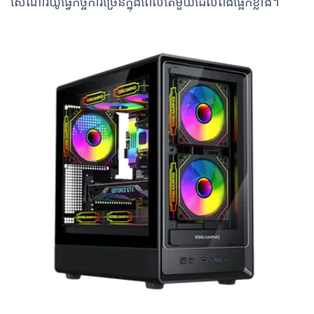
សេណារីយ៉ូ​ធ្វើ​កិច្ចការ​ច្រើន​ក្នុងពេលតែមួយ​ដែល​ពឹងផ្អែក​ខ្លាំង។