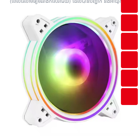
(ពេលវេលាមធ្យមរវាងការបរាជ័យ) ដែលបានបញ្ជាក់ និងអាយុកាល
កង្ហាររឹងមាំ។