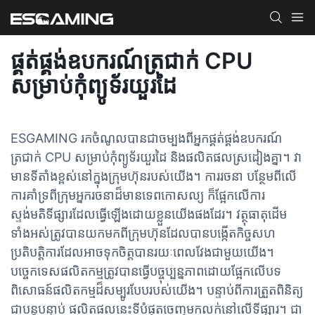
ផ្គត់ផ្គង់ឧបករណ៍ត្រជាក់ CPU
សម្រាប់កុំព្យូទ័រយួរដៃ
ESGAMING រកចំណូលបានជាចម្បងពីអ្នកផ្គត់ផ្គង់ឧបករណ៍
ត្រជាក់ CPU សម្រាប់កុំព្យូទ័រយួរដៃ និងផលិតផលស្រដៀងគ្នា។ វា
មានទីតាំងខ្ពស់នៅក្នុងក្រុមហ៊ុនរបស់យើង។ ការរចនា បន្ថែមពីលើ
ការគាំទ្រពីក្រុមអ្នករចនាដ៏មានទេពកោសល្យ ក៏ផ្អែកលើការ
ស្ទង់មតិទីផ្សារដែលធ្វើឡើងដោយខ្លួនយើងផងដែរ។ វត្ថុធាតុដើម
ទាំងអស់ត្រូវបានយកមកពីក្រុមហ៊ុនដែលបានបង្កើតកិច្ចសហ
ប្រតិបត្តិការដែលអាចទុកចិត្តបានរយៈពេលវែងជាមួយយើង។
បច្ចេកទេសផលិតកម្មត្រូវបានធ្វើបច្ចុប្បន្នភាពដោយផ្អែកលើបទ
ពិសោធន៍ផលិតកម្មដ៏សម្បូរបែបរបស់យើង។ បន្ទាប់ពីការត្រួតពិនិត្យ
ជាបន្តបន្ទាប់ ផលិតផលនេះទីបំផុតចេញមកលក់នៅលើទីផ្សារ។ ជា