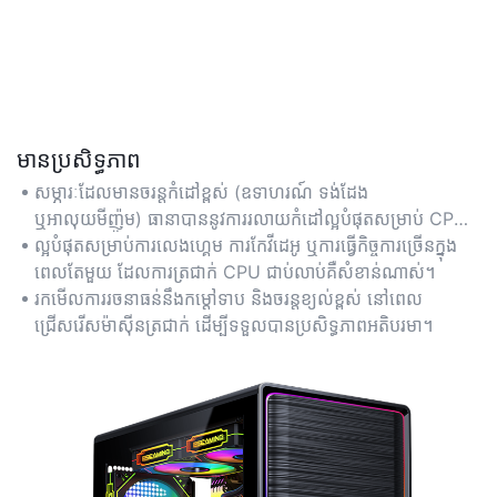
មានប្រសិទ្ធភាព
សម្ភារៈដែលមានចរន្តកំដៅខ្ពស់ (ឧទាហរណ៍ ទង់ដែង
ឬអាលុយមីញ៉ូម) ធានាបាននូវការរលាយកំដៅល្អបំផុតសម្រាប់ CPU
កុំព្យូទ័រយួរដៃ ដោយរក្សាបាននូវដំណើរការកំពូលក្នុងអំឡុងពេលភារកិច្ច
ល្អ​បំផុត​សម្រាប់​ការ​លេង​ហ្គេម ការ​កែ​វីដេអូ ឬ​ការ​ធ្វើ​កិច្ចការ​ច្រើន​ក្នុង
ដែលពឹងផ្អែកខ្លាំង។
ពេលតែមួយ ដែល​ការ​ត្រជាក់ CPU ជាប់លាប់​គឺ​សំខាន់​ណាស់។
រកមើលការរចនាធន់នឹងកម្ដៅទាប និងចរន្តខ្យល់ខ្ពស់ នៅពេល
ជ្រើសរើសម៉ាស៊ីនត្រជាក់ ដើម្បីទទួលបានប្រសិទ្ធភាពអតិបរមា។