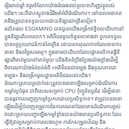
រៀងរាល់ឆ្នាំ វារួមចំណែកយ៉ាងធំធេងដល់តួលេខហិរញ្ញវត្ថុរបស់
យើង។ នេះគឺជាភស្តុតាងដ៏រឹងមាំអំពីដំណើរការ។ នៅពេលអនាគត
វានឹងត្រូវបានទទួលយកដោយទីផ្សារជាច្រើនទៀត។
ផលិតផល ESGAMING បានជួយយើងពង្រីកឥទ្ធិពលយីហោនៅ
ក្នុងទីផ្សារពិភពលោក។ អតិថិជនមួយចំនួនអះអាងថា ពួកគេទទួល
បានអត្ថប្រយោជន៍កាន់តែច្រើន ដោយសារគុណភាពដែលមានការ
ធានា និងតម្លៃសមរម្យ។ ក្នុងនាមជាយីហោដែលផ្តោតលើការធ្វើទី
ផ្សារពីមាត់មួយទៅមាត់មួយ យើងខិតខំប្រឹងប្រែងយ៉ាងខ្លាំងដើម្បី
ពិចារណាយ៉ាងម៉ត់ចត់អំពី «អតិថិជនជាចម្បង និងគុណភាពជា
ចម្បង» និងពង្រីកមូលដ្ឋានអតិថិជនរបស់យើង។
ដំណោះស្រាយ​ត្រជាក់​នេះ​ត្រូវ​បាន​រចនា​ឡើង​សម្រាប់​ដំណើរការ​
កម្ដៅ​ល្អ​បំផុត ជាពិសេស​សម្រាប់ CPU កុំព្យូទ័រ​យួរដៃ ដើម្បី​ធានា​
បាន​នូវ​ការ​បញ្ចេញ​កម្ដៅ​ប្រកបដោយ​ប្រសិទ្ធភាព។ វា​ត្រូវ​បាន​រចនា​
ឡើង​ដើម្បី​បំពេញ​តម្រូវការ​នៃ​ការ​គណនា​ដែល​មាន​ដំណើរការ​ខ្ពស់
វា​ដោះស្រាយ​បញ្ហា​ឡើង​កម្ដៅ​ខ្លាំង​បាន​យ៉ាង​មាន​ប្រសិទ្ធភាព ដែល​
ធ្វើ​ឱ្យ​វា​ល្អ​សម្រាប់​ការ​លេង​ហ្គេម ការ​កែ​សម្រួល​វីដេអូ និង​