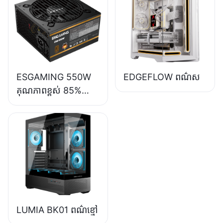
ថាមពល ESB650W
ESGAMING 550W
EDGEFLOW ពណ៌ស
គុណភាពខ្ពស់ 85%
ប្រសិទ្ធភាព 80+ សំរិទ្ធ
ផ្គត់ផ្គង់ថាមពលកុំ
ព្យូទ័រលើតុ ESB550W
LUMIA BK01 ពណ៌ខ្មៅ