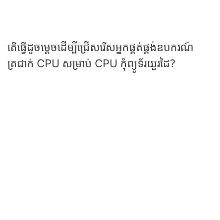
តើធ្វើដូចម្តេចដើម្បីជ្រើសរើសអ្នកផ្គត់ផ្គង់ឧបករណ៍
ត្រជាក់ CPU សម្រាប់ CPU កុំព្យូទ័រយួរដៃ?