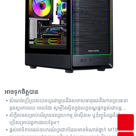
អាចទុកចិត្តបាន
សំណង់​ប្រើប្រាស់​បានយូរ​ជាមួយ​នឹង​សមាសធាតុ​ធន់នឹង​ការច្រេះ​ធានា​
នូវ​ស្ថេរភាព​រយៈពេល​វែង សូម្បីតែ​ស្ថិត​ក្នុង​លក្ខខណ្ឌ​ផ្ទុក​ខ្ពស់​ជា​បន្ត
បន្ទាប់​ក៏ដោយ។
ស័ក្តិសមសម្រាប់បរិស្ថានឧស្សាហកម្ម ម៉ាស៊ីនមេ ឬកុំព្យូទ័រយួរដៃដែល
ប្រើសម្រាប់វគ្គការងារបន្ថែម។
ផ្តល់អាទិភាពដល់ឧបករណ៍ត្រជាក់ដែលមានចំណាត់ថ្នាក់ MTBF