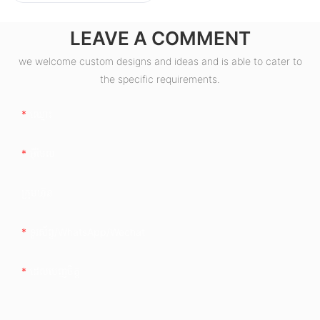
LEAVE A COMMENT
we welcome custom designs and ideas and is able to cater to
the specific requirements.
ឈ្មោះ
អ៊ីមែល
ក្រុមហ៊ុន
ទូរស័ព្ទ/whatsApp/wechat
ដេលបេញចិត្ដ