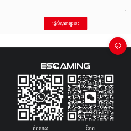
ផ្ញើសំណួរឥឡូវនេះ
វ៉ាតសាស
វីឆាត