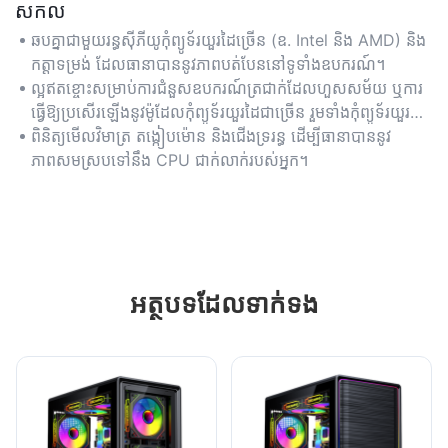
សកល
ឆបគ្នាជាមួយរន្ធស៊ីភីយូកុំព្យូទ័រយួរដៃច្រើន (ឧ. Intel និង AMD) និង
កត្តាទម្រង់ ដែលធានាបាននូវភាពបត់បែននៅទូទាំងឧបករណ៍។
ល្អឥតខ្ចោះសម្រាប់ការជំនួសឧបករណ៍ត្រជាក់ដែលហួសសម័យ ឬការ
ធ្វើឱ្យប្រសើរឡើងនូវម៉ូដែលកុំព្យូទ័រយួរដៃជាច្រើន រួមទាំងកុំព្យូទ័រយួរដៃ
ultrabook និងកុំព្យូទ័រយួរដៃលេងហ្គេម។
ពិនិត្យមើលវិមាត្រ តង្កៀបម៉ោន និងជើងទ្ររន្ធ ដើម្បីធានាបាននូវ
ភាពសមស្របទៅនឹង CPU ជាក់លាក់របស់អ្នក។
អត្ថបទ​ដែល​ទាក់ទង