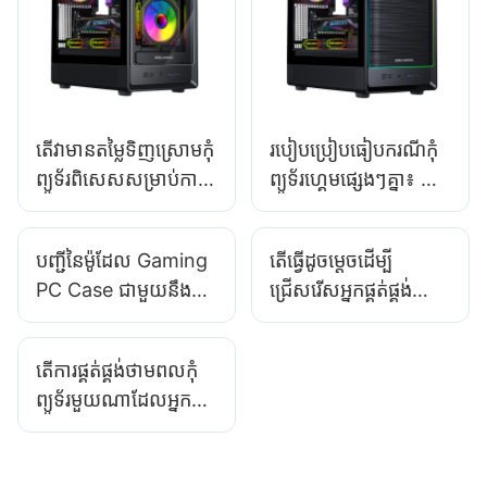
តើវាមានតម្លៃទិញស្រោមកុំ
របៀបប្រៀបធៀបករណីកុំ
ព្យូទ័រពិសេសសម្រាប់ការ
ព្យូទ័រហ្គេមផ្សេងៗគ្នា៖ ការ
បញ្ជាទិញច្រើនទេ?
វិភាគមួយចំហៀង
បញ្ជីនៃម៉ូដែល Gaming
តើធ្វើដូចម្តេចដើម្បី
PC Case ជាមួយនឹង
ជ្រើសរើសអ្នកផ្គត់ផ្គង់
តម្រងធូលី ដើម្បីងាយ
ថាមពលកុំព្យូទ័រសម្រាប់
ស្រួលក្នុងការថែទាំ
ឧបករណ៍របស់អ្នក?
តើការផ្គត់ផ្គង់ថាមពលកុំ
ព្យូទ័រមួយណាដែលអ្នក
លេងហ្គេមតែងតែ
ជ្រើសរើស?