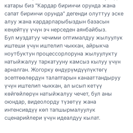
катары биз "Кардар биринчи орунда жана
сапат биринчи орунда" дегенди олуттуу эске
алуу жана кардарларыбыздын базасын
кеңейтүү үчүн эч нерседен аянбайбыз.
Бул муздатуу чечими оптималдуу жылуулук
иштеши үчүн иштелип чыккан, айрыкча
ноутбуктун процессорлоруна жылуулукту
натыйжалуу таркатууну камсыз кылуу үчүн
арналган. Жогорку өндүрүмдүүлүктөгү
эсептөөлөрдүн талаптарын канааттандыруу
үчүн иштелип чыккан, ал ысып кетүү
көйгөйлөрүн натыйжалуу чечет, бул аны
оюндар, видеолорду түзөтүү жана
интенсивдүү көп тапшырмалуулук
сценарийлери үчүн идеалдуу кылат.