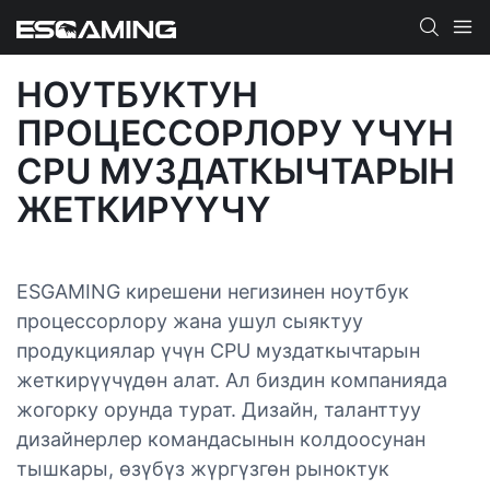
НОУТБУКТУН
ПРОЦЕССОРЛОРУ ҮЧҮН
CPU МУЗДАТКЫЧТАРЫН
ЖЕТКИРҮҮЧҮ
ESGAMING кирешени негизинен ноутбук
процессорлору жана ушул сыяктуу
продукциялар үчүн CPU муздаткычтарын
жеткирүүчүдөн алат. Ал биздин компанияда
жогорку орунда турат. Дизайн, таланттуу
дизайнерлер командасынын колдоосунан
тышкары, өзүбүз жүргүзгөн рыноктук