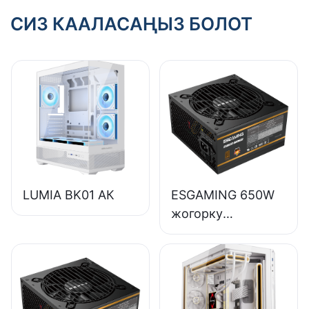
СИЗ КААЛАСАҢЫЗ БОЛОТ
LUMIA BK01 АК
ESGAMING 650W
жогорку
сапаттагы 85%
эффективдүүлүктө
гү толук модулдук
80+ коло түстөгү
үстөл