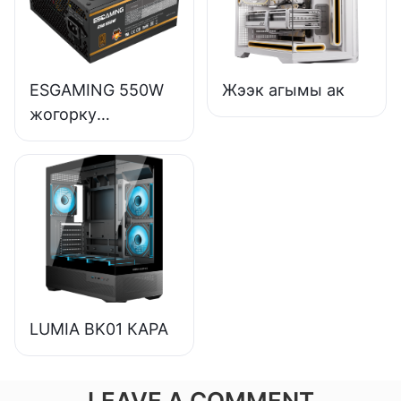
компьютеринин
кубат берүүчү
каражаттары
ESGAMING 550W
Жээк агымы ак
ESB650W
жогорку
сапаттагы 85%
эффективдүүлүк
80+ коло түстөгү
үстөл
компьютеринин
кубат берүүчү
каражаттары
ESB550W
LUMIA BK01 КАРА
LEAVE A COMMENT