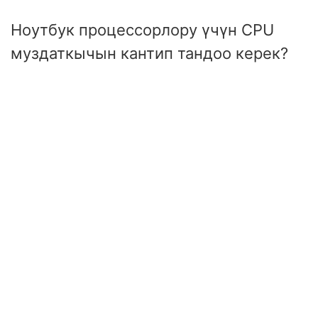
Ноутбук процессорлору үчүн CPU
муздаткычын кантип тандоо керек?