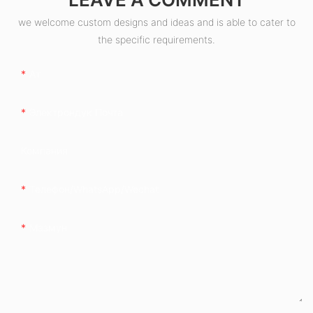
we welcome custom designs and ideas and is able to cater to
the specific requirements.
Ат
Электрондук Почта
Компания
Телефон/whatsApp/wechat
Мазмун