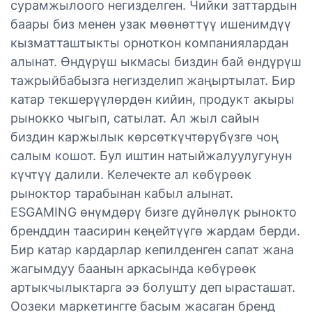
сурамжылоого негизделген. Чийки заттардын
баары биз менен узак мөөнөттүү ишенимдүү
кызматташтыкты орноткон компаниялардан
алынат. Өндүрүш ыкмасы биздин бай өндүрүш
тажрыйбабызга негизделип жаңыртылат. Бир
катар текшерүүлөрдөн кийин, продукт акыры
рынокко чыгып, сатылат. Ал жыл сайын
биздин каржылык көрсөткүчтөрүбүзгө чоң
салым кошот. Бул иштин натыйжалуулугунун
күчтүү далили. Келечекте ал көбүрөөк
рыноктор тарабынан кабыл алынат.
ESGAMING өнүмдөрү бизге дүйнөлүк рынокто
бренддин таасирин кеңейтүүгө жардам берди.
Бир катар кардарлар кепилденген сапат жана
жагымдуу баанын аркасында көбүрөөк
артыкчылыктарга ээ болушту деп ырасташат.
Оозеки маркетингге басым жасаган бренд