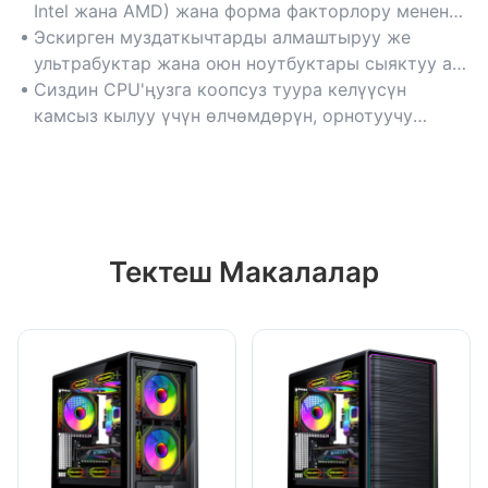
Intel жана AMD) жана форма факторлору менен
шайкеш келет, бул түзмөктөрдүн ар кандай
Эскирген муздаткычтарды алмаштыруу же
ыңгайлашуусун камсыз кылат.
ультрабуктар жана оюн ноутбуктары сыяктуу ар
кандай ноутбук моделдерин жаңыртуу үчүн
Сиздин CPU'ңузга коопсуз туура келүүсүн
идеалдуу.
камсыз кылуу үчүн өлчөмдөрүн, орнотуучу
кронштейндерди жана розетка колдоосун
текшериңиз.
Тектеш Макалалар