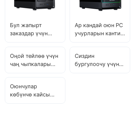
Бул жапырт
Ар кандай оюн PC
заказдар үчүн
учурларын кантип
премиум PC
салыштырса
каптарды сатып
болот: каптал
Оңой тейлөө үчүн
Сиздин
алууга арзырлык?
талдоо
чаң чыпкалары
бургулоочу үчүн
бар оюн PC
PC электр менен
корпусунун
жабдуучу кантип
Оюнчулар
моделдеринин
тандоо керек?
көбүнчө кайсы
тизмеси
компьютердин
кубаттуулугун
тандашат?