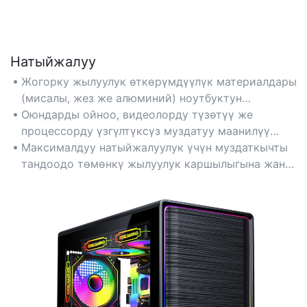
Натыйжалуу
Жогорку жылуулук өткөрүмдүүлүк материалдары
(мисалы, жез же алюминий) ноутбуктун
процессорлору үчүн оптималдуу жылуулукту
Оюндарды ойноо, видеолорду түзөтүү же
таркатууну камсыз кылат жана интенсивдүү
процессорду үзгүлтүксүз муздатуу маанилүү
жумуштар учурунда эң жогорку
болгон оор көп тапшырмалуулук үчүн идеалдуу.
Максималдуу натыйжалуулук үчүн муздаткычты
өндүрүмдүүлүктү сактайт.
тандоодо төмөнкү жылуулук каршылыгына жана
жогорку аба агымына көңүл буруңуз.