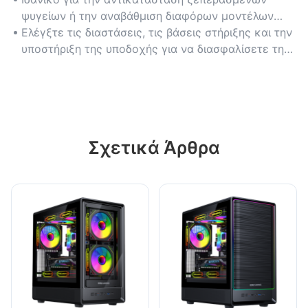
όλες τις συσκευές.
ψυγείων ή την αναβάθμιση διαφόρων μοντέλων
φορητών υπολογιστών, συμπεριλαμβανομένων των
Ελέγξτε τις διαστάσεις, τις βάσεις στήριξης και την
ultrabooks και των φορητών υπολογιστών gaming.
υποστήριξη της υποδοχής για να διασφαλίσετε την
ασφαλή εφαρμογή για τη συγκεκριμένη CPU σας.
Σχετικά Άρθρα