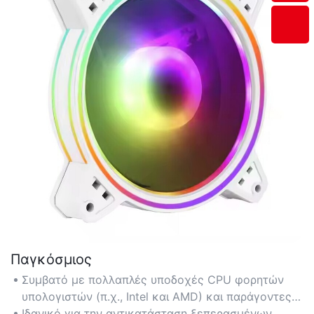
Παγκόσμιος
Συμβατό με πολλαπλές υποδοχές CPU φορητών
υπολογιστών (π.χ., Intel και AMD) και παράγοντες
μορφής, εξασφαλίζοντας προσαρμοστικότητα σε
Ιδανικό για την αντικατάσταση ξεπερασμένων