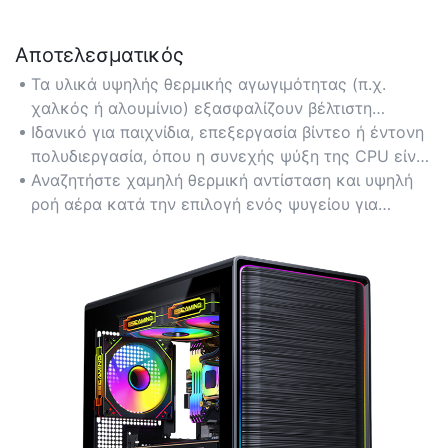
Αποτελεσματικός
Τα υλικά υψηλής θερμικής αγωγιμότητας (π.χ.
χαλκός ή αλουμίνιο) εξασφαλίζουν βέλτιστη
απαγωγή θερμότητας για τους επεξεργαστές
Ιδανικό για παιχνίδια, επεξεργασία βίντεο ή έντονη
φορητών υπολογιστών, διατηρώντας την κορυφαία
πολυδιεργασία, όπου η συνεχής ψύξη της CPU είναι
απόδοση κατά τη διάρκεια εντατικών εργασιών.
κρίσιμη.
Αναζητήστε χαμηλή θερμική αντίσταση και υψηλή
ροή αέρα κατά την επιλογή ενός ψυγείου για
μέγιστη απόδοση.