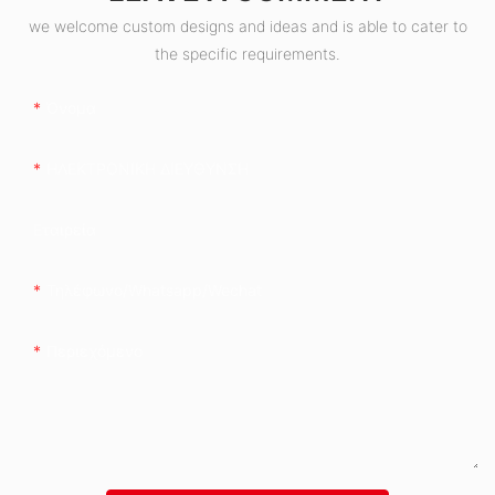
we welcome custom designs and ideas and is able to cater to
the specific requirements.
Όνομα
ΗΛΕΚΤΡΟΝΙΚΗ ΔΙΕΥΘΥΝΣΗ
Εταιρεία
Τηλέφωνο/whatsapp/wechat
Περιεχόμενο