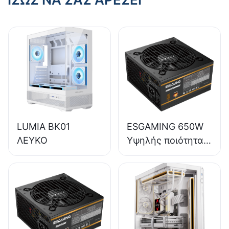
LUMIA BK01
ESGAMING 650W
ΛΕΥΚΟ
Υψηλής ποιότητας,
απόδοσης 85%,
πλήρους μονάδας,
80+ Bronze,
τροφοδοτικό
επιτραπέζιου
υπολογιστή