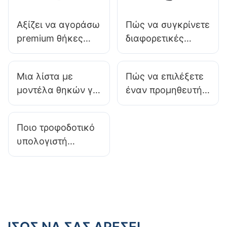
Αξίζει να αγοράσω
Πώς να συγκρίνετε
premium θήκες
διαφορετικές
υπολογιστή για
θήκες για
μαζικές
υπολογιστές
Μια λίστα με
Πώς να επιλέξετε
παραγγελίες;
gaming: Μια
μοντέλα θηκών για
έναν προμηθευτή
παράλληλη
gaming
τροφοδοτικού
ανάλυση​
υπολογιστές με
υπολογιστή για τον
Ποιο τροφοδοτικό
φίλτρα σκόνης για
υπολογιστή σας;
υπολογιστή
εύκολη συντήρηση
επιλέγουν
συνήθως οι
gamers;
ΊΣΩΣ ΝΑ ΣΑΣ ΑΡΈΣΕΙ