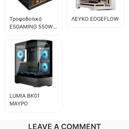
ESB650W
Τροφοδοτικό
ΛΕΥΚΟ EDGEFLOW
ESGAMING 550W
υψηλής ποιότητας,
απόδοσης 85%,
80+ χάλκινο, για
επιτραπέζιους
υπολογιστές,
ESB550W
LUMIA BK01
ΜΑΥΡΟ
LEAVE A COMMENT