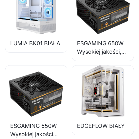
LUMIA BK01 BIAŁA
ESGAMING 650W
Wysokiej jakości,
85% sprawności,
pełnomodułowy
zasilacz do
komputerów
stacjonarnych 80+
Bronze ESB650W
ESGAMING 550W
EDGEFLOW BIAŁY
Wysokiej jakości