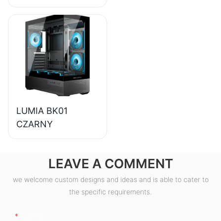
zasilacz do
komputerów
stacjonarnych o
sprawności 85%,
80+ Bronze
ESB550W
LUMIA BK01
CZARNY
LEAVE A COMMENT
we welcome custom designs and ideas and is able to cater to
the specific requirements.
Nazwa