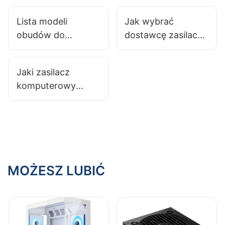
premium przy
gier: analiza
Lista modeli
Jak wybrać
zamówieniach
porównawcza
obudów do
dostawcę zasilacza
hurtowych?
komputerów
do swojego
gamingowych z
komputera?
Jaki zasilacz
filtrami
komputerowy
przeciwkurzowymi
najczęściej
ułatwiającymi
wybierają gracze?
konserwację​
MOŻESZ LUBIĆ