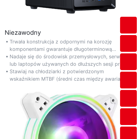
Niezawodny
Trwała konstrukcja z odpornymi na korozję
komponentami gwarantuje długoterminową
stabilność, nawet w warunkach ciągłego dużego
Nadaje się do środowisk przemysłowych, serwerów
obciążenia.
lub laptopów używanych do dłuższych sesji pracy.
Stawiaj na chłodziarki z potwierdzonym
wskaźnikiem MTBF (średni czas między awariami) i
długą żywotnością wentylatorów.