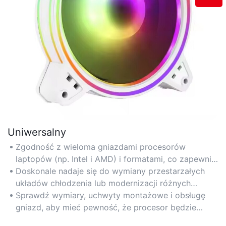
Uniwersalny
Zgodność z wieloma gniazdami procesorów
laptopów (np. Intel i AMD) i formatami, co zapewnia
możliwość dostosowania do różnych urządzeń.
Doskonale nadaje się do wymiany przestarzałych
układów chłodzenia lub modernizacji różnych
modeli laptopów, w tym ultrabooków i laptopów
Sprawdź wymiary, uchwyty montażowe i obsługę
gamingowych.
gniazd, aby mieć pewność, że procesor będzie
pasował bezpiecznie do Twojego procesora.