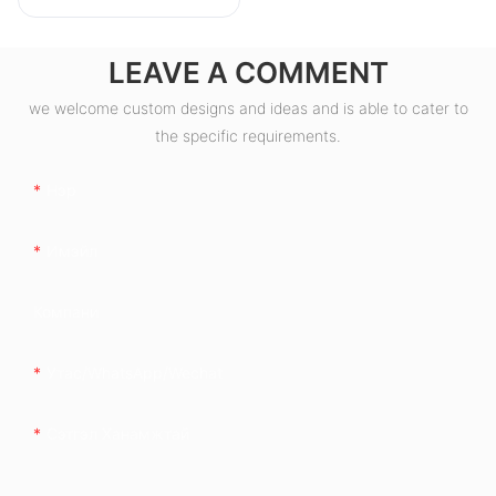
LEAVE A COMMENT
we welcome custom designs and ideas and is able to cater to
the specific requirements.
Нэр
Имэйл
Компани
Утас/whatsApp/wechat
Сэтгэл Ханамжтай