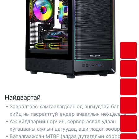
Найдвартай
Зэврэлтээс хамгаалагдсан эд ангиудтай бат бөх
хийц нь тасралтгүй өндөр ачааллын нөхцөлд ч
гэсэн урт хугацааны тогтвортой байдлыг
Аж үйлдвэрийн орчин, сервер эсвэл удаан
баталгаажуулдаг.
хугацааны ажлын цагуудад ашигладаг зөөврийн
компьютерт тохиромжтой.
Баталгаажсан MTBF (алдаа дутагдлын хоорондох