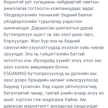
бидэнтэй урт хугацааны найдвартай хамтын
ажиллагаа тогтоосон компаниудаас авдаг.
Үйлдвэрлэлийн техникийг бидний баялаг
үйлдвэрлэлийн туршлагад үндэслэн
шинэчилдэг. Дараалсан шалгалтын дараа
бүтээгдэхүүн эцэст нь зах зээл дээр гарч,
борлуулдаг. Жил бүр энэ нь бидний
санхүүгийн үзүүлэлтүүдэд ихээхэн хувь нэмэр
оруулдаг. Энэ нь гүйцэтгэлийн баттай
нотолгоо юм. Ирээдүйд үүнийг илүү олон зах
зээл хүлээн зөвшөөрөх болно.
ESGAMING бүтээгдэхүүнүүд нь дэлхийн зах
зээл дээрх брэндийн нөлөөг нэмэгдүүлэхэд
бидэнд тусалсан. Хэд хэдэн үйлчлүүлэгчид
баталгаатай чанар, таатай үнийн ачаар илүү их
ашиг хүртсэн гэж мэдэгдэж байна. Ам
дамжсан маркетингт анхаарлаа хандуулдаг