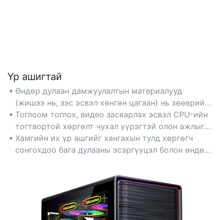
Үр ашигтай
Өндөр дулаан дамжуулалтын материалууд
(жишээ нь, зэс эсвэл хөнгөн цагаан) нь зөөврийн
компьютерын CPU-ийн дулааныг оновчтой
Тоглоом тоглох, видео засварлах эсвэл CPU-ийн
ялгаруулж, эрчимтэй ажлын үед хамгийн дээд
тогтвортой хөргөлт чухал үүрэгтэй олон ажлыг
гүйцэтгэлийг хадгалдаг.
нэгэн зэрэг гүйцэтгэхэд тохиромжтой.
Хамгийн их үр ашгийг хангахын тулд хөргөгч
сонгохдоо бага дулааны эсэргүүцэл болон өндөр
агаарын урсгалын загварыг анхаарч үзээрэй.