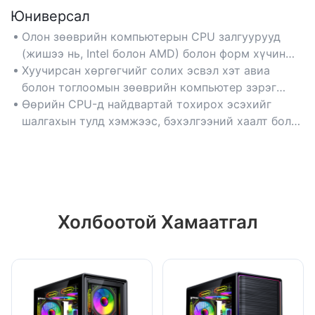
Юниверсал
Олон зөөврийн компьютерын CPU залгуурууд
(жишээ нь, Intel болон AMD) болон форм хүчин
зүйлүүдтэй нийцтэй тул төхөөрөмжүүдийн
Хуучирсан хөргөгчийг солих эсвэл хэт авиа
хооронд дасан зохицох чадварыг
болон тоглоомын зөөврийн компьютер зэрэг
баталгаажуулдаг.
төрөл бүрийн зөөврийн компьютерын
Өөрийн CPU-д найдвартай тохирох эсэхийг
загваруудыг шинэчлэхэд төгс тохирно.
шалгахын тулд хэмжээс, бэхэлгээний хаалт болон
залгуурын тулгуурыг шалгана уу.
Холбоотой Хамаатгал