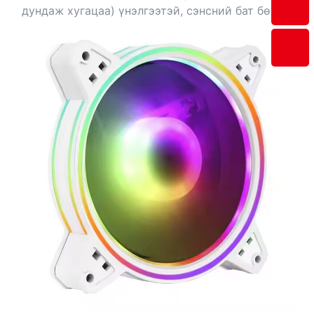
дундаж хугацаа) үнэлгээтэй, сэнсний бат бөх
ашиглалтын хугацаатай хөргөгчдийг давуу
эрхээр ашиглаарай.