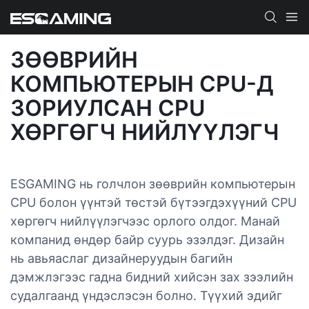
ЗӨӨВРИЙН
КОМПЬЮТЕРЫН CPU-Д
ЗОРИУЛСАН CPU
ХӨРГӨГЧ НИЙЛҮҮЛЭГЧ
ESGAMING нь голчлон зөөврийн компьютерын
CPU болон үүнтэй төстэй бүтээгдэхүүний CPU
хөргөгч нийлүүлэгчээс орлого олдог. Манай
компанид өндөр байр суурь эзэлдэг. Дизайн
нь авьяаслаг дизайнеруудын багийн
дэмжлэгээс гадна бидний хийсэн зах зээлийн
судалгаанд үндэслэсэн болно. Түүхий эдийг