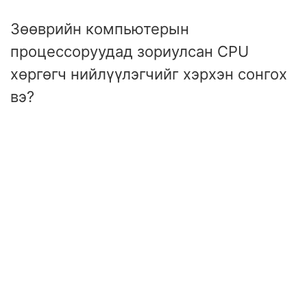
Зөөврийн компьютерын
процессоруудад зориулсан CPU
хөргөгч нийлүүлэгчийг хэрхэн сонгох
вэ?