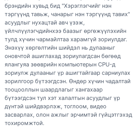
брэндийн хувьд бид "Хэрэглэгчийг нэн
тэргүүнд тавьж, чанарыг нэн тэргүүнд тавих"
асуудлыг нухацтай авч үзэж,
үйлчлүүлэгчдийнхээ баазыг өргөжүүлэхийн
тулд хүчин чармайлтаа харамгүй зориулдаг.
Энэхүү хөргөлтийн шийдэл нь дулааныг
оновчтой ашиглахад зориулагдсан бөгөөд
ялангуяа зөөврийн компьютерын CPU-д
зориулж дулааныг үр ашигтайгаар сарниулах
зорилгоор бүтээгдсэн. Өндөр хүчин чадалтай
тооцооллын шаардлагыг хангахаар
бүтээгдсэн тул хэт халалтын асуудлыг үр
дүнтэй шийдвэрлэж, тоглоом, видео
засварлах, олон ажлыг эрчимтэй гүйцэтгэхэд
тохиромжтой.