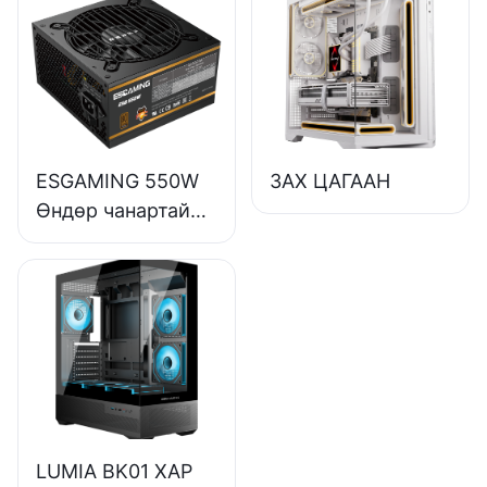
хүрэл ширээний
компьютерын
цахилгаан
хангамж ESB650W
ESGAMING 550W
ЗАХ ЦАГААН
Өндөр чанартай
85% үр ашигтай
80+ хүрэл
ширээний
компьютерын
цахилгаан
хангамж ESB550W
LUMIA BK01 ХАР