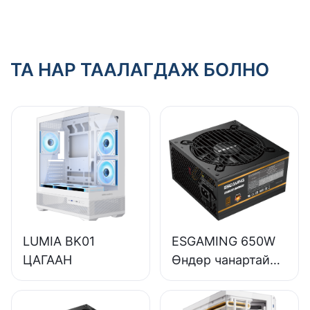
хангамжийг
сонгодог вэ?
ТА НАР ТААЛАГДАЖ БОЛНО
LUMIA BK01
ESGAMING 650W
ЦАГААН
Өндөр чанартай
85% үр ашигтай
бүрэн модуль 80+