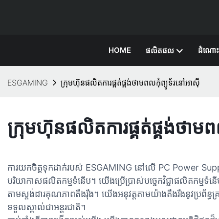
HOME
ដំណោះ
ផលិតផល
ESGAMING
ក្រុមហ៊ុនផលិតការផ្គត់ផ្គង់ថាមពលកុំព្យូទ័រនៅអាស៊ី
ក្រុមហ៊ុនផលិតការផ្គត់ផ្គង់ថាមពល
ការយកចិត្តទុកដាក់របស់ ESGAMING នៅលើ PC Power Supply
បរិយាកាសផលិតកម្មទំនើប។ យើងប្រើប្រាស់បច្ចេកវិជ្ជាផលិតកម្មទំ
តាមស្តង់ដារគុណភាពតឹងរ៉ឹង។ យើងអនុវត្តតាមយ៉ាងតឹងរឹងនូវប្រព័
ទទួលស្គាល់ជាអន្តរជាតិ។