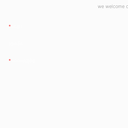
we welcome cu
ឈ្មោះ
ក្រុមហ៊ុន
ដេលបេញចិត្ដ