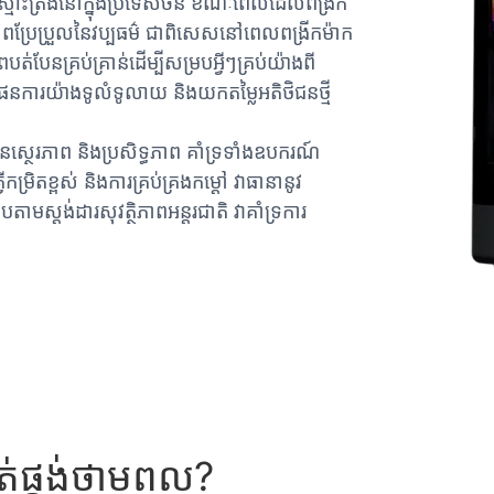
្មោះត្រង់នៅក្នុងប្រទេសចិន ខណៈពេលដែលពង្រីក
ពប្រែប្រួលនៃវប្បធម៌ ជាពិសេសនៅពេលពង្រីកម៉ាក
បែនគ្រប់គ្រាន់ដើម្បីសម្របអ្វីៗគ្រប់យ៉ាងពី
្តផែនការយ៉ាងទូលំទូលាយ និងយកតម្លៃអតិថិជនថ្មី
ានស្ថេរភាព និងប្រសិទ្ធភាព គាំទ្រទាំងឧបករណ៍
រិតខ្ពស់ និងការគ្រប់គ្រងកម្ដៅ វាធានានូវ
តាមស្តង់ដារសុវត្ថិភាពអន្តរជាតិ វាគាំទ្រការ
្គត់ផ្គង់ថាមពល?