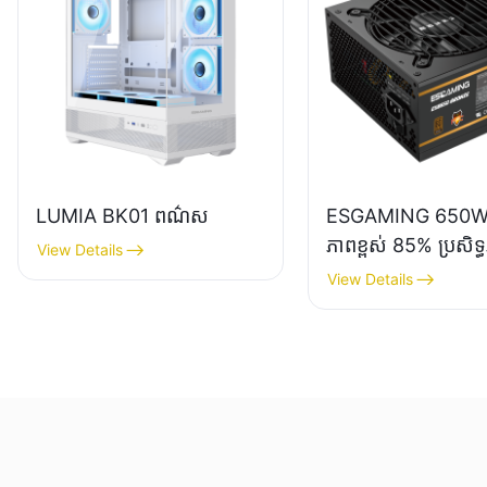
LUMIA BK01 ពណ៌ស
ESGAMING 650W
ភាពខ្ពស់ 85% ប្រសិទ្
View Details
80+ Bronze សម្រាប់
View Details
ព្យូទ័រលើតុ ផ្គត់ផ្គង់ថ
ESB650W