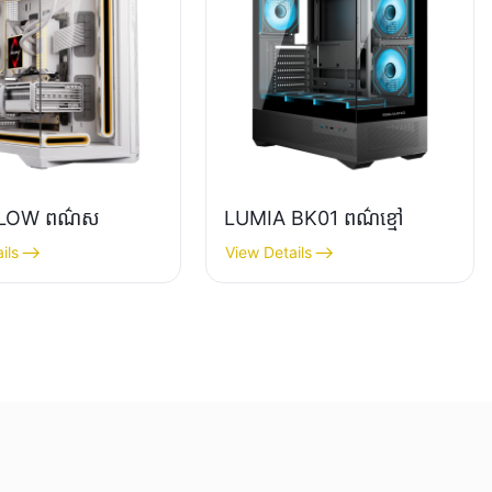
LOW ពណ៌ស
LUMIA BK01 ពណ៌ខ្មៅ
ils
View Details