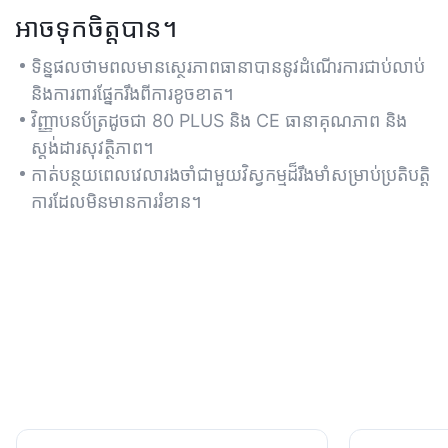
អាចទុកចិត្តបាន។
ទិន្នផលថាមពលមានស្ថេរភាពធានាបាននូវដំណើរការជាប់លាប់
និងការពារផ្នែករឹងពីការខូចខាត។
វិញ្ញាបនប័ត្រដូចជា 80 PLUS និង CE ធានាគុណភាព និង
ស្តង់ដារសុវត្ថិភាព។
កាត់បន្ថយពេលវេលារងចាំជាមួយវិស្វកម្មដ៏រឹងមាំសម្រាប់ប្រតិបត្តិ
ការដែលមិនមានការរំខាន។