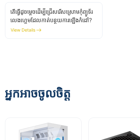
តើធ្វើដូចម្តេចដើម្បីជ្រើសរើសស្រោមកុំព្យូទ័រ
លេងហ្គេមដែលកាត់បន្ថយការឡើងកំដៅ?
View Details
អ្នកអាចចូលចិត្ត