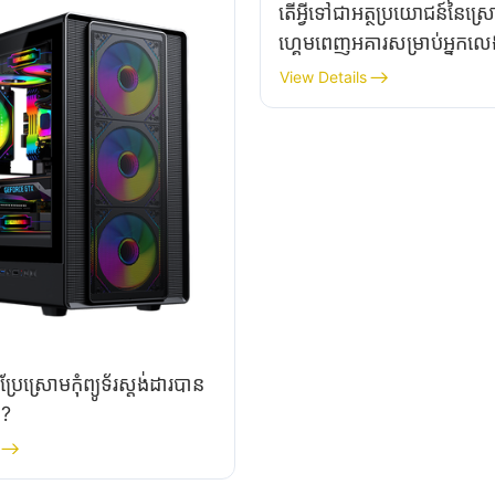
តើ​អ្វី​ទៅ​ជា​អត្ថប្រយោជន៍​នៃ​ស្រោម​
ហ្គេម​ពេញ​អគារ​សម្រាប់​អ្នក​លេ
ធ្ងន់ធ្ងរ?​
View Details
ប្រែ​ស្រោម​កុំព្យូទ័រ​ស្តង់ដារ​បាន​
េ?