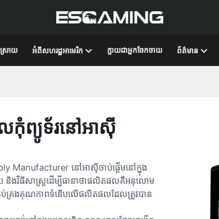
ស្រាយ
ក្លាយជាអ្នកចែកចាយ
អំពី​សហរដ្ឋអាមេរិក
ព័ត៌មាន
កុំព្យូទ័រនៅអាស៊ី
 Manufacturer នៅអាស៊ីចាប់ផ្តើមនៅក្នុង
នើប និងវិធីសាស្រ្តដើម្បីធានាថាផលិតផលគឺអនុលោម
ន្ធគ្រប់គ្រងគុណភាពទំនើបលើផលិតផលដែលត្រូវបាន