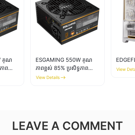
 គុណ
ESGAMING 550W គុណ
EDGEF
ធភាព
ភាពខ្ពស់ 85% ប្រសិទ្ធភាព
View Deta
កុំ
80+ សំរិទ្ធ ផ្គត់ផ្គង់ថាមពលកុំ
View Details
ាមពល
ព្យូទ័រលើតុ ESB550W
LEAVE A COMMENT