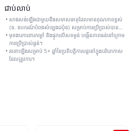
ជាប់លាប់
សាងសង់ឡើងជាមួយនឹងសមាសធាតុដែលមានគុណភាពខ្ពស់
(ឧ. ឧបករណ៍បំពងសំឡេងជប៉ុន) សម្រាប់ការប្រើប្រាស់បាន
យូរ។
មុខងារការពារកម្ដៅ និងផ្ទុកលើសទម្ងន់ បង្កើនភាពធន់នៅក្រោម
ការប្រើប្រាស់ធ្ងន់។
រចនាឡើងសម្រាប់ 5+ ឆ្នាំនៃប្រតិបត្តិការបន្តនៅក្នុងបរិយាកាស
ដែលត្រូវការ។