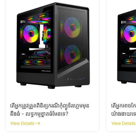
តើអ្នកត្រូវត្រួតពិនិត្យករណីកុំព្យូទ័រហ្គេមមុន
តើ​អ្នក​អាច​កែ
នឹងធំ - លទ្ធកម្មខ្នាតធំមែនទេ?
យ៉ាង​ងាយ​ទ
View Details
View Details