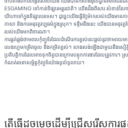
ចាប់តាំងពីការបង្កើតរបស់យើង យើងបានកសាងមូលដ្ឋានអតិថិជនដ៏ស
ESGAMING ទៅកាន់ទីផ្សារអន្តរជាតិ។ យើងដឹងពីសារៈសំខាន់នៃភា
យីហោទៅក្នុងទីផ្សារបរទេស។ ដូច្នេះយើងធ្វើឱ្យម៉ាករបស់យើងមានភាពបត់
ភាសា និងការអនុវត្តវប្បធម៌ក្នុងស្រុក។ ទន្ទឹមនឹងនេះ យើងបានអនុវត
របស់យើងមកពិចារណា។
ការផ្គត់ផ្គង់ថាមពលកុំព្យូទ័រដែលដំណើរការខ្ពស់នេះផ្តល់នូវថាមពលម
លេងហ្គេមកម្រិតចូល និងកម្រិតខ្ពស់។ សាងសង់ឡើងជាមួយនឹងសៀគ្វីកម្
ប្រតិបត្តិការដែលអាចទុកចិត្តបានក្រោមបន្ទុកការងារដែលត្រូវការ។ ស្រប
កំណត់រចនាសម្ព័ន្ធកុំព្យូទ័រយ៉ាងទូលំទូលាយ។
តើធ្វើដូចម្តេចដើម្បីជ្រើសរើសការផ