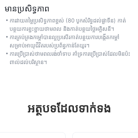
មានប្រសិទ្ធភាព
ការវាយតម្លៃប្រសិទ្ធភាពខ្ពស់ (80 បូកសំរិទ្ធដល់ផ្លាទីន) កាត់
បន្ថយការខ្ជះខ្ជាយថាមពល និងកាត់បន្ថយថ្លៃអគ្គិសនី។
ការ​គ្រប់​គ្រង​កម្ដៅ​បាន​ល្អ​ប្រសើរ​កាត់​បន្ថយ​ការ​បង្កើត​កម្ដៅ​
សម្រាប់​អាយុ​ជីវិត​របស់​ប្រព័ន្ធ​កាន់​តែ​យូរ។
ការប្រើប្រាស់ថាមពលរង់ចាំទាប គាំទ្រការប្រើប្រាស់ដែលមិនប៉ះ
ពាល់ដល់បរិស្ថាន។
អត្ថបទ​ដែល​ទាក់ទង