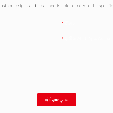
stom designs and ideas and is able to cater to the specific
អ៊ីមែល
ទូរស័ព្ទ/whatsApp/wechat
ផ្ញើសំណួរឥឡូវនេះ