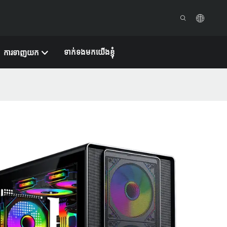
ទាក់ទងមកយើងខ្ញុំ
ការទាញយក