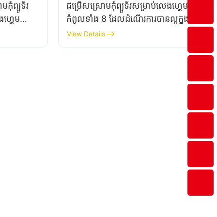
កុំព្យូទ័រ​
ជម្រើស​ស្រោម​កុំព្យូទ័រ​សម្រាប់​លេង​ហ្គេម​
ងហ្គេម​
កំពូល​ទាំង 8 ដែល​ដំណើរការ​បាន​ល្អ​ក្នុង​
បន្ទប់​តូចៗ
View Details