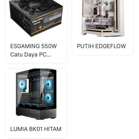
85% 80+ Bronze
ESB650W
ESGAMING 550W
PUTIH EDGEFLOW
Catu Daya PC
Desktop
Berkualitas Tinggi
Efisiensi 85% 80+
Bronze ESB550W
LUMIA BK01 HITAM