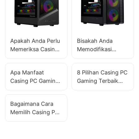
Apakah Anda Perlu
Bisakah Anda
Memeriksa Casing
Memodifikasi
PC Gaming
Casing PC Standar
Sebelum
dengan Mudah?
Apa Manfaat
8 Pilihan Casing PC
Pengadaan Skala
Casing PC Gaming
Gaming Terbaik
Besar?
Full-Tower Bagi
yang Cocok untuk
Gamer Serius?​
Ruangan Kecil
Bagaimana Cara
Memilih Casing PC
Gaming yang
Mengurangi
Penumpukan