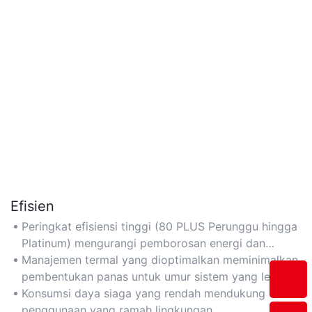
Efisien
Peringkat efisiensi tinggi (80 PLUS Perunggu hingga
Platinum) mengurangi pemborosan energi dan
menurunkan biaya listrik.
Manajemen termal yang dioptimalkan meminimalkan
pembentukan panas untuk umur sistem yang lebih
panjang.
Konsumsi daya siaga yang rendah mendukung
penggunaan yang ramah lingkungan.