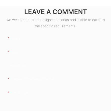
LEAVE A COMMENT
we welcome custom designs and ideas and is able to cater to
the specific requirements.
Nama
Surel
Perusahaan
Telepon/whatsapp/wechat
Kandungan