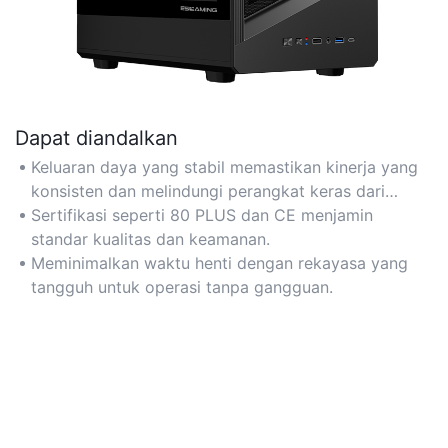
Dapat diandalkan
Keluaran daya yang stabil memastikan kinerja yang
konsisten dan melindungi perangkat keras dari
kerusakan.
Sertifikasi seperti 80 PLUS dan CE menjamin
standar kualitas dan keamanan.
Meminimalkan waktu henti dengan rekayasa yang
tangguh untuk operasi tanpa gangguan.