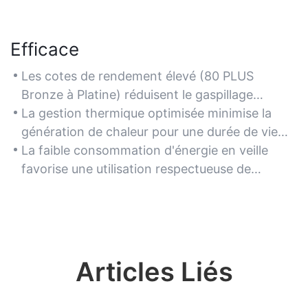
Efficace
Les cotes de rendement élevé (80 PLUS
Bronze à Platine) réduisent le gaspillage
d’énergie et diminuent les coûts d’électricité.
La gestion thermique optimisée minimise la
génération de chaleur pour une durée de vie
plus longue du système.
La faible consommation d'énergie en veille
favorise une utilisation respectueuse de
l'environnement.
Articles Liés