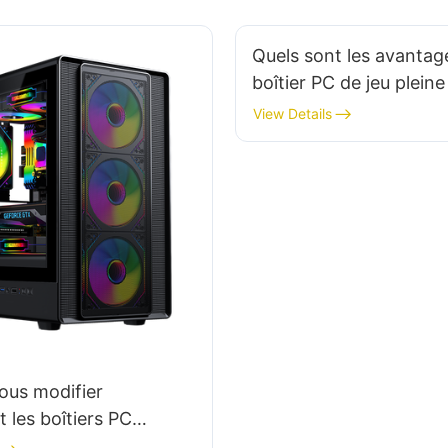
Quels sont les avantag
boîtier PC de jeu pleine
les joueurs sérieux ?
View Details
ous modifier
t les boîtiers PC
?