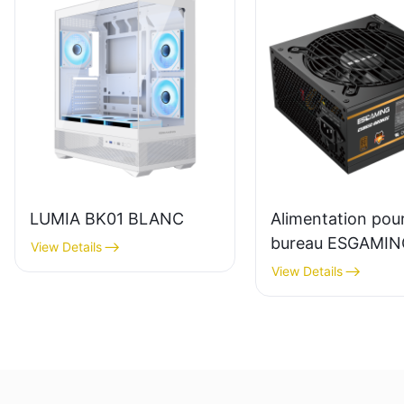
LUMIA BK01 BLANC
Alimentation pou
bureau ESGAMIN
View Details
650W, module co
View Details
haute qualité,
rendement 85 %,
certification 80+
ESB650W