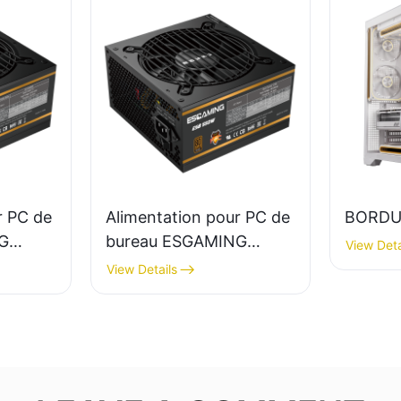
r PC de
Alimentation pour PC de
BORDU
G
bureau ESGAMING
View Deta
mplet,
550W haute qualité,
View Details
rendement 85%,
certification 80+ Bronze
 Bronze
ESB550W