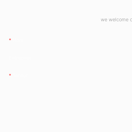
we welcome cu
Nom
Entreprise
Teneur