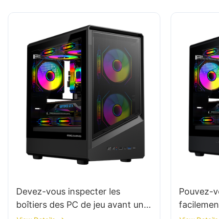
Devez-vous inspecter les
Pouvez-v
boîtiers des PC de jeu avant un
facilemen
achat à grande échelle ?
standard 