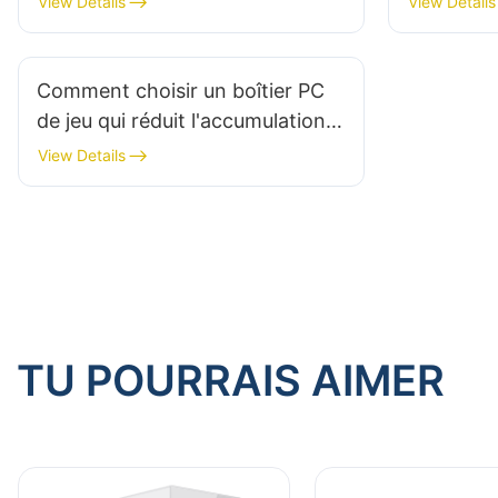
View Details
View Details
Comment choisir un boîtier PC
de jeu qui réduit l'accumulation
de chaleur ?
View Details
TU POURRAIS AIMER