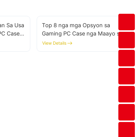
an Sa Usa
Top 8 nga mga Opsyon sa
PC Case
Gaming PC Case nga Maayo sa
mga
Gagmay nga mga Kwarto
View Details