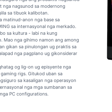
got nga nagsunod sa modernong
la sa tibuok kalibotan.
a matinud-anon nga base sa
ING sa internasyonal nga merkado.
 sa kultura - labi na kung
do. Mao nga gihimo namon ang among
an gikan sa pinulongan ug praktis sa
alapad nga pagplano ug gikonsiderar
hatag og lig-on ug episyente nga
 gaming rigs. Gitukod uban sa
agsiguro sa kasaligan nga operasyon
nternasyonal nga mga sumbanan sa
mga PC configurations.