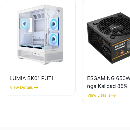
LUMIA BK01 PUTI
ESGAMING 650W
nga Kalidad 85%
View Details
Epektibo nga Full
View Details
Module 80+ Bron
Suplay sa Kuryen
Desktop PC ESB