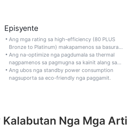
Episyente
Ang mga rating sa high-efficiency (80 PLUS
Bronze to Platinum) makapamenos sa basura
sa enerhiya ug makapaubos sa gasto sa
Ang na-optimize nga pagdumala sa thermal
kuryente.
nagpamenos sa pagmugna sa kainit alang sa
mas taas nga kinabuhi sa sistema.
Ang ubos nga standby power consumption
nagsuporta sa eco-friendly nga paggamit.
 Kalabutan Nga Mga Arti