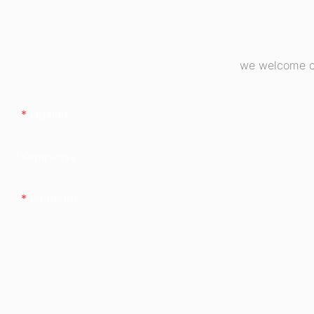
we welcome cu
Ngalan
Kompanya
Kontento