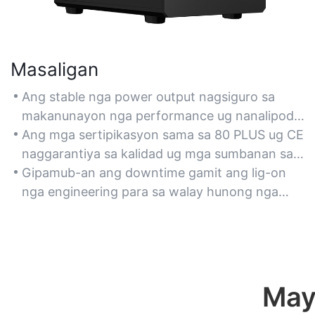
Masaligan
Ang stable nga power output nagsiguro sa
makanunayon nga performance ug nanalipod
sa hardware gikan sa kadaot.
Ang mga sertipikasyon sama sa 80 PLUS ug CE
naggarantiya sa kalidad ug mga sumbanan sa
kaluwasan.
Gipamub-an ang downtime gamit ang lig-on
nga engineering para sa walay hunong nga
operasyon.
May