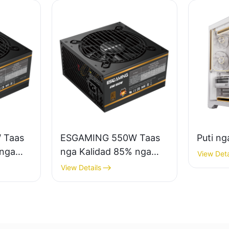
 Taas
ESGAMING 550W Taas
Puti n
 nga
nga Kalidad 85% nga
View Deta
-
Epektibo 80+ Bronse
View Details
se nga
nga Suplay sa Kuryente
te sa
sa Desktop PC
650W
ESB550W