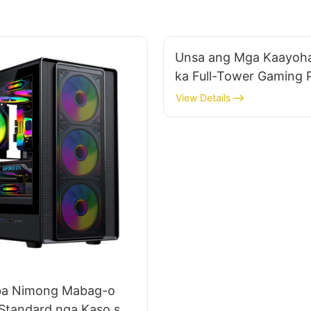
Unsa ang Mga Kaayoh
ka Full-Tower Gaming 
Para sa Seryoso nga 
View Details
Gamer?​
ba Nimong Mabag-o
Standard nga Kaso sa