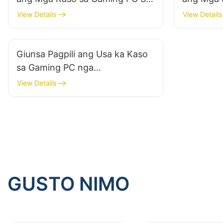
Dili pa ang Dakong - Scale
PC nga Da
View Details
View Details
Procurement?
Giunsa Pagpili ang Usa ka Kaso
sa Gaming PC nga
Makapamenos sa Pagtukod sa
View Details
Kainit?​
GUSTO NIMO