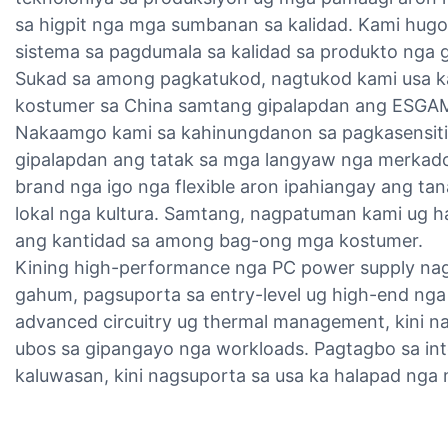
sa higpit nga mga sumbanan sa kalidad. Kami hu
sistema sa pagdumala sa kalidad sa produkto nga gii
Sukad sa among pagkatukod, nagtukod kami usa k
kostumer sa China samtang gipalapdan ang ESGAM
Nakaamgo kami sa kahinungdanon sa pagkasensitibo
gipalapdan ang tatak sa mga langyaw nga merka
brand nga igo nga flexible aron ipahiangay ang tan
lokal nga kultura. Samtang, nagpatuman kami ug h
ang kantidad sa among bag-ong mga kostumer.
Kining high-performance nga PC power supply nag
gahum, pagsuporta sa entry-level ug high-end nga
advanced circuitry ug thermal management, kini n
ubos sa gipangayo nga workloads. Pagtagbo sa i
kaluwasan, kini nagsuporta sa usa ka halapad nga 