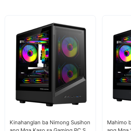
Kinahanglan ba Nimong Susihon
Mahimo 
ang Mga Kaso sa Gaming PC Sa
ang Mga 