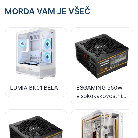
MORDA VAM JE VŠEČ
LUMIA BK01 BELA
ESGAMING 650W
visokokakovostni
napajalniki za
namizne
računalnike s
polnim modulom in
85-odstotno