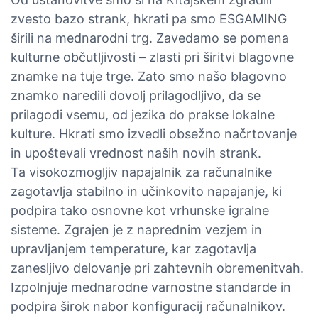
zvesto bazo strank, hkrati pa smo ESGAMING
širili na mednarodni trg. Zavedamo se pomena
kulturne občutljivosti – zlasti pri širitvi blagovne
znamke na tuje trge. Zato smo našo blagovno
znamko naredili dovolj prilagodljivo, da se
prilagodi vsemu, od jezika do prakse lokalne
kulture. Hkrati smo izvedli obsežno načrtovanje
in upoštevali vrednost naših novih strank.
Ta visokozmogljiv napajalnik za računalnike
zagotavlja stabilno in učinkovito napajanje, ki
podpira tako osnovne kot vrhunske igralne
sisteme. Zgrajen je z naprednim vezjem in
upravljanjem temperature, kar zagotavlja
zanesljivo delovanje pri zahtevnih obremenitvah.
Izpolnjuje mednarodne varnostne standarde in
podpira širok nabor konfiguracij računalnikov.