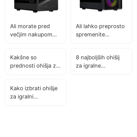
Ali morate pred
Ali lahko preprosto
večjim nakupom
spremenite
pregledati ohišja
standardna ohišja
igralnih
računalnikov?
Kakšne so
8 najboljših ohišij
računalnikov?
prednosti ohišja za
za igralne
igralni računalnik v
računalnike, ki se
obliki polnega
dobro obnesejo v
Kako izbrati ohišje
stolpa za resne
majhnih prostorih
za igralni
igralce?
računalnik, ki
zmanjšuje
kopičenje toplote?