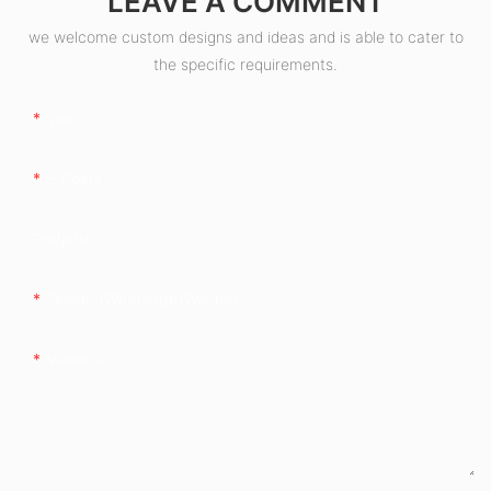
LEAVE A COMMENT
we welcome custom designs and ideas and is able to cater to
the specific requirements.
Ime
E-Pošta
Podjetje
Telefon/whatsApp/wechat
Vsebina