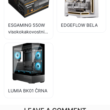
učinkovitostjo, 80+
bronasti
ESGAMING 550W
EDGEFLOW BELA
visokokakovostni
napajalniki za
namizne
računalnike z
učinkovitostjo 85
%, 80+ bronastimi
certifikati
ESB550W
LUMIA BK01 ČRNA