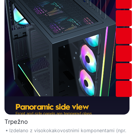
Trpežno
Izdelano z visokokakovostnimi komponentami (npr.