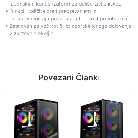
japonskimi kondenzatorji) za daljšo življenjsko
dobo.
Funkciji zaščite pred pregrevanjem in
preobremenitvijo povečata odpornost pri intenzivni
uporabi.
Zasnovan za več kot 5 let neprekinjenega delovanja
v zahtevnih okoljih.
Povezani Članki