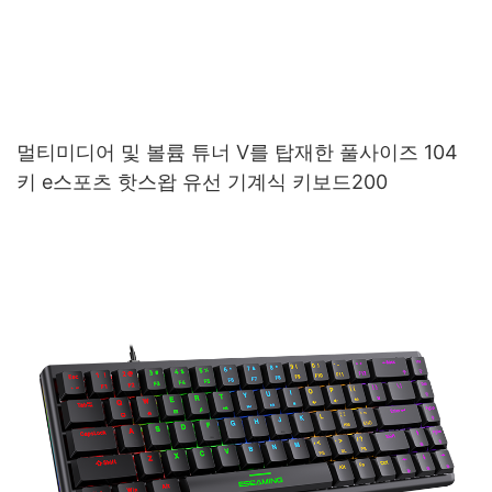
멀티미디어 및 볼륨 튜너 V를 탑재한 풀사이즈 104
키 e스포츠 핫스왑 유선 기계식 키보드200