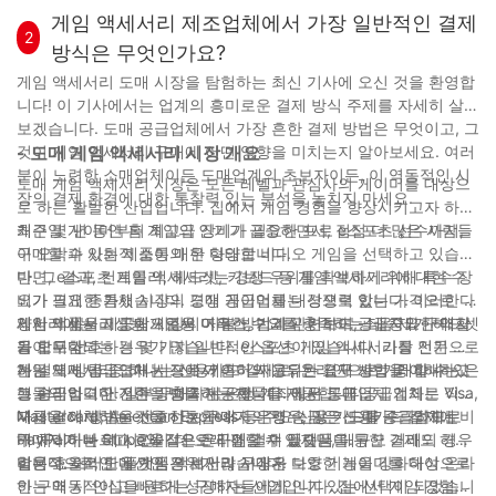
스포츠 게임 액세서리를 알아야 합니다. 이러한 액세서리에 투자하
게임 액세서리 제조업체에서 가장 일반적인 결제
2
면 플레이어는 게임 경험을 향상시키고 기술을 한 단계 더 높일 수
방식은 무엇인가요?
있습니다. e스포츠 산업이 계속 성장함에 따라, 성공을 위해서는 적
게임 액세서리 도매 시장을 탐험하는 최신 기사에 오신 것을 환영합
절한 장비를 갖추는 것이 매우 중요해질 것입니다. 최신 정보를 얻
니다! 이 기사에서는 업계의 흥미로운 결제 방식 주제를 자세히 살펴
고, 경쟁력을 유지하고, 계속해서 게임을 즐기세요.
보겠습니다. 도매 공급업체에서 가장 흔한 결제 방법은 무엇이고, 그
것이 게임 액세서리 구매에 어떤 영향을 미치는지 알아보세요. 여러
- 도매 게임 액세서리 시장 개요
분이 노련한 소매업체이든 도매업계의 초보자이든, 이 역동적인 시
도매 게임 액세서리 시장은 모든 레벨과 관심사의 게이머를 대상으
장의 결제 환경에 대한 통찰력 있는 분석을 놓치지 마세요.
로 하는 활발한 산업입니다. 집에서 게임 경험을 향상시키고자 하는
캐주얼 게이머부터 최고급 장비가 필요한 프로 e스포츠 선수까지,
최근 몇 년 동안 홈 게임의 인기가 급증하면서, 점점 더 많은 사람들
구매할 수 있는 제품이 매우 다양합니다.
이 오락과 사회적 소통의 한 형태로 비디오 게임을 선택하고 있습니
다. 그 결과, 컨트롤러, 헤드셋, 키보드 등 게임 액세서리에 대한 수
반면, e스포츠 게임 액세서리는 경쟁 우위를 확보하기 위해 특수 장
요가 크게 증가했습니다. 도매 공급업체는 경쟁력 있는 가격으로 다
비가 필요한 틈새 시장의 경쟁 게이머를 대상으로 합니다. 이러한 액
양한 제품을 제공함으로써 이러한 수요를 충족하는 데 중요한 역할
세서리에는 고성능 게임용 마우스, 기계식 키보드, 소음 제거 헤드셋
게임 액세서리 도매 시장의 지불 방법과 관련하여 공급자와 구매자
을 합니다.
등이 포함되는 경우가 많습니다. e스포츠 게임 액세서리를 전문으로
가 모두 선호하는 몇 가지 일반적인 옵션이 있습니다. 가장 인기 있
하는 도매 공급업체는 프로 게이머의 고유한 요구 사항을 이해하고
는 결제 방법 중 하나는 신용카드 결제로, 온라인으로 거래할 수 있
게임 액세서리 도매 시장에서 흔히 사용되는 결제 방법 중 하나는 은
그들의 엄격한 기준을 충족하는 제품을 제공합니다.
는 편리하고 안전한 방법을 제공합니다. 많은 도매 공급업체는 Visa,
행 송금입니다. 일부 구매자는 은행 계좌에서 공급업체 계좌로 직접
Mastercard, American Express 등 주요 신용 카드를 수락하므로
자금을 이체하는 것을 선호합니다. 은행 송금은 신용카드 결제에 비
대체 결제 방법을 선호하는 구매자의 경우, 많은 도매 공급업체는
구매자가 빠르고 효율적으로 구매할 수 있습니다.
해 처리하는 데 시간이 더 오래 걸릴 수 있지만, 대규모 거래의 경우
PayPal이나 Stripe와 같은 온라인 결제 플랫폼을 통한 결제도 허용
비용 효율적인 옵션인 경우가 많습니다.
합니다. 이러한 플랫폼은 보안과 구매자 보호 기능을 강화하여 온라
결론적으로, 도매 게임 액세서리 시장은 다양한 게이머를 대상으로
인 구매 시 안심을 원하는 구매자들에게 인기 있는 선택이 되었습니
하는 역동적이고 빠르게 성장하는 산업입니다. 집에서 게임 경험을