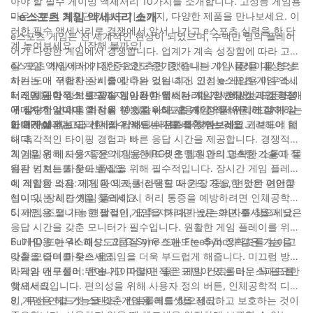
아야 할 필수 게이밍 액세서리 10가지를 소개합니다. 고성능 게임용
마우스부터 최첨단 키보드 기술까지, 다양한 제품을 만나보세요. 이
- e스포츠 게임 액세서리 소개
러한 필수 액세서리로 경쟁에서 앞서 나가고 e스포츠 실력을 한 단
e스포츠 게임은 전 세계적인 현상이 되었으며, 수백만 명의 플레이
계 높여보세요. 시작해 볼까요!
어가 다양한 게임에서 경쟁합니다. 업계가 계속 성장함에 따라 고품
질 게임 액세서리에 대한 수요도 증가했습니다. 이 시장을 대상으로
e스포츠 게임에서 가장 중요한 측면 중 하나는 게임 플레이를 향상
하는 도매 구매자는 시중에 나와 있는 최신 인기 e스포츠 게임 액세
시키는 데 적합한 장비를 갖추는 것입니다. 고성능 게임용 마우스부
서리에 대한 정보를 계속 알아가야 합니다. 이 기사에서는 모든 도매
터 인체공학적 키보드까지, 이러한 액세서리는 전반적인 게임 경험
1. 게임용 마우스: 고품질 게임용 마우스는 게임의 정밀성과 정확성
구매자가 알아야 할 상위 10가지 e스포츠 게임 액세서리에 대해 알
에 상당한 변화를 가져올 수 있습니다. 홈 게이머를 유치하고자 하는
에 필수적입니다. 최적의 성능을 위해 사용자 정의 버튼, 조절 가능
아보겠습니다.
도매 구매자는 이러한 필수 액세서리를 비축하는 것을 고려해야 합
한 DPI 설정, 고급 센서가 탑재된 마우스를 찾아보세요.
2. 기계식 키보드: 기계식 키보드는 전통적인 멤브레인 키보드에 비
니다.
해 촉각적인 타이핑 경험과 빠른 응답 시간을 제공합니다. 경쟁적인
게임을 위해 사용자 정의 가능한 RGB 조명과 안티고스팅 기술이 적
3. 게임용 헤드셋: 좋은 게임용 헤드셋은 팀원과의 명확한 소통과 몰
용된 키보드를 찾아보세요.
입감 넘치는 사운드 품질을 위해 필수적입니다. 장시간 게임 플레이
에 적합한 소음 제거 마이크, 서라운드 사운드 기능, 편안한 이어쿠
4. 게임용 의자: 게임용 의자를 선택할 때 가장 중요한 것은 편안함
션이 있는 헤드셋을 찾으세요.
입니다. 장시간 게임 플레이 시 허리 통증을 예방하려면 인체공학적
디자인, 조절 가능한 팔걸이, 요추 지지대가 있는 의자를 찾으세요.
5. 게임용 모니터: 경쟁적인 게임을 하려면 높은 화면 주사율과 낮은
응답 시간을 갖춘 모니터가 필수입니다. 원활한 게임 플레이를 위해
Full HD 또는 4K 해상도와 G-Sync 또는 FreeSync와 같은 기능을
6. 게임용 마우스패드: 고품질 마우스패드는 추적 정확도를 높이고
갖춘 모니터를 찾으세요.
마찰을 줄여 마우스 움직임을 더욱 부드럽게 해줍니다. 미끄럼 방지
바닥과 내구성이 뛰어나고 마찰이 적은 표면이 있는 마우스패드를
7. 게임 컨트롤러: 콘솔 게이머라면 좋은 게임 컨트롤러는 꼭 필요한
찾으세요.
액세서리입니다. 편의성을 위해 사용자 정의 버튼, 인체공학적 디자
인, 무선 연결 기능을 갖춘 컨트롤러를 찾으세요.
8. 게임용 헤드셋 스탠드: 게임용 헤드셋을 정리하고 보호하는 것이