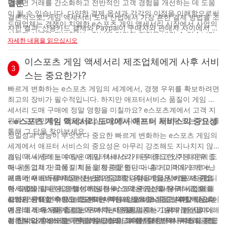
택하면 거래를 간소화하고 전반적인 고객 경험을 개선하는 데 도움
결론
이 될 수 있습니다. 다양한 결제 옵션과 각각의 이점을 이해함으로써
결론적으로, 게임 액세서리 도매 산업에서 가장 흔한 결제 방법을 조
도매업체는 경쟁이 치열한 e스포츠 게임 액세서리 시장에서 사업의
사한 결과, 신용카드 결제와 Paypal이 구매자와 판매자 사이에서 가
성장과 성공을 뒷받침하는 정보에 입각한 결정을 내릴 수 있습니다.
장 널리 사용되는 옵션이라는 것이 분명해졌습니다. 이러한 방법은
자세한 내용을 읽으십시오
편의성, 보안성, 효율성을 제공하여 두 당사자 모두에게 거래를 더
원활하고 안정적으로 만들어줍니다. 게임 산업이 계속해서 성장하
이스포츠 게임 액세서리 제조업체에게 사후 서비
3
고 발전함에 따라 도매업체는 변화하는 환경에 적응하고 다양한 고
스는 중요한가?
객 요구 사항을 충족하기 위해 다양한 결제 옵션을 제공하는 것이 중
빠르게 변화하는 e스포츠 게임의 세계에서, 경쟁 우위를 확보하려면
요합니다. 도매업체는 지불 방법에 대한 선호도와 추세를 이해함으
최고의 장비가 필수적입니다. 하지만 애프터서비스 품질이 게임 액
로써 빠르게 변화하는 시장에서 경쟁력을 유지하고 성공을 거둘 수
세서리 도매 구매에 정말 영향을 미칠까요? e스포츠계에서 고객 지
있습니다.
원과 고객 만족의 중요성을 심도 있게 다루는 이 통찰력 있는 기사를
- e스포츠 게임 액세서리 도매에서 애프터 서비스의 중요성
통해 그 답을 찾아보세요.
정밀성과 성능이 무엇보다 중요한 빠르게 변화하는 e스포츠 게임의
세계에서 애프터 서비스의 중요성은 아무리 강조해도 지나치지 않
습니다. 시중에는 수많은 게임 액세서리가 판매되고 있기 때문에 도
게임 액세서리 도매에서 애프터서비스가 매우 중요한 주된 이유 중
매 유통업체가 고품질 제품을 제공할 뿐만 아니라 고객에게 뛰어난
하나는 고객 만족에 미치는 영향 때문입니다. 홈 게이머와 프로 e스
애프터 서비스를 제공하는 것도 중요합니다. 이 글은 e스포츠 게임
포츠 선수 모두 최적의 성능을 제공하기 위해 게임 장비를 사용합니
게다가 애프터서비스는 전반적인 고객 경험을 향상시키는 데 중요
액세서리 도매 산업에서 애프터서비스의 중요성을 탐구하고, 이를
다. 고장이나 문제가 발생하는 경우, 고객은 자신의 우려 사항을 해
한 역할을 합니다. 경쟁이 치열한 e스포츠 게임 액세서리 시장에서
사업의 중요한 측면으로 만드는 핵심 요소에 초점을 맞추고 있습니
결하기 위해 신속하고 효과적인 지원이 필요합니다. 신뢰할 수 있는
고객은 선택할 수 있는 옵션이 매우 다양합니다. 군중 속에서 돋보이
e스포츠 게임 액세서리 도매에서 애프터 서비스의 또 다른 핵심 측
다.
애프터 서비스를 제공함으로써 도매 유통업체는 고객 기반 사이에
기 위해 도매 유통업체는 구매 후 지원을 제공하기 위해 최선을 다해
면은 고객 유지와 충성도에 미치는 영향입니다. 기술이 끊임없이 발
서 신뢰와 충성도를 구축할 수 있으며, 이를 통해 반복 구매와 긍정
야 합니다. 여기에는 문제 해결, 수리, 교체에 대한 적시 지원을 제공
전하는 업계에서 고객은 게임 경험을 최대한 활용하기 위해 지속적
결론적으로, e스포츠 게임 액세서리 도매에서 애프터서비스의 중요