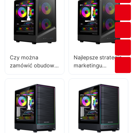
Czy można
Najlepsze strategie
zamówić obudowę
marketingu
komputera
obudów
gamingowego z
komputerowych
nadrukiem?
jako producent