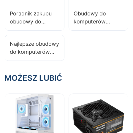
Poradnik zakupu
Obudowy do
obudowy do
komputerów
komputera
gamingowych
gamingowego:
2025: Które
Najlepsze obudowy
Ocena opcji
modele są
do komputerów
montażu
najlepsze do
gamingowych dla
wentylatora w
kompaktowych
graczy o
obudowie​
komputerów
umiarkowanym
MOŻESZ LUBIĆ
gamingowych?
budżecie​