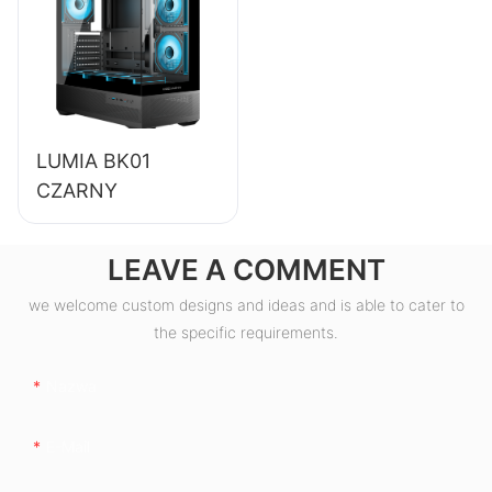
sprawności 85%,
80+ Bronze
ESB550W
LUMIA BK01
CZARNY
LEAVE A COMMENT
we welcome custom designs and ideas and is able to cater to
the specific requirements.
Nazwa
E-Mail