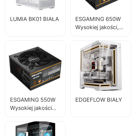
LUMIA BK01 BIAŁA
ESGAMING 650W
Wysokiej jakości,
85% sprawności,
pełnomodułowy
zasilacz do
komputerów
stacjonarnych 80+
Bronze ESB650W
ESGAMING 550W
EDGEFLOW BIAŁY
Wysokiej jakości
zasilacz do
komputerów
stacjonarnych o