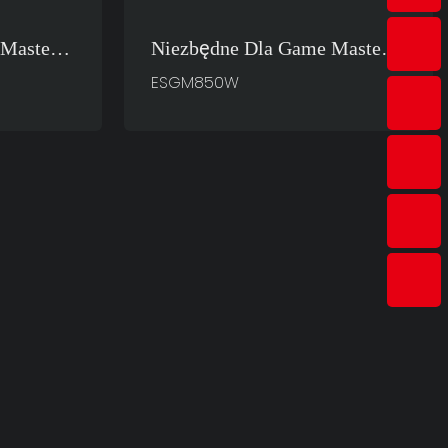
Mastera
Niezbędne Dla Game Master
we
ESGM850W Zasilacze
ESGM850W
Komputerowe