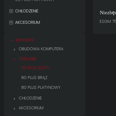
+
CHŁODZENIE
ISTOTA
Niezbę
Zasila
ESGM 7
+
AKCESORIUM
CHŁODZENIE CIECZOWE
ESGM 
PROCESORA
MEBLE GAMINGOWE
produkty
CHŁODZENIE POWIETRZNE
PROCESORA
OBUDOWA KOMPUTERA
ZERO
ZASILANIE
WENTYLATOR OBUDOWY
MRÓZ
80 PLUS ZŁOTO
SKRZYDŁO
80 PLUS BRĄZ
LUMIA
80 PLUS PLATYNOWY
ISTOTA
CHŁODZENIE
CHŁODZENIE CIECZOWE
AKCESORIUM
PROCESORA