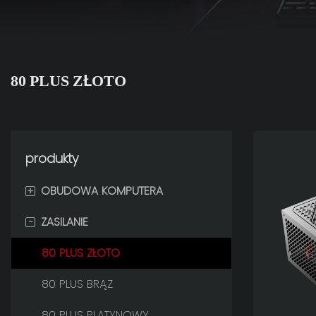
80 PLUS ZŁOTO
produkty
+
OBUDOWA KOMPUTERA
-
ZASILANIE
ZERO
MRÓZ
80 PLUS ZŁOTO
SKRZYDŁO
80 PLUS BRĄZ
LUMIA
80 PLUS PLATYNOWY