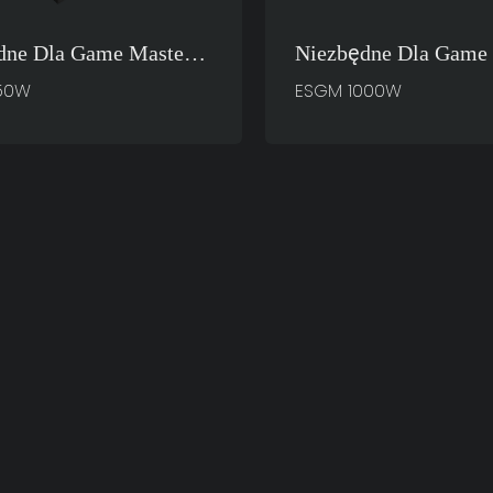
dne Dla Game Mastera
Niezbędne Dla Game 
cze Komputerowe
Zasilacze Komputero
50W
ESGM 1000W
750W
ESGM 1000W