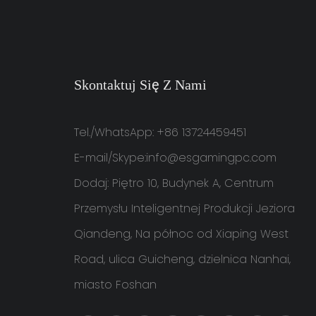
Skontaktuj Się Z Nami
Tel./WhatsApp: +86 13724459451
E-mail/Skype:
info@esgamingpc.com
Dodaj: Piętro 10, Budynek A, Centrum
Przemysłu Inteligentnej Produkcji Jeziora
Qiandeng, Na północ od Xiaping West
Road, ulica Guicheng, dzielnica Nanhai,
miasto Foshan