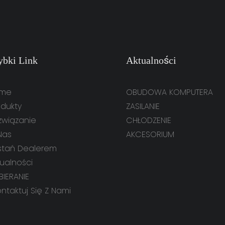
ybki Link
Aktualności
me
OBUDOWA KOMPUTERA
odukty
ZASILANIE
związanie
CHŁODZENIE
Nas
AKCESORIUM
stań Dealerem
tualności
BIERANIE
ntaktuj Się Z Nami