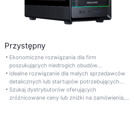
Przystępny
Ekonomiczne rozwiązania dla firm
poszukujących niedrogich obudów
komputerowych bez kompromisów w zakresie
Idealne rozwiązanie dla małych sprzedawców
jakości.
detalicznych lub startupów potrzebujących
niezawodnych produktów z niską początkową
Szukaj dystrybutorów oferujących
inwestycją.
zróżnicowane ceny lub zniżki na zamówienia,
aby zmaksymalizować oszczędności.