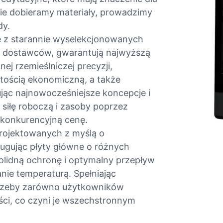
nie dobieramy materiały, prowadzimy
dy.
z starannie wyselekcjonowanych
h dostawców, gwarantują najwyższą
j rzemieślniczej precyzji,
rtością ekonomiczną, a także
ąc najnowocześniejsze koncepcje i
siłę roboczą i zasoby poprzez
 konkurencyjną cenę.
rojektowanych z myślą o
gując płyty główne o różnych
solidną ochronę i optymalny przepływ
nie temperaturą. Spełniając
trzeby zarówno użytkowników
ści, co czyni je wszechstronnym