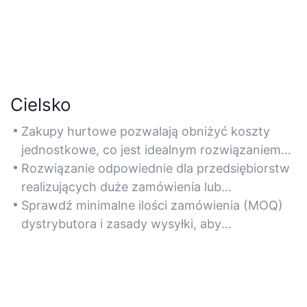
Cielsko
Zakupy hurtowe pozwalają obniżyć koszty
jednostkowe, co jest idealnym rozwiązaniem
dla dużych sprzedawców detalicznych lub
Rozwiązanie odpowiednie dla przedsiębiorstw
dostawców sprzętu technicznego.
realizujących duże zamówienia lub
gromadzących zapasy na potrzeby
Sprawdź minimalne ilości zamówienia (MOQ)
sezonowych wyprzedaży.
dystrybutora i zasady wysyłki, aby
zoptymalizować transakcje hurtowe.