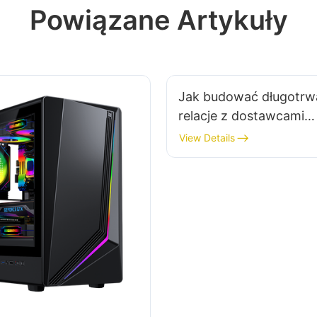
Powiązane Artykuły
Jak budować długotrw
relacje z dostawcami
akcesoriów do gier?
View Details