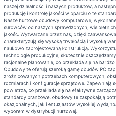
naszej działalności i naszych produktów, a następ
produkcję i kontrolę jakości w oparciu o te standar
Nasze hurtowe obudowy komputerowe, wykonane 
surowców od naszych sprawdzonych, wieloletnic
jakość. Wytwarzane przez nas, dzięki zaawansowane
charakteryzują się wysoką trwałością i wysoką wa
naukowo zaprojektowaną konstrukcją. Wykorzystuj
technologie produkcyjne, skutecznie oszczędzamy 
racjonalne planowanie, co przekłada się na bardzo
Obudowy te oferują szeroką gamę obudów PC zap
zróżnicowanych potrzebach komputerowych, obsłu
rozmiarach i konfiguracje sprzętowe. Zapewniają 
powietrza, co przekłada się na efektywne zarządza
standardy branżowe, obudowy te zaspokajają po
okazjonalnych, jak i entuzjastów wysokiej wydajno
wyborem w dystrybucji hurtowej.