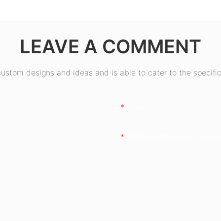
0+
Bronze ESB550W
W
LEAVE A COMMENT
stom designs and ideas and is able to cater to the specific
E-Mail
Telefon/WhatsApp/WeCh