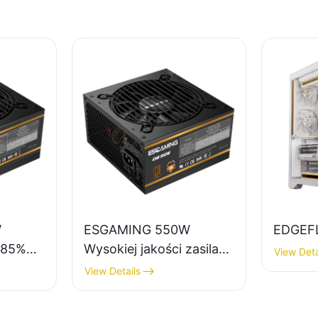
W
ESGAMING 550W
EDGEF
, 85%
Wysokiej jakości zasilacz
View Deta
do komputerów
View Details
asilacz
stacjonarnych o
sprawności 85%, 80+