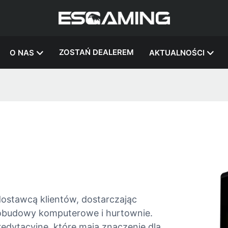
ZOSTAŃ DEALEREM
O NAS
AKTUALNOŚCI
stawcą klientów, dostarczając
k obudowy komputerowe i hurtownie.
edytacyjne, które mają znaczenie dla