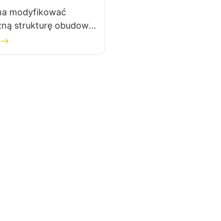
na modyfikować
ną strukturę obudowy
ra gamingowego?