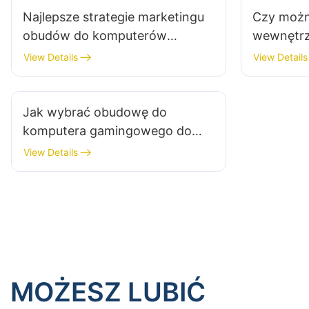
Najlepsze strategie marketingu
Czy moż
obudów do komputerów
wewnętrz
gamingowych jako producent
kompute
View Details
View Details
Jak wybrać obudowę do
komputera gamingowego do
minimalistycznego biurka
View Details
gamingowego?
MOŻESZ LUBIĆ