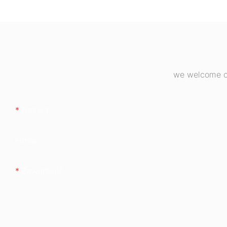
stacjonarnych 8
Bronze ESB650
we welcome cu
Nazwa
Firma
Zawartość