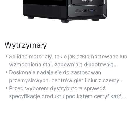
Wytrzymały
Solidne materiały, takie jak szkło hartowane lub
wzmocniona stal, zapewniają długotrwałą
ochronę podzespołów komputera.
Doskonale nadaje się do zastosowań
przemysłowych, centrów gier i biur z częstym
korzystaniem ze sprzętu.
Przed wyborem dystrybutora sprawdź
specyfikacje produktu pod kątem certyfikatów
trwałości (np. odporności na uderzenia).