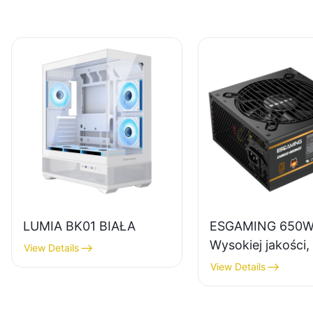
LUMIA BK01 BIAŁA
ESGAMING 650
Wysokiej jakości
View Details
sprawności,
View Details
pełnomodułowy z
do komputerów