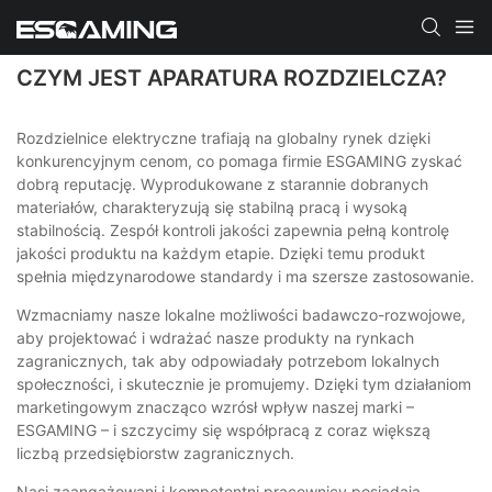
CZYM JEST APARATURA ROZDZIELCZA?
Rozdzielnice elektryczne trafiają na globalny rynek dzięki
konkurencyjnym cenom, co pomaga firmie ESGAMING zyskać
dobrą reputację. Wyprodukowane z starannie dobranych
materiałów, charakteryzują się stabilną pracą i wysoką
stabilnością. Zespół kontroli jakości zapewnia pełną kontrolę
jakości produktu na każdym etapie. Dzięki temu produkt
spełnia międzynarodowe standardy i ma szersze zastosowanie.
Wzmacniamy nasze lokalne możliwości badawczo-rozwojowe,
aby projektować i wdrażać nasze produkty na rynkach
zagranicznych, tak aby odpowiadały potrzebom lokalnych
społeczności, i skutecznie je promujemy. Dzięki tym działaniom
marketingowym znacząco wzrósł wpływ naszej marki –
ESGAMING – i szczycimy się współpracą z coraz większą
liczbą przedsiębiorstw zagranicznych.
Nasi zaangażowani i kompetentni pracownicy posiadają