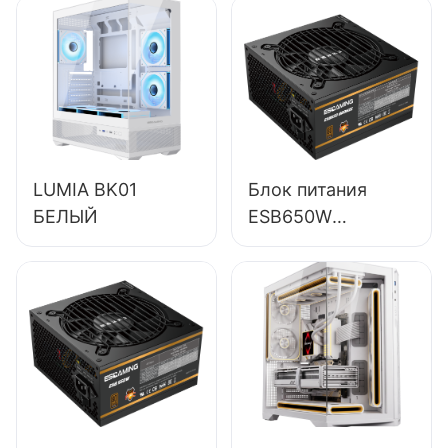
LUMIA BK01
Блок питания
БЕЛЫЙ
ESB650W
ESGAMING 650W
высокого
качества, КПД
85%,
полномодульный,
бронзовый (80+),
для настольных
ПК.