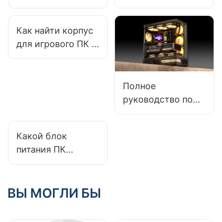
привлекательност
лучше ли
ь корпусов ПК в
алюминиевые
Как найти корпус
дисплеях?
корпуса
для игрового ПК с
стальных?
достаточным
пространством
для укладки
Полное
кабелей?
руководство по
материалам
корпусов ПК:
Какой блок
сталь, алюминий
питания ПК
и закаленное
подойдет для
стекло
конфигурации с
двумя
ВЫ МОГЛИ БЫ
мониторами?