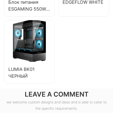
Блок питания
EDGEFLOW WHITE
ESGAMING 550W
высокого
качества, КПД
85%, класс
защиты 80+
Bronze, для
настольных ПК,
ESB550W
LUMIA BK01
ЧЕРНЫЙ
LEAVE A COMMENT
we welcome custom designs and ideas and is able to cater to
the specific requirements.