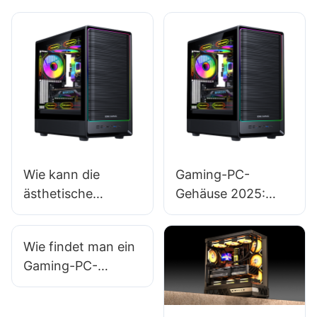
Wie kann die
Gaming-PC-
ästhetische
Gehäuse 2025:
Wirkung von PC-
Sind Gehäuse aus
Gehäusen in
Aluminium denen
Wie findet man ein
Displays
aus Stahl
Gaming-PC-
sichergestellt
überlegen?​
Gehäuse, das viel
werden?
Platz zum