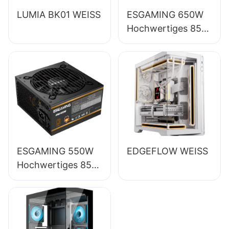
LUMIA BK01 WEISS
ESGAMING 650W
Hochwertiges 85%
Wirkungsgrad
Vollmodul 80+
Bronze Desktop-
PC-Netzteil
ESB650W
ESGAMING 550W
EDGEFLOW WEISS
Hochwertiges 85%
Wirkungsgrad 80+
Bronze Desktop-
PC-Netzteil
ESB550W