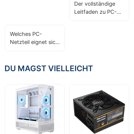
Verstauen von
Der vollständige
Kabeln bietet?​
Leitfaden zu PC-
Gehäusematerialien
: Stahl, Aluminium
Welches PC-
und gehärtetes
Netzteil eignet sich
Glas
für ein Dual-
Monitor-Setup?
DU MAGST VIELLEICHT