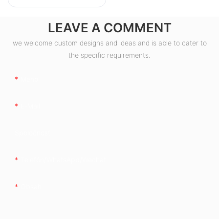
LEAVE A COMMENT
we welcome custom designs and ideas and is able to cater to
the specific requirements.
Meno
E-Mail
Spoločnosť
Telefón/whatsApp/wechat
Obsah