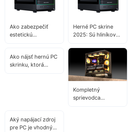
Ako zabezpečiť
Herné PC skrine
estetickú
2025: Sú hliníkové
príťažlivosť
skrine lepšie ako
počítačových skríň
oceľové?
Ako nájsť hernú PC
v displejoch?
skrinku, ktorá
ponúka dobrý
priestor na skrytie
káblov?
Kompletný
sprievodca
materiálmi pre
skrinky počítačov:
Aký napájací zdroj
oceľ, hliník a
pre PC je vhodný
tvrdené sklo