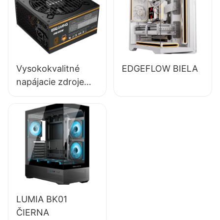
účinnosťou 80+
bronze ESB650W
Vysokokvalitné
EDGEFLOW BIELA
napájacie zdroje
pre stolné počítače
ESGAMING 550W s
účinnosťou 85 %,
certifikátom 80+
Bronze
LUMIA BK01
ČIERNA