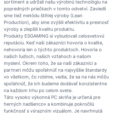
sortiment a udržali našu výrobnú technológiu na
popredných priečkach v tomto odvetví. Zaviedli
sme tiež metódu štíhlej výroby (Lean
Production), aby sme zvýšili efektivitu a presnosť
výroby a zlepšili kvalitu produktu.
Produkty ESGAMING si vybudovali celosvetovú
reputáciu. Keď naši zákazníci hovoria o kvalite,
nehovoria len o týchto produktoch. Hovoria o
našich ľuďoch, našich vzťahoch a našom
myslení. Okrem toho, že sa naši zákazníci a
partneri môžu spoľahnúť na najvyššie štandardy
vo všetkom, čo robíme, vedia, že sa na nás môžu
spoľahnúť, že ich budeme dodávať konzistentne
na každom trhu po celom svete.
Táto vysoko výkonná PC skriňa je určená pre
herných nadšencov a kombinuje pokročilú
funkčnosť s výrazným vizuálom. Je navrhnutá