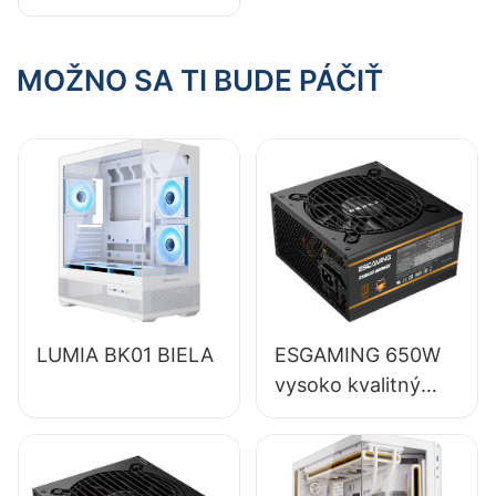
pre konfiguráciu s
dvoma monitormi?
MOŽNO SA TI BUDE PÁČIŤ
LUMIA BK01 BIELA
ESGAMING 650W
vysoko kvalitný
85% full-modulový
napájací zdroj pre
stolné počítače s