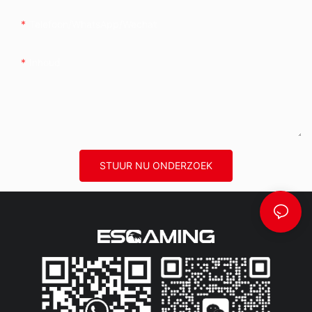
Telefoon/whatsApp/wechat
Inhoud
STUUR NU ONDERZOEK