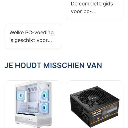
biedt om kabels
De complete gids
weg te werken?
voor pc-
behuizingsmaterial
en: staal, aluminium
Welke PC-voeding
en gehard glas
is geschikt voor
een opstelling met
twee monitoren?
JE HOUDT MISSCHIEN VAN