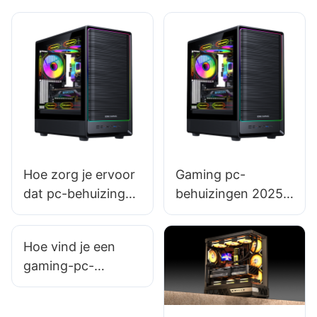
Hoe zorg je ervoor
Gaming pc-
dat pc-behuizingen
behuizingen 2025:
er in
zijn behuizingen
beeldschermen
van aluminium
Hoe vind je een
mooi uitzien?
beter dan
gaming-pc-
behuizingen van
behuizing die
staal?
voldoende ruimte