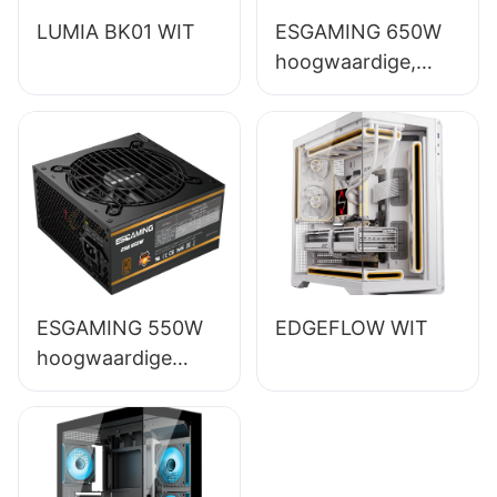
LUMIA BK01 WIT
ESGAMING 650W
hoogwaardige,
volledig functionele
desktop-pc-
voeding met 85%
rendement en 80+
bronzen
certificering
ESB650W
ESGAMING 550W
EDGEFLOW WIT
hoogwaardige
desktop-pc-
voeding met 85%
rendement en 80+
bronzen afwerking