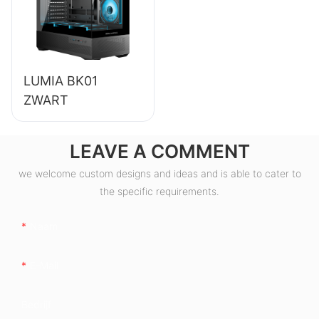
ESB550W
LUMIA BK01
ZWART
LEAVE A COMMENT
we welcome custom designs and ideas and is able to cater to
the specific requirements.
Naam
E-Mail
Bedrijf