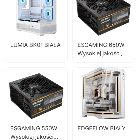
LUMIA BK01 BIAŁA
ESGAMING 650W
Wysokiej jakości,
85% sprawności,
pełnomodułowy
zasilacz do
komputerów
stacjonarnych 80+
Bronze ESB650W
ESGAMING 550W
EDGEFLOW BIAŁY
Wysokiej jakości