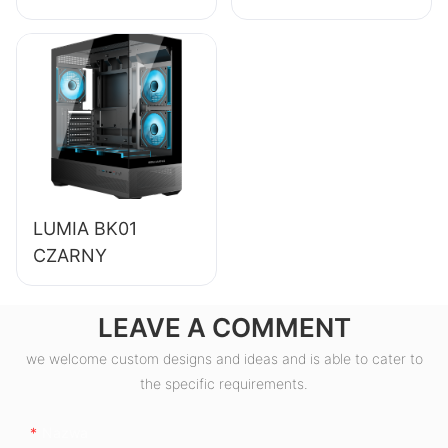
zasilacz do
komputerów
stacjonarnych o
sprawności 85%,
80+ Bronze
ESB550W
LUMIA BK01
CZARNY
LEAVE A COMMENT
we welcome custom designs and ideas and is able to cater to
the specific requirements.
Nazwa