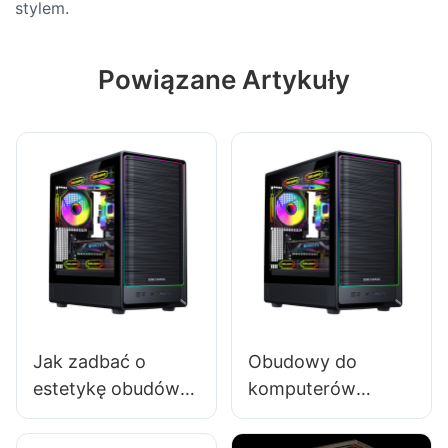
stylem.
Powiązane Artykuły
Jak zadbać o
Obudowy do
estetykę obudów
komputerów
komputerów w
gamingowych
wyświetlaczach?
2025: Czy