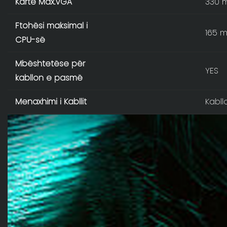
Kartë Max.VGA
330 
Ftohësi maksimal i
165 
CPU-së
Mbështetëse për
YES
kabllon e pasmë
Menaxhimi i Kabllit
Kabl