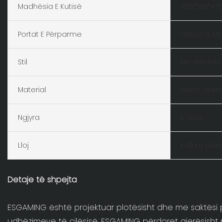
Madhësia E Kutisë
385*210*4
Portat E Përparme
USB3.0 x1; U
Stil
Me dritaren
Material
Aliazh alumi
Ngjyra
E zezë
Lloj
Kulla e plot
Detaje të shpejta
ESGAMING është projektuar plotësisht dhe me saktësi për
udhëzimeve të cilësisë. ESGAMING përdoret gjerësisht 