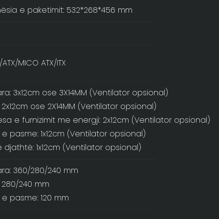
ësia e paketimit: 532*268*456 mm
/ATX/MICO ATX/ITX
ra: 3x12cm ose 3X14MM (Ventilator opsional)
: 2x12cm ose 2X14MM (Ventilator opsional)
sa e furnizimit me energji: 2x12cm (Ventilator opsional)
 e pasme: 1x12cm (Ventilator opsional)
 djathtë: 1x12cm (Ventilator opsional)
ara: 360/280/240 mm
: 280/240 mm
a e pasme: 120 mm