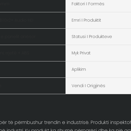
75mm
Faktori I Formës
SB1.0x2+ Audio HD
Emri I Produktit
 e panelit anësor
Statusi I Produkteve
ni, rrjetë + ABS
Myk Privat
Aplikim
ë
Vendi I Origjinës
 të përmbushur trendin e industrisë. Produkti inspektohet 
në industri. Ky produkt ka shumë përparësi dhe ka një ga