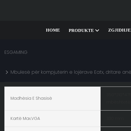
HOME
ZGJIDHJE
PRODUKTE
ESGAMING
Mbulesë për kompjuterin e lojërave Eatx, dritare a
350*210*47
Madhësia E Shasisë
mbështetë
Kartë Max.VGA
330 mm