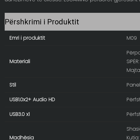
Përshkrimi i Produktit
Emri i produktit
M09
Përpa
Materiali
SIPËR:
Majta
Stil
Panel
USB1.0x2+ Audio HD
Përfs
USB3.0 x1
Përfs
Shas
Madhësia
Kutia