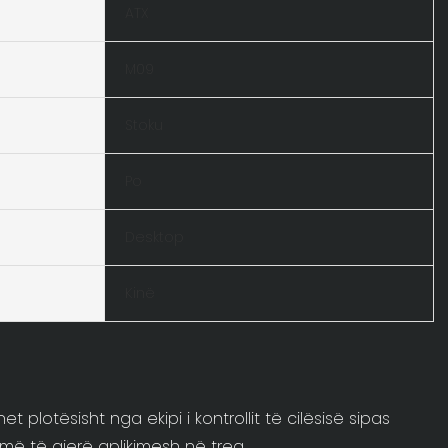
ATX
M09
Stoku
Po
Desktop
Kinë
plotësisht nga ekipi i kontrollit të cilësisë sipas
më të gjerë aplikimesh në treg.