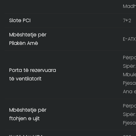
Madh
Slote PCI
7+2
Mbështetje për
E-ATX
Pllakën Amë
Përpa
Sipër
Porta të rezervuara
Mbule
të ventilatorit
Pjesa
Ana e
Përp
Mbështetje për
Sipër
ftohjen e ujit
Pjes