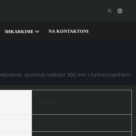
NA KONTAKTONI
SHKARKIME
 përparmë, opsional, radiator 360 mm i funksionueshëm
165 mm
532*268*456 mm