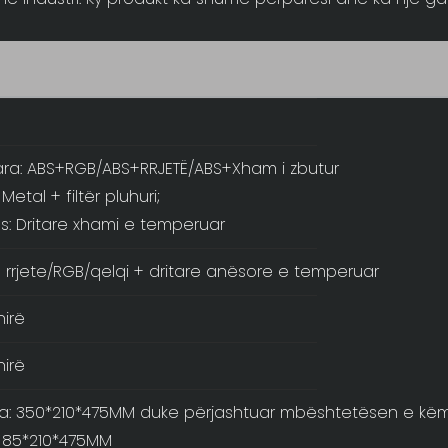
ra: ABS+RGB/ABS+RRJETË/ABS+Xham i zbutur
 Metal + filtër pluhuri;
s: Dritare xhami e temperuar
 rrjete/RGB/qelqi + dritare anësore e temperuar
hirë
hirë
ia: 350*210*475MM duke përjashtuar mbështetësen e kë
: 85*210*475MM