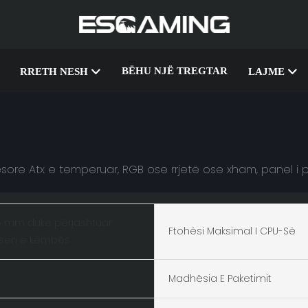
BËHU NJË TREGTAR
RRETH NESH
LAJME
nësore Atx e temperuar, RGB ose rrjetë ose xham, panel i
5 mm duke përjashtuar
Ftohësi Maksimal I CPU-Së
sen e këmbës
Madhësia E Paketimit