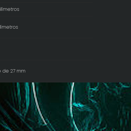
límetros
límetros
 de 27 mm