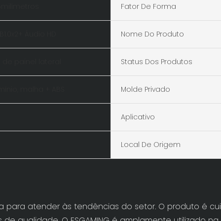
5milímetros
Fator De Forma
SB1.0x2+ Áudio HD
Nome Do Produto
de painel lateral
Status Dos Produtos
mínio, malha + ABS
Molde Privado
Aplicativo
Local De Origem
a para atender às tendências do setor. O produto é 
es de qualidade. O ESGAMING é amplamente utilizado na 