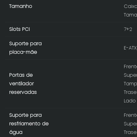
Tamanho
Caixa
Tama
Slots PCI
7+2
Suporte para
E-ATX
placa-mãe
Frent
Portas de
Super
ventilador
Tampa
reservadas
Trase
Lado 
Suporte para
Fren
resfriamento de
Super
água
Trase