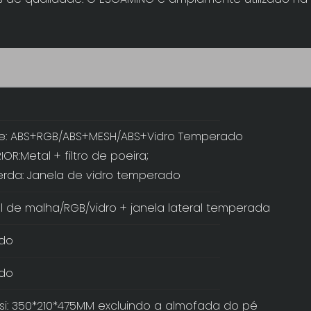
te: ABS+RGB/ABS+MESH/ABS+Vidro Temperado
IOR:Metal + filtro de poeira;
erda: Janela de vidro temperado
l de malha/RGB/vidro + janela lateral temperada
ído
ído
i: 350*210*475MM excluindo a almofada do pé