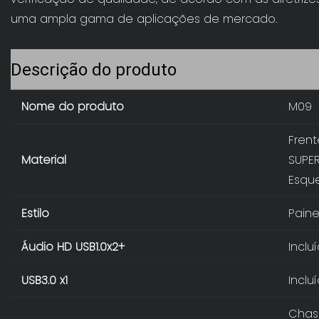
uma ampla gama de aplicações de mercado.
Descrição do produto
Nome do produto
M09
Fren
Material
SUPER
Esqu
Estilo
Paine
Áudio HD USB1.0x2+
Inclu
USB3.0 x1
Inclu
Chass