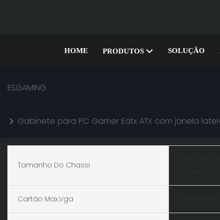
HOME
SOLUÇÃO
PRODUTOS
ESGAMING
Gabinete para PC Gamer Eatx ATX com janela later
350*210*47
Tamanho Do Chassi
do pé
Cartão Max.vga
330milímet