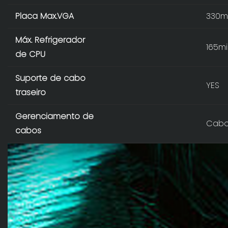
Placa Max.VGA
330mi
Máx. Refrigerador
165mi
de CPU
Suporte de cabo
YES
traseiro
Gerenciamento de
Cabo
cabos