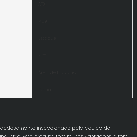
ATX
M09
Estoque
Sim
Área de trabalho
China
cuidadosamente inspecionado pela equipe de
indústria. Este produto tem muitas vantagens e tem