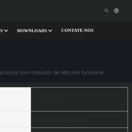
CONTATE-NOS
S
DOWNLOADS
 opcional com radiador de 360 mm funcional
165milímetros
532*268*456milímetros