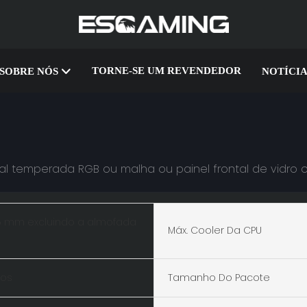
TORNE-SE UM REVENDEDOR
SOBRE NÓS
NOTÍCIA
al temperada RGB ou malha ou painel frontal de vidro
5 mm excluindo a almofada
Máx. Cooler Da CPU
ros
Tamanho Do Pacote