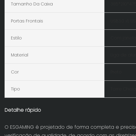
Tamanho Da Caixa
385*210*47
Portas Frontais
USB3.0 x1; U
Estilo
Com janela 
Material
Liga de alu
Cor
Preto
Tipo
Torre Cheia
Detalhe rápido
O ESGAMING é projetado de forma completa e precis
verificação de qualidade, de acordo com as diretriz