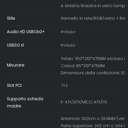
A sinistra: finestra in vetro temp
Stile
Pannello in rete/RGB/vetro + fin
Audio HD USB1.0x2+
Incluso
USB3.0 x1
Incluso
Telaio: 350*210*475MM escluso il
Misurare
Cassa: 85*210*475MM
Dimensioni della confezione: 
Slot PCI
7+2
Supporto scheda
E-ATX/ATX/MICO ATX/ITX
madre
Anteriore: 3x12cm o 3X14MM (vent
Parte superiore: 2x12 cm o 2x14 