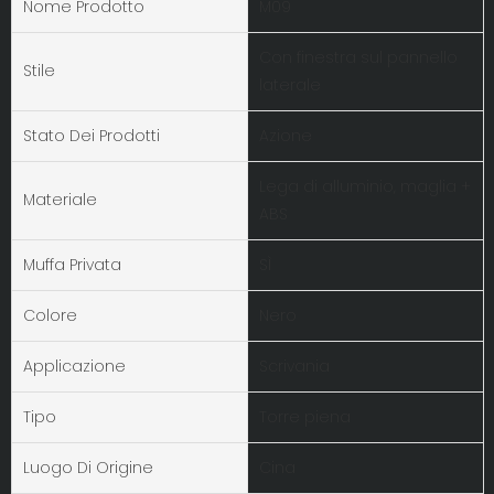
Nome Prodotto
M09
Con finestra sul pannello
Stile
laterale
Stato Dei Prodotti
Azione
Lega di alluminio, maglia +
Materiale
ABS
Muffa Privata
SÌ
Colore
Nero
Applicazione
Scrivania
Tipo
Torre piena
Luogo Di Origine
Cina