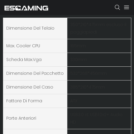
350*210*475mm escluso il
Dimensione Del Telaio
poggiapiedi
Max. Cooler CPU
165mm
Scheda Max.vga
330mm
Dimensione Del Pacchetto
532*268*456mm
Dimensione Del Caso
385*210*475mm
Fattore Di Forma
ATX
USB3.0 x1; USB1.0x2+ Audio
Porte Anteriori
HD