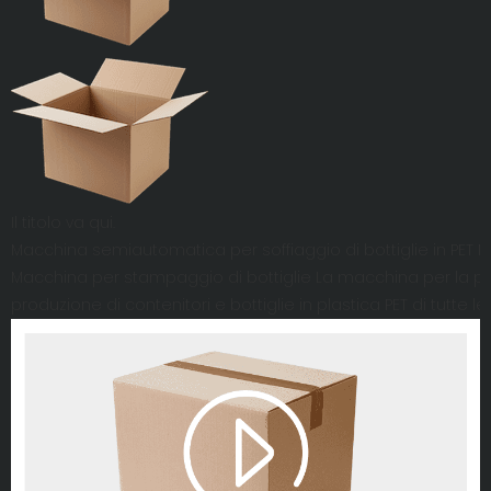
Il titolo va qui.
Macchina semiautomatica per soffiaggio di bottiglie in PET M
Macchina per stampaggio di bottiglie La macchina per la pro
produzione di contenitori e bottiglie in plastica PET di tutte le