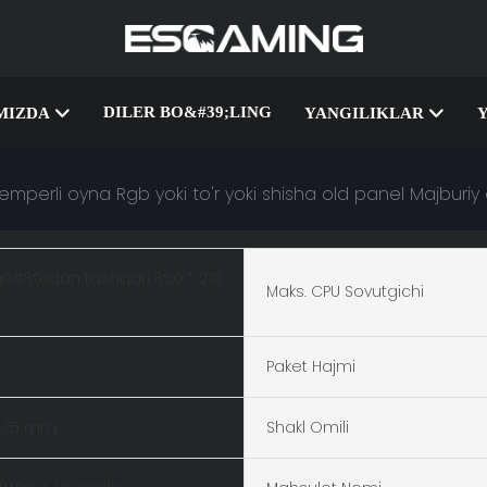
DILER BO&#39;LING
MIZDA
YANGILIKLAR
temperli oyna Rgb yoki to'r yoki shisha old panel Majbur
&#39;idan tashqari 350 * 210
Maks. CPU Sovutgichi
Paket Hajmi
 475 mm
Shakl Omili