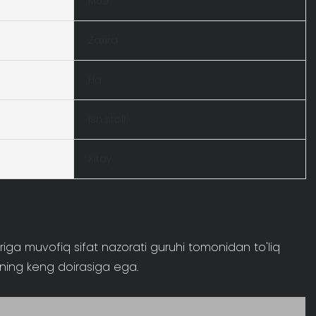
M09
Zaxira
Ha
Ish stoli
Xitoy
riga muvofiq sifat nazorati guruhi tomonidan to'liq
rining keng doirasiga ega.