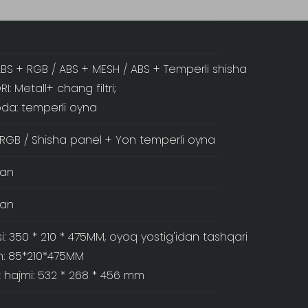
ABS + RGB / ABS + MESH / ABS + Temperli shisha
I: Metall+ chang filtri;
da: temperli oyna
/ RGB / Shisha panel + Yon temperli oyna
lgan
lgan
i: 350 * 210 * 475MM, oyoq yostig'idan tashqari
n: 85*210*475MM
 hajmi: 532 * 268 * 456 mm