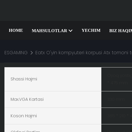
HOME
YECHIM
MAHSULOTLAR
BIZ HAQI
ESGAMING
Eatx O'yin kompyuteri korpusi Atx tomoni 
Oyoq yostig
Shassi Hajmi
* 475 mm
Max.VGA Kartasi
330 mm
Koson Hajmi
385 * 210 *