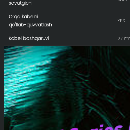
sovutgichi
Orqa kabelni
YES
qo'llab-quvvatlash
Kabel boshqaruvi
27 m