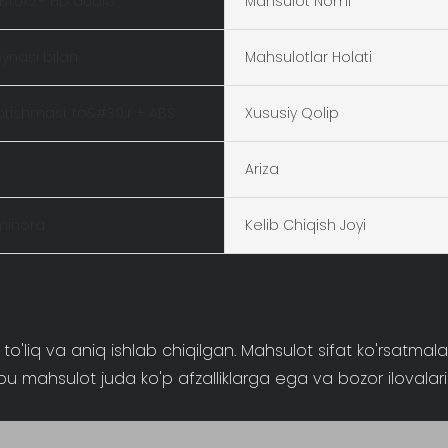
SB1.0x2+ HD audio
Mahsulot Nomi
ynasi bilan
Mahsulotlar Holati
otishmasi, to&#39;r + ABS
Xususiy Qolip
Ariza
minora
Kelib Chiqish Joyi
liq va aniq ishlab chiqilgan. Mahsulot sifat ko'rsatmala
hbu mahsulot juda ko'p afzalliklarga ega va bozor ilovala