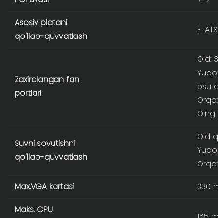
Asosiy platani
E-ATX
qo'llab-quvvatlash
Old: 
Yuqor
Zaxiralangan fan
psu q
portlari
Orqa: 
O'ng 
Old q
Suvni sovutishni
Yuqor
qo'llab-quvvatlash
Orqa
Max.VGA kartasi
330 
Maks. CPU
165 