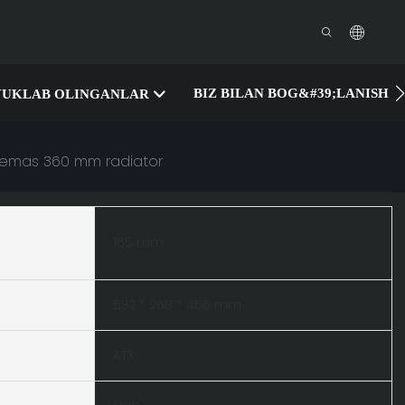
BIZ BILAN BOG&#39;LANISH
YUKLAB OLINGANLAR
iy emas 360 mm radiator
165 mm
532 * 268 * 456 mm
ATX