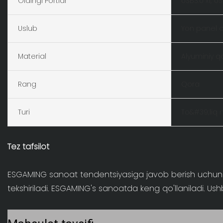
Oldingi Portlar
USB3.0 x1; U
Uslub
Yon panel o
Material
Alyuminiy q
Rang
Qora
Turi
To&#39;liq 
Tez tafsilot
ESGAMING sanoat tendentsiyasiga javob berish uchun to'
tekshiriladi. ESGAMING's sanoatda keng qo'llaniladi. Us