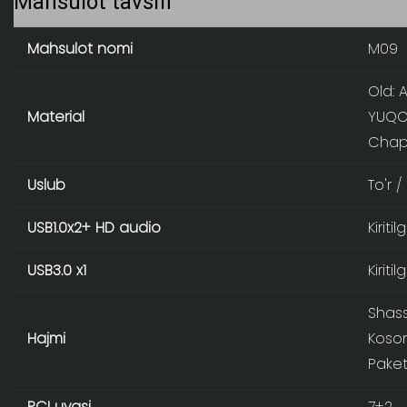
Mahsulot tavsifi
Mahsulot nomi
M09
Old: 
Material
YUQOR
Chap
Uslub
To'r 
USB1.0x2+ HD audio
Kiriti
USB3.0 x1
Kiriti
Shass
Hajmi
Koso
Paket
PCI uyasi
7+2