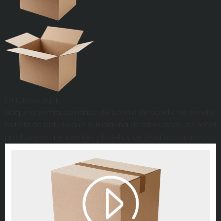
El título va aquí.
Máquina semiautomática de botella de botella de botella
botella de botella que la máquina de fabricación de bote
produciendo recipientes y botellas de plástico para masco