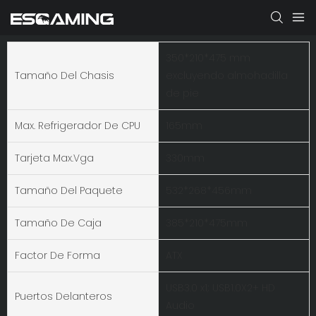
350*210*475 mm
Tamaño Del Chasis
excluyendo almohadilla
de pie
Max. Refrigerador De CPU
165mm
Tarjeta Max.vga
330mm
Tamaño Del Paquete
532*268*456mm
Tamaño De Caja
385*210*475mm
Factor De Forma
ATX
USB3.0 x1; USB1.0X2+ HD
Puertos Delanteros
Audio