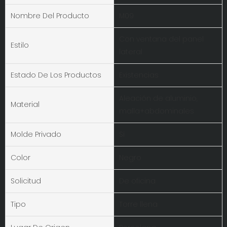
Nombre Del Producto
M09
Con ventana del panel
Estilo
lateral
Estado De Los Productos
Existencias
Aleación de aluminio,
Material
malla+abdominales
Molde Privado
Sí
Color
Negro
Solicitud
De oficina
Tipo
Torre llena