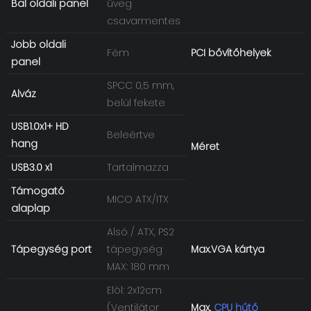
Bal oldali panel
üveg
csavarmentes
Jobb oldali
Fém
PCI bővítőhelyek
panel
SPCC 0,5 mm,
Alváz
belül fekete
USB1.0x1+ HD
Beleértve
hang
Méret
USB3.0 x1
Tartalmazza
Támogató
MICO ATX/ITX
alaplap
Alsó / ATX, PS2
Tápegység port
tápegység
Max.VGA kártya
MAX: 180 mm
Elöl: 2x12cm
(Ventilátor
Max.
CPU hűtő