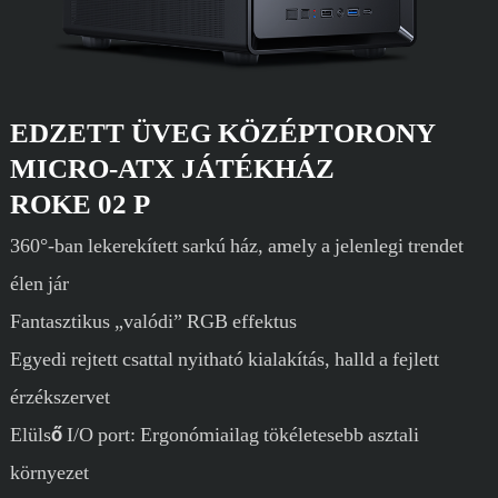
EDZETT ÜVEG KÖZÉPTORONY
MICRO-ATX JÁTÉKHÁZ
ROKE 02 P
360°-ban lekerekített sarkú ház, amely a jelenlegi trendet
élen jár
Fantasztikus „valódi” RGB effektus
Egyedi rejtett csattal nyitható kialakítás, halld a fejlett
érzékszervet
Elülső I/O port: Ergonómiailag tökéletesebb asztali
környezet