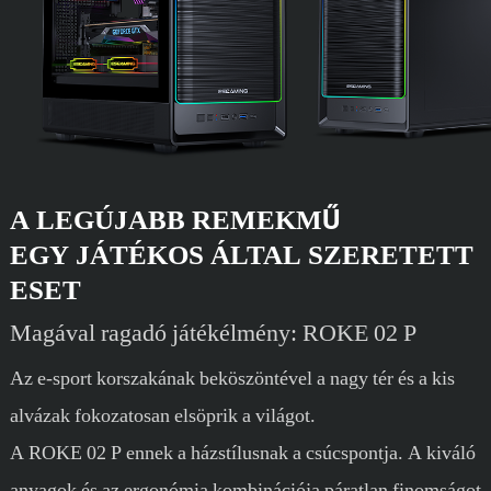
A LEGÚJABB REMEKMŰ
EGY JÁTÉKOS ÁLTAL SZERETETT
ESET
Magával ragadó játékélmény: ROKE 02 P
Az e-sport korszakának beköszöntével a nagy tér és a kis
alvázak fokozatosan elsöprik a világot.
A ROKE 02 P ennek a házstílusnak a csúcspontja. A kiváló
anyagok és az ergonómia kombinációja páratlan finomságot