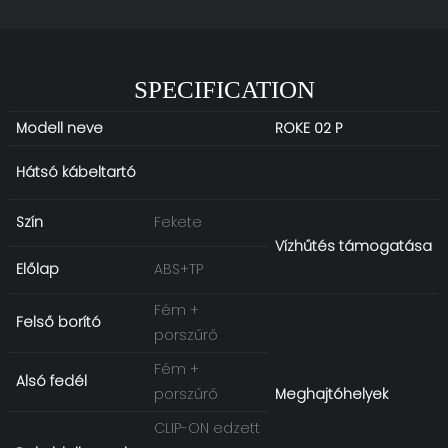
SPECIFICATION
Modell neve
ROKE 02 P
Hátsó kábeltartó
Szín
Fekete
Vízhűtés támogatása
Előlap
ABS+TP
Fém +
Felső borító
porszűrő
Fém +
Alsó fedél
porszűrő
Meghajtóhelyek
CLIP-ON edzett