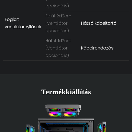
opcionális)
Felül: 2x12cm
Foglalt
(Ventilátor
Hátsó kábeltartó
ventilátornyílások
opcionális)
Hátul: 1x12cm
(Ventilátor
Kábelrendezés
opcionális)
Termékkiállítás