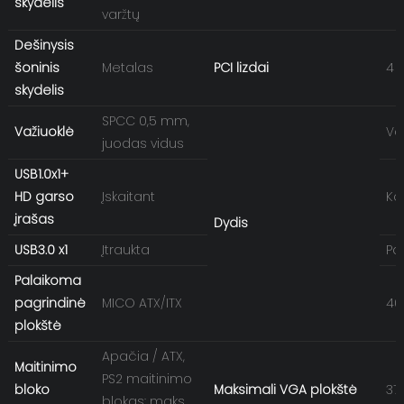
skydelis
varžtų
Dešinysis
šoninis
Metalas
PCI lizdai
4 v
skydelis
SPCC 0,5 mm,
Važiuoklė
Va
juodas vidus
USB1.0x1+
HD garso
Įskaitant
Ko
įrašas
Dydis
USB3.0 x1
Įtraukta
Pa
Palaikoma
pagrindinė
MICO ATX/ITX
40
plokštė
Apačia / ATX,
Maitinimo
PS2 maitinimo
bloko
Maksimali VGA plokštė
37
blokas: maks.