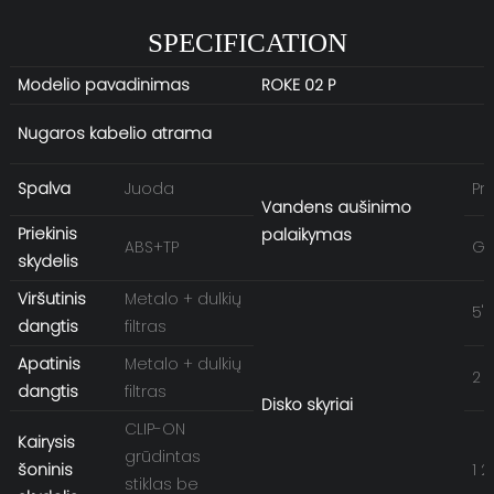
SPECIFICATION
Modelio pavadinimas
ROKE 02 P
Nugaros kabelio atrama
Spalva
Juoda
Pr
Vandens aušinimo
Priekinis
palaikymas
ABS+TP
Ga
skydelis
Viršutinis
Metalo + dulkių
5'
dangtis
filtras
Apatinis
Metalo + dulkių
2 x
dangtis
filtras
Disko skyriai
CLIP-ON
Kairysis
grūdintas
šoninis
1 
stiklas be