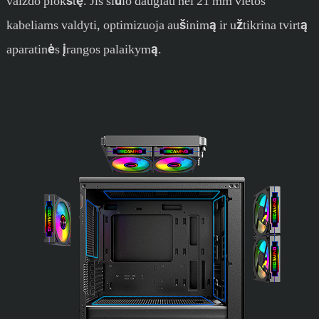
vaizdo plokštę. Jis siūlo daugiau nei 21 mm vietos
kabeliams valdyti, optimizuoja aušinimą ir užtikrina tvirtą
aparatinės įrangos palaikymą.