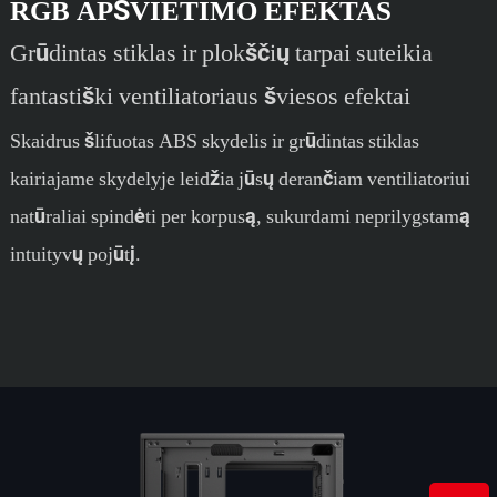
RGB APŠVIETIMO EFEKTAS
Grūdintas stiklas ir plokščių tarpai suteikia
fantastiški ventiliatoriaus šviesos efektai
Skaidrus šlifuotas ABS skydelis ir grūdintas stiklas
kairiajame skydelyje leidžia jūsų derančiam ventiliatoriui
natūraliai spindėti per korpusą, sukurdami neprilygstamą
intuityvų pojūtį.