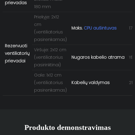
prievadas
180 mm
Priekyje: 2x12
cm
Maks.
CPU aušintuvas
17
(ventiliatorius
pasirenkamas)
Rezervuoti
Viršuje: 2x12 cm
ventiliatorių
(ventiliatorius
Nugaros kabelio atrama
YE
prievadai
pasirinktinai)
Gale: 1x12 cm
(ventiliatorius
Kabelių valdymas
21
pasirenkamas)
Produkto demonstravimas