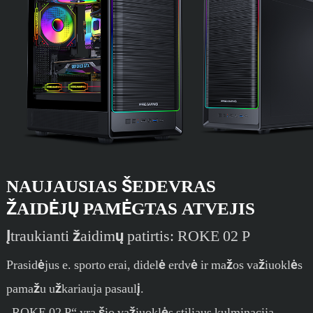
NAUJAUSIAS ŠEDEVRAS
ŽAIDĖJŲ PAMĖGTAS ATVEJIS
Įtraukianti žaidimų patirtis: ROKE 02 P
Prasidėjus e. sporto erai, didelė erdvė ir mažos važiuoklės
pamažu užkariauja pasaulį.
„ROKE 02 P“ yra šio važiuoklės stiliaus kulminacija.