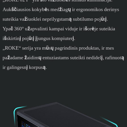
Aukščiausios kokybės medžiagų ir ergonomikos derinys
suteikia važiuoklei neprilygstamą subtilumo pojūtį.
Ypač 360° užapvalinti kampai viduje ir išorėje suteikia
išskirtinį pojūtį įjungus kompiuterį.
„ROKE“ serija yra mūsų pagrindinis produktas, ir mes
pažadame žaidimų entuziastams suteikti nedidelį, rafinuotą
ir galingesnį korpusą.