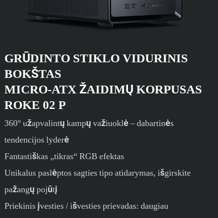
GRŪDINTO STIKLO VIDURINIS
BOKŠTAS
MICRO-ATX ŽAIDIMŲ KORPUSAS
ROKE 02 P
360° užapvalintų kampų važiuoklė – dabartinės
tendencijos lyderė
Fantastiškas „tikras“ RGB efektas
Unikalus paslėptos sagties tipo atidarymas, išgirskite
pažangų pojūtį
Priekinis įvesties / išvesties prievadas: daugiau