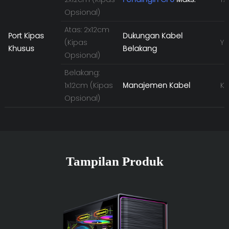
Opsional)
Atas: 2x12cm
Port Kipas
Dukungan Kabel
(Kipas
YE
Khusus
Belakang
Opsional)
Belakang:
1x12cm (Kipas
Manajemen Kabel
Ka
Opsional)
Tampilan Produk