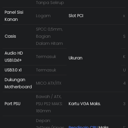
Tanpa Sekrup
Panel Sisi
Logam
Slot PCI
x 
Kanan
SPCC 0,5mm,
Casis
Bagian
Sa
Dalam Hitam
Audio HD
Termasuk
Ka
Ukuran
USB1.0x1+
USB3.0 x1
Termasuk
Uk
Dukungan
MICO ATX/ITX
40
Motherboard
Bawah / ATX,
Port PSU
PSU PS2 MAKS:
Kartu VGA Maks.
3
180mm
Depan:
2x12cm (Kipas
Pendingin CPU
Maks.
1