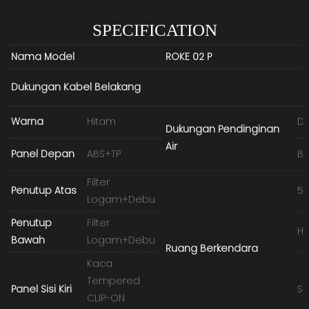
SPECIFICATION
Nama Model
ROKE 02 P
Dukungan Kabel Belakang
Warna
Hitam
D
Dukungan Pendinginan
Air
Panel Depan
ABS+TP
Be
Filter
Penutup Atas
5'
Logam+Debu
Penutup
Filter
HD
Bawah
Logam+Debu
Ruang Berkendara
Kaca
Tempered
Panel Sisi Kiri
SS
CLIP-ON