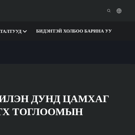
БИДЭНТЭЙ ХОЛБОО БАРИНА УУ
АТАЛТУУД
ИЛЭН ДУНД ЦАМХАГ
TX ТОГЛООМЫН