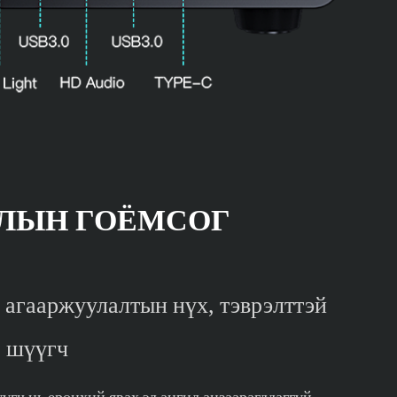
АЛЫН ГОЁМСОГ
 агааржуулалтын нүх, тэврэлттэй
р шүүгч
үгч нь ерөнхий явах эд ангид анзаарагддаггүй