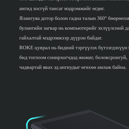
ангид хосгүй тансаг мэдрэмжийг өгдөг.
Ялангуяа дотор болон гадна талын 360° бөөрөнх
булангийн загвар нь компьютерийг эхлүүлсний д
гайхалтай мэдрэмжээр дүүрэн байдаг.
ROKE цуврал нь бидний тэргүүлэх бүтээгдэхүүн 
бид тоглоом сонирхогчдод жижиг, боловсронгуй,
чадвартай явах эд ангиудыг өгөхөө амлаж байна.