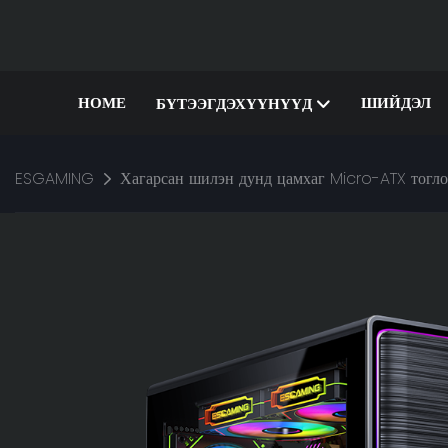
HOME
ШИЙДЭЛ
БҮТЭЭГДЭХҮҮНҮҮД
ESGAMING
Хагарсан шилэн дунд цамхаг Micro-ATX тогл