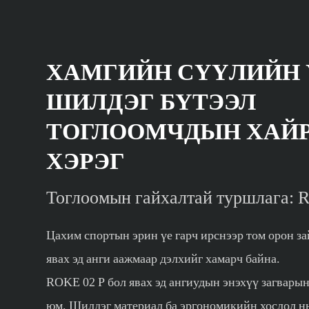
ХАМГИЙН СҮҮЛИЙН
ШИЛДЭГ БҮТЭЭЛ
ТОГЛООМЧДЫН ХАЙ
ХЭРЭГ
Тоглоомын гайхалтай туршлага: 
Цахим спортын эрин үе гарч ирснээр том орон з
явах эд анги аажмаар дэлхийг хамарч байна.
ROKE 02 P бол явах эд ангиудын энэхүү загварын
юм. Шилдэг материал ба эргономикийн хослол нь