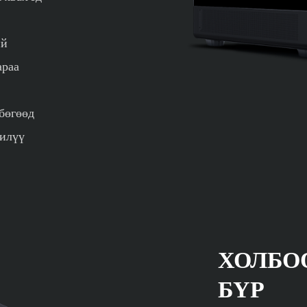
ий
араа
бөгөөд
 илүү
ХОЛБО
БҮР