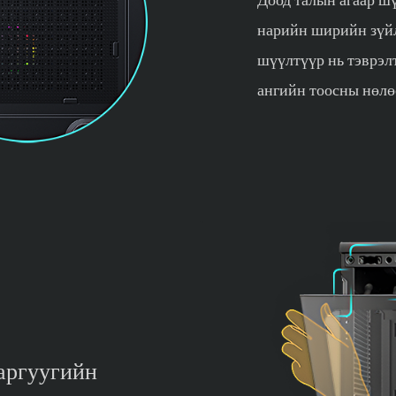
нарийн ширийн зүйл
шүүлтүүр нь тэврэлт
ангийн тоосны нөлө
даргуугийн