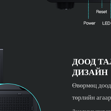
ДООД Т
ДИЗАЙН
Өвөрмөц доод
төрлийн агаа
Доод талын агаар шү