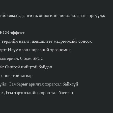
P
гийн явах эд анги нь өнөөгийн чиг хандлагыг тэргүүлж
 RGB эффект
 төрлийн нээлт, дэвшилтэт мэдрэмжийг сонсох
орт: Илүү олон ширээний эргономик
 материал: 0.5мм SPCC
ай: Онцгой нийцтэй байдал
 оновчтой загвар
үйл: Самбарыг арилгах хэрэгсэл байхгүй
: Дээд зэрэглэлийн торон тал багтсан