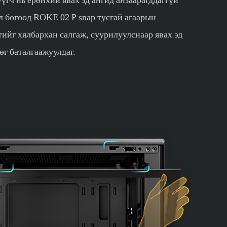
 бөгөөд ROKE 02 P snap тусгай агаарын
ийг хялбархан салгаж, суурилуулснаар явах эд
өг баталгаажуулдаг.