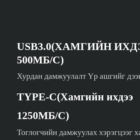
USB3.0(ХАМГИЙН ИХД
500МБ/С)
Хурдан дамжуулалт Үр ашгийг дэ
TYPE-C(Хамгийн ихдээ
1250МБ/С)
Тоглогчийн дамжуулах хэрэгцээг х