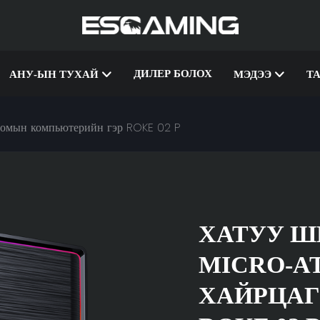
ДИЛЕР БОЛОХ
АНУ-ЫН ТУХАЙ
МЭДЭЭ
Т
оомын компьютерийн гэр ROKE 02 P
ХАТУУ Ш
MICRO-A
ХАЙРЦАГ