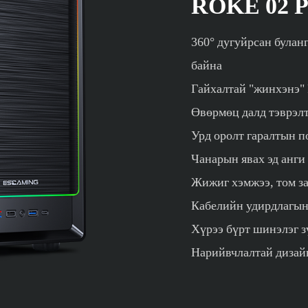
ROKE 02 
360° дугуйрсан булан
байна
Гайхалтай "жинхэнэ"
Өвөрмөц далд тэврэлт
Урд оролт гаралтын п
Чанарын явах эд анги
Жижиг хэмжээ, том з
Кабелийн удирдлагын
Хүрээ бүрт шинэлэг з
Нарийвчлалтай дизайн