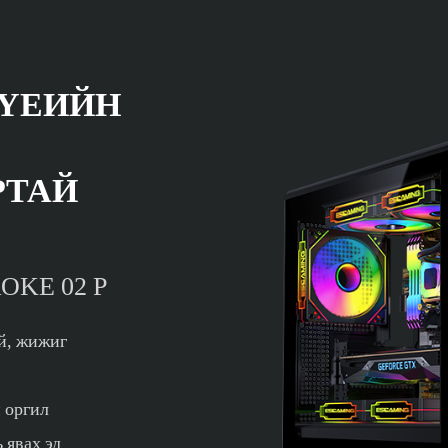
 ҮЕИЙН
РТАЙ
ROKE 02 P
ай, жижиг
 оргил
 явах эд