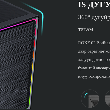
IS ДУГ
360° дугуй
татам
ROKE 02 P-ийн д
дээр бараг нэг 
халуун дотноор 
булантай авсаар
илүү тохиромжто