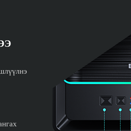
ЭЭ
эшлүүлнэ
ангах