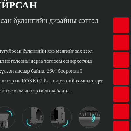
УЙРСАН
рсан булангийн дизайны сэтгэл
угуйрсан булангийн хэв маягийг зах зээл
жил нотолсоны дараа тоглоом сонирхогчид
хүлээн авсаар байна. 360° бөөрөнхий
хан гэр нь ROKE 02 P-г ширээний компьютерт
й тоглоомын гэр болгож байна.