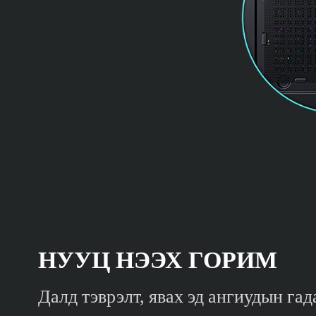
НУУЦ НЭЭХ ГОРИМ
Далд тэврэлт, явах эд ангиудын га