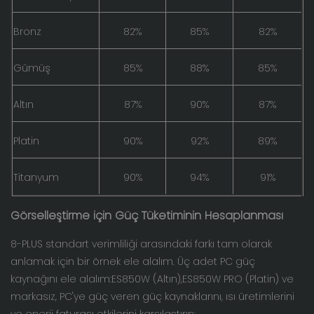
Bronz
82%
85%
82%
Gümüş
85%
88%
85%
Altın
87%
90%
87%
Platin
90%
92%
89%
Titanyum
90%
94%
91%
Görselleştirme için Güç Tüketiminin Hesaplanması
8-PLUS standart verimliliği arasındaki farkı tam olarak
anlamak için bir örnek ele alalım. Üç adet PC güç
kaynağını ele alalım:
ES850W
(Altın),
ES850W PRO
(Platin) ve
markasız, PC'ye güç veren güç kaynaklarını, ısı üretimlerini