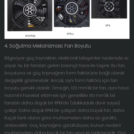
4. Soğutma Mekanizması: Fan Boyutu
Bilgisayar güç kaynakları, elektronik bileşenler nedeniyle ısı
yayar. Isı, bir fandan gelen basınçlı hava ile taşınır. Bu fan,
boyutuna ve güç kaynağının form faktörüne bağlı olarak
değişiklik gösterebilir. Ancak, aynı form faktörü için fan
boyutu gerekli olabilir. Örneğin, 120 mm'lik bir fan, aynı hava
hacmini hareket ettirmek için genellikle 80 mm'lik bir
fandan daha düşük bir RPM'de (dakikadaki devir sayısı)
çalışır. Daha düşük RPM'de çalışan daha büyük fan, daha
küçük fanlı olana göre muhtemelen daha az gürültü
üretecektir. Güç kaynağınız gürültülüyse, bunun nedeni
muhtemelen daha küçük bir fan veya kir birikmesidir. Güç