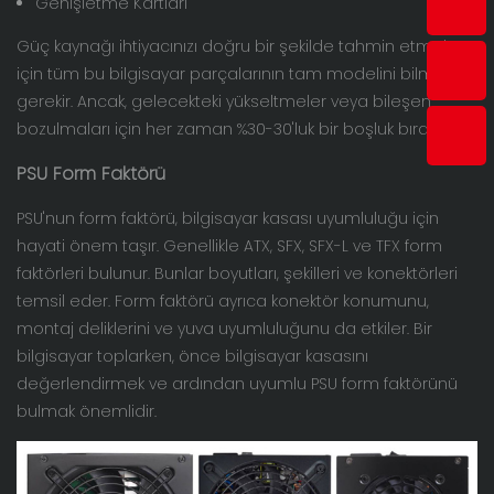
Genişletme Kartları
Güç kaynağı ihtiyacınızı doğru bir şekilde tahmin etmek
için tüm bu bilgisayar parçalarının tam modelini bilmeniz
gerekir. Ancak, gelecekteki yükseltmeler veya bileşen
bozulmaları için her zaman %30-30'luk bir boşluk bırakın.
PSU Form Faktörü
PSU'nun form faktörü, bilgisayar kasası uyumluluğu için
hayati önem taşır. Genellikle ATX, SFX, SFX-L ve TFX form
faktörleri bulunur. Bunlar boyutları, şekilleri ve konektörleri
temsil eder. Form faktörü ayrıca konektör konumunu,
montaj deliklerini ve yuva uyumluluğunu da etkiler. Bir
bilgisayar toplarken, önce bilgisayar kasasını
değerlendirmek ve ardından uyumlu PSU form faktörünü
bulmak önemlidir.