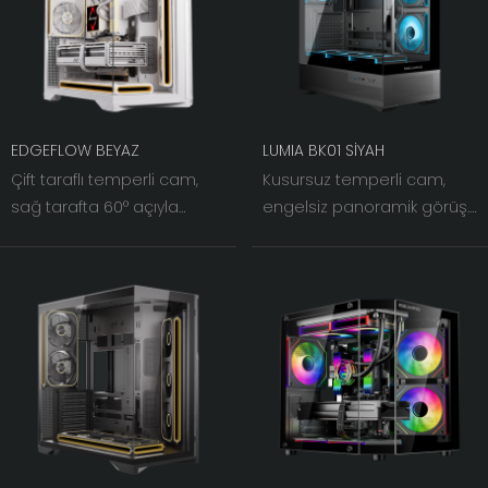
EDGEFLOW BEYAZ
LUMIA BK01 SİYAH
Çift taraflı temperli cam,
Kusursuz temperli cam,
sağ tarafta 60° açıyla
engelsiz panoramik görüş.
eğimli demir ağ ile
270° sol ve ön çift paneller
buluşuyor. Işık ve gölge iç
net bir görüş hattı sunarak
içe geçerken, kasa
donanımınızı görsel odak
fanlarının görsel genişliği
noktası haline getirir.
eşi benzeri görülmemiş bir
seviyeye çıkarılıyor.