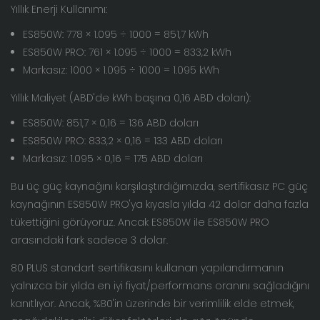
Yıllık Enerji Kullanımı:
ES850W: 778 × 1.095 ÷ 1000 = 851,7 kWh
ES850W PRO: 761 × 1.095 ÷ 1000 = 833,2 kWh
Markasız: 1000 × 1.095 ÷ 1000 = 1.095 kWh
Yıllık Maliyet (ABD'de kWh başına 0,16 ABD doları):
ES850W: 851,7 × 0,16 = 136 ABD doları
ES850W PRO: 833,2 × 0,16 = 133 ABD doları
Markasız: 1.095 × 0,16 = 175 ABD doları
Bu üç güç kaynağını karşılaştırdığımızda, sertifikasız PC güç
kaynağının ES850W PRO'ya kıyasla yılda 42 dolar daha fazla
tükettiğini görüyoruz. Ancak ES850W ile ES850W PRO
arasındaki fark sadece 3 dolar.
80 PLUS standart sertifikasını kullanan yapılandırmanın
yalnızca bir yılda en iyi fiyat/performans oranını sağladığını
kanıtlıyor. Ancak, %80'in üzerinde bir verimlilik elde etmek,