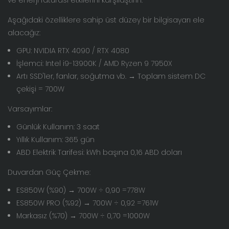
ve enerji faturası etkilerini karşılaştırın:
Aşağıdaki özelliklere sahip üst düzey bir bilgisayarı ele
alacağız:
GPU: NVIDIA RTX 4090 / RTX 4080
İşlemci: Intel i9-13900K / AMD Ryzen 9 7950X
Artı SSD'ler, fanlar, soğutma vb. → Toplam sistem DC
çekişi = 700W
Varsayımlar:
Günlük Kullanım: 3 saat
Yıllık Kullanım: 365 gün
ABD Elektrik Tarifesi: kWh başına 0,16 ABD doları
Duvardan Güç Çekme:
ES850W (%90) → 700W ÷ 0,90 =
778W
ES850W PRO (%92) → 700W ÷ 0,92 =
761W
Markasız (%70) → 700W ÷ 0,70 =
1000W