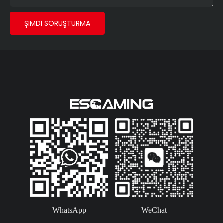
noktaları standart olarak
gelir, isteğe bağlı bir Type-
ŞIMDI SORUŞTURMA
C bağlantı noktası da
mevcuttur. Bu, benzersiz
tarzlarını sergilemek
isteyen deneyimli
oyuncular için tasarlanmış
birinci sınıf bir oyun
bilgisayar kasasıdır.
WhatsApp
WeChat