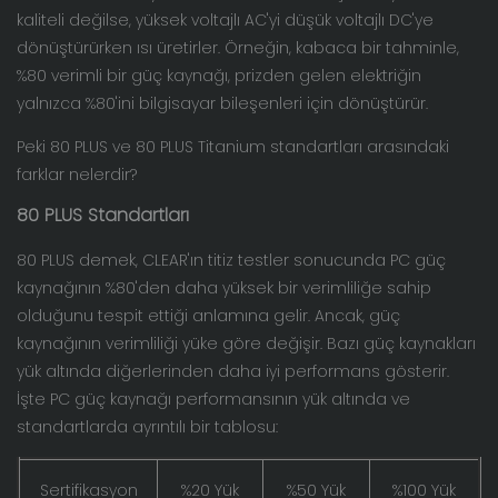
kaliteli değilse, yüksek voltajlı AC'yi düşük voltajlı DC'ye
dönüştürürken ısı üretirler. Örneğin, kabaca bir tahminle,
%80 verimli bir güç kaynağı, prizden gelen elektriğin
yalnızca %80'ini bilgisayar bileşenleri için dönüştürür.
Peki 80 PLUS ve 80 PLUS Titanium standartları arasındaki
farklar nelerdir?
80 PLUS Standartları
80 PLUS demek, CLEAR'ın titiz testler sonucunda PC güç
kaynağının %80'den daha yüksek bir verimliliğe sahip
olduğunu tespit ettiği anlamına gelir. Ancak, güç
kaynağının verimliliği yüke göre değişir. Bazı güç kaynakları
yük altında diğerlerinden daha iyi performans gösterir.
İşte PC güç kaynağı performansının yük altında ve
standartlarda ayrıntılı bir tablosu:
Sertifikasyon
%20 Yük
%50 Yük
%100 Yük