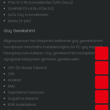
PCIe 6+2 Pin Konnektörler (GPU Gücü)
12VHPWR (12+4 Pin, PCIe 5.0)
SATA Güç Konnektörleri
Molex (4-pin)
Güç Gereksinimi
Bilgisayarınızın her bileşenini belirterek güç gereksinimini
hesaplayın. İnternette bulabileceğiniz bir PC güç kaynağı
hesaplayıcısını kullanın. Güç gereksinimini hesaplamak için
aşağıdaki bileşenleri girmeniz gerekecektir:
GPU (En Büyük Tüketici)
CPU
Anakart
RAM
Depolama Sürücüsü
Soğutma Sistemi
RGB Aydınlatma