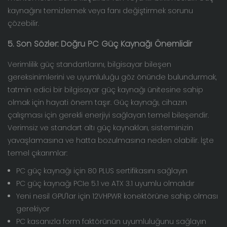
kaynağını temizlemek veya fanı değiştirmek sorunu
çözebilir.
5. Son Sözler: Doğru PC Güç Kaynağı Önemlidir
Verimlilik güç standartlarını, bilgisayar bileşen
gereksinimlerini ve uyumluluğu göz önünde bulundurmak,
tatmin edici bir
bilgisayar güç kaynağı
ünitesine sahip
olmak için hayati önem taşır. Güç kaynağı, cihazın
çalışması için gerekli enerjiyi sağlayan temel bileşendir.
Verimsiz ve standart altı güç kaynakları, sisteminizin
yavaşlamasına ve hatta bozulmasına neden olabilir. İşte
temel çıkarımlar:
PC güç kaynağı için 80 PLUS sertifikasını sağlayın
PC güç kaynağı PCIe 5.1 ve ATX 3.1 uyumlu olmalıdır
Yeni nesil GPU'lar için 12VHPWR konektörüne sahip olması
gerekiyor
PC kasanızla form faktörünün uyumluluğunu sağlayın