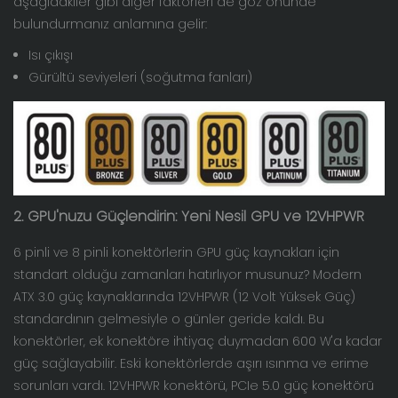
aşağıdakiler gibi diğer faktörleri de göz önünde
bulundurmanız anlamına gelir:
Isı çıkışı
Gürültü seviyeleri (soğutma fanları)
2. GPU'nuzu Güçlendirin: Yeni Nesil GPU ve 12VHPWR
6 pinli ve 8 pinli konektörlerin GPU güç kaynakları için
standart olduğu zamanları hatırlıyor musunuz? Modern
ATX 3.0 güç kaynaklarında 12VHPWR (12 Volt Yüksek Güç)
standardının gelmesiyle o günler geride kaldı. Bu
konektörler, ek konektöre ihtiyaç duymadan 600 W'a kadar
güç sağlayabilir. Eski konektörlerde aşırı ısınma ve erime
sorunları vardı. 12VHPWR konektörü, PCIe 5.0 güç konektörü