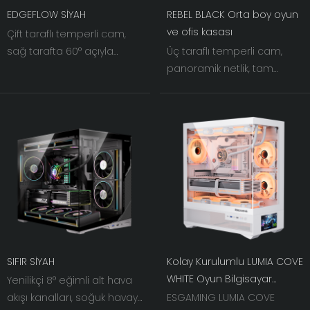
EDGEFLOW SİYAH
REBEL BLACK Orta boy oyun
ve ofis kasası
Çift taraflı temperli cam,
sağ tarafta 60° açıyla
Üç taraflı temperli cam,
eğimli demir ağ ile
panoramik netlik, tam
buluşuyor. Işık ve gölge iç
aydınlatma efektleri.
içe geçerken, kasa
Estetiği soğutmayla
fanlarının görsel genişliği
birleştirerek, bilgisayar
eşi benzeri görülmemiş bir
toplama deneyimi için
seviyeye çıkarılıyor.
görsel bir şölen sunuyor.
SIFIR SİYAH
Kolay Kurulumlu LUMIA COVE
WHITE Oyun Bilgisayar
Yenilikçi 8° eğimli alt hava
Kasası, LCD Monitör
akışı kanalları, soğuk havayı
ESGAMING LUMIA COVE