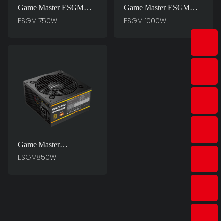
Game Master ESGM
Game Master ESGM
750W PC Güç
1000W PC Güç
ESGM 750W
ESGM 1000W
Kaynakları İçin Gerekli
Kaynakları İçin Gerekli
Game Master
ESGM850W PC Güç
ESGM850W
Kaynakları İçin
Vazgeçilmez