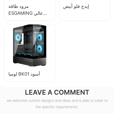
إيدج فلو أبيض
مزود طاقة
ESGAMING عالي
الجودة بقدرة 550
واط وكفاءة 85%
وحاصل على شهادة
80+ برونزية لأجهزة
الكمبيوتر المكتبية
ESB550W
لوميا BK01 أسود
LEAVE A COMMENT
we welcome custom designs and ideas and is able to cater to
the specific requirements.