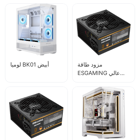
مزود طاقة
لوميا BK01 أبيض
ESGAMING عالي
الجودة بقدرة 650
واط وكفاءة 85%،
وحدة كاملة، حاصل
على شهادة 80+
برونزية لأجهزة
الكمبيوتر المكتبية
ESB650W