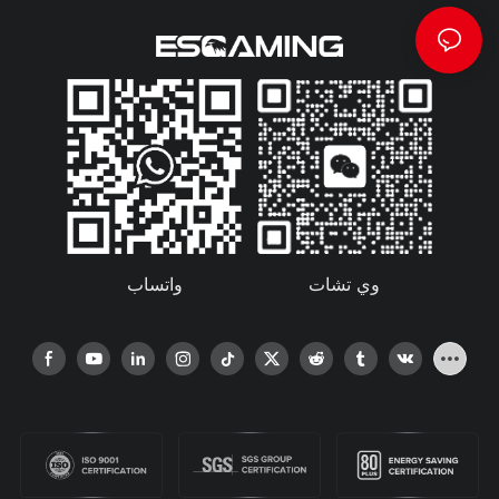
واتساب
وي تشات