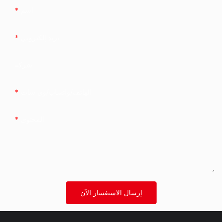
اسم
بريد إلكتروني
شركة
الهاتف/واتساب/وي شات
المحتوى
إرسال الاستفسار الآن