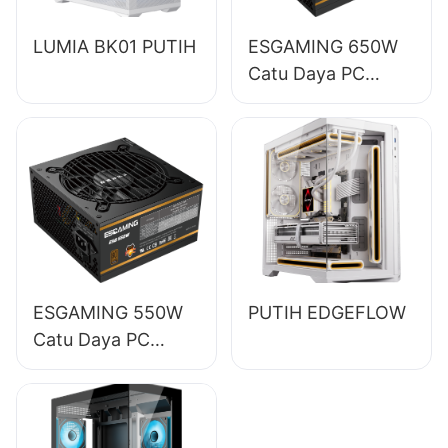
LUMIA BK01 PUTIH
ESGAMING 650W
Catu Daya PC
Desktop Modul
Penuh Berkualitas
Tinggi Efisiensi
85% 80+ Bronze
ESB650W
ESGAMING 550W
PUTIH EDGEFLOW
Catu Daya PC
Desktop
Berkualitas Tinggi
Efisiensi 85% 80+
Bronze ESB550W