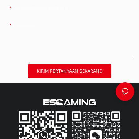
Telepon/whatsapp/wechat
Kandungan
KIRIM PERTANYAAN SEKARANG