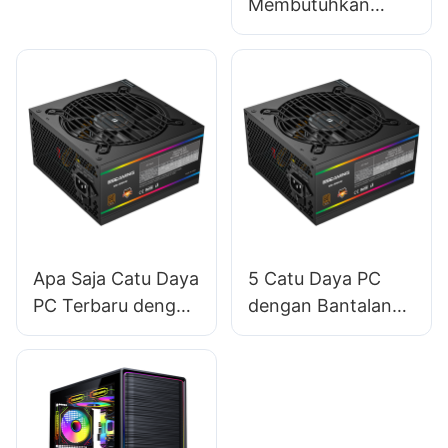
Membutuhkan
Lisensi Khusus
untuk Menjual
Casing PC?
Apa Saja Catu Daya
5 Catu Daya PC
PC Terbaru dengan
dengan Bantalan
Fitur Pemantauan
Kipas Berkualitas
Cerdas?
Tinggi untuk
Keandalan Jangka
Panjang