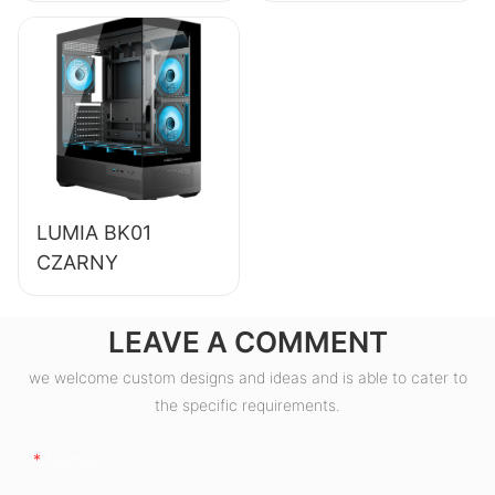
komputerów
stacjonarnych o
sprawności 85%,
80+ Bronze
ESB550W
LUMIA BK01
CZARNY
LEAVE A COMMENT
we welcome custom designs and ideas and is able to cater to
the specific requirements.
Nazwa