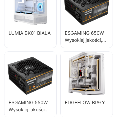
LUMIA BK01 BIAŁA
ESGAMING 650W
Wysokiej jakości,
85% sprawności,
pełnomodułowy
zasilacz do
komputerów
stacjonarnych 80+
Bronze ESB650W
ESGAMING 550W
EDGEFLOW BIAŁY
Wysokiej jakości
zasilacz do