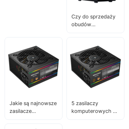
Czy do sprzedaży
obudów
komputerowych
potrzebne są
specjalne licencje?
Jakie są najnowsze
5 zasilaczy
zasilacze
komputerowych z
komputerowe z
wysokiej jakości
funkcjami
łożyskami