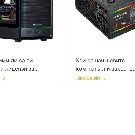
ми ли са ви
Кои са най-новите
и лицензи за
компютърни захранва
а на компютърни
функции за интелиген
View Details
наблюдение?