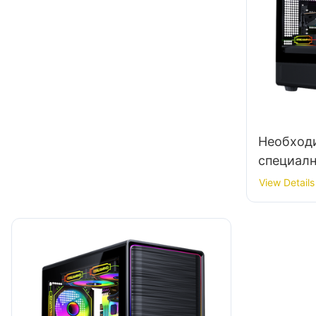
Необходи
специалн
продажб
View Details
кутии?