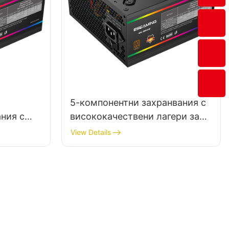
5-компонентни захранвания с
ния с
висококачествени лагери за
тно
вентилатори за дългосрочна
View Details
надеждност