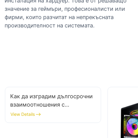
инсталация на хардуер. Това е от решаващо
значение за геймъри, професионалисти или
фирми, които разчитат на непрекъсната
производителност на системата.
Как да изградим дългосрочни
взаимоотношения с
доставчици на геймърски
View Details
аксесоари?