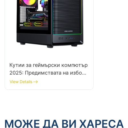
Кутии за геймърски компютър
2025: Предимствата на избора
на модулна кутия
View Details
МОЖЕ ДА ВИ ХАРЕСА