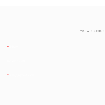
пълномодулно, 
бронзово, ESB6
we welcome cu
Име
Компания
Съдържание