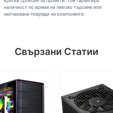
кратки срокове за проекти. Той гарантира
наличност по време на пиково търсене или
неочаквани повреди на компоненти.
Свързани Статии