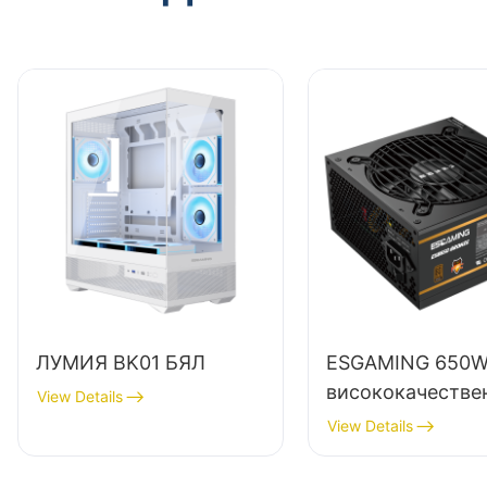
ЛУМИЯ BK01 БЯЛ
ESGAMING 650
висококачестве
View Details
захранване за н
View Details
компютри с 85%
ефективност,