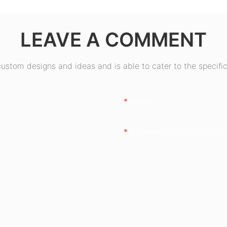
80+
бронзови сертификати
50W
ESB550W
LEAVE A COMMENT
stom designs and ideas and is able to cater to the specific
Имейл
Телефон/WhatsApp/WeC