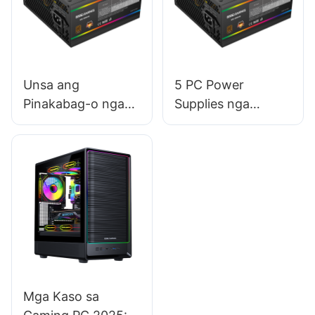
Unsa ang
5 PC Power
Pinakabag-o nga
Supplies nga
Mga Suplay sa
adunay Taas -
Gahum sa PC nga
Kalidad nga Fan
adunay Mga
Bearings Alang sa
Feature sa Smart
Long - Term
Monitoring?
Reliability
Mga Kaso sa