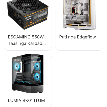
Suplay sa Kuryente
sa Desktop PC
ESB650W
ESGAMING 550W
Puti nga Edgeflow
Taas nga Kalidad
85% nga Epektibo
80+ Bronse nga
Suplay sa Kuryente
sa Desktop PC
ESB550W
LUMIA BK01 ITUM