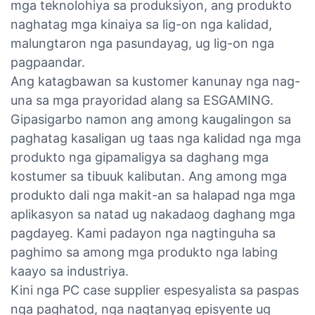
mga teknolohiya sa produksiyon, ang produkto
naghatag mga kinaiya sa lig-on nga kalidad,
malungtaron nga pasundayag, ug lig-on nga
pagpaandar.
Ang katagbawan sa kustomer kanunay nga nag-
una sa mga prayoridad alang sa ESGAMING.
Gipasigarbo namon ang among kaugalingon sa
paghatag kasaligan ug taas nga kalidad nga mga
produkto nga gipamaligya sa daghang mga
kostumer sa tibuuk kalibutan. Ang among mga
produkto dali nga makit-an sa halapad nga mga
aplikasyon sa natad ug nakadaog daghang mga
pagdayeg. Kami padayon nga nagtinguha sa
paghimo sa among mga produkto nga labing
kaayo sa industriya.
Kini nga PC case supplier espesyalista sa paspas
nga paghatod, nga nagtanyag episyente ug