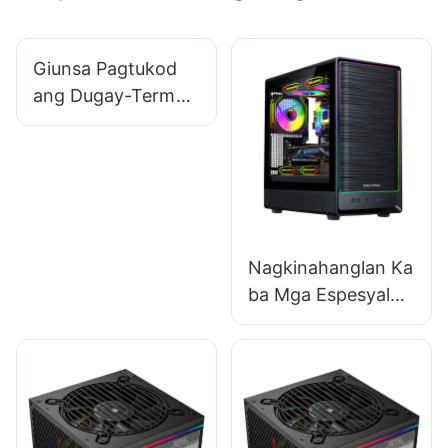
Giunsa Pagtukod
ang Dugay-Term
nga Relasyon Uban
sa Mga Supplier sa
Gaming
Accessories?
Nagkinahanglan Ka
ba Mga Espesyal
nga Lisensya Aron
Ibaligya ang mga
Kaso sa PC?