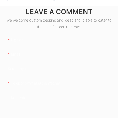
LEAVE A COMMENT
we welcome custom designs and ideas and is able to cater to
the specific requirements.
Ngalan
Email
Kompanya
Telepono/whatsApp/wechat
Kontento