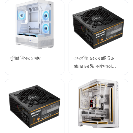
লুমিয়া বিকে০১ সাদা
এসগেমিং ৬৫০ওয়াট উচ্চ
মানের ৮৫% কার্যক্ষমতা
সম্পন্ন ফুল-মডিউল ৮০+
ব্রোঞ্জ ডেস্কটপ পিসি পাওয়ার
সাপ্লাই ESB650W