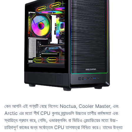
কেন আপনি এই পণ্যটি বেছে নিলেন: Noctua, Cooler Master, এবং
Arctic এর মতো শীর্ষ CPU কুলার ব্র্যান্ডগুলি উচ্চতর তাপীয় কর্মক্ষমতা এবং
স্থায়িত্ব প্রদান করে, গেমিং, ওভারক্লকিং বা ভিডিও রেন্ডারিংয়ের মতো উচ্চ-
চাহিদাপূর্ণ কাজের জন্য সর্বোত্তম CPU তাপমাত্রা নিশ্চিত করে। তাদের উন্নত