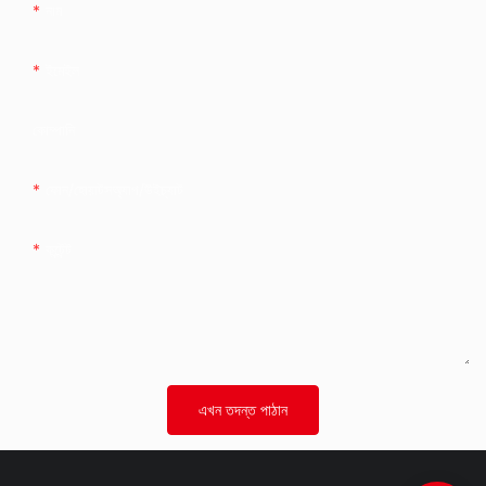
নাম
ইমেইল
কোম্পানি
ফোন/হোয়াটসঅ্যাপ/উইচ্যাট
কন্টেন্ট
এখন তদন্ত পাঠান