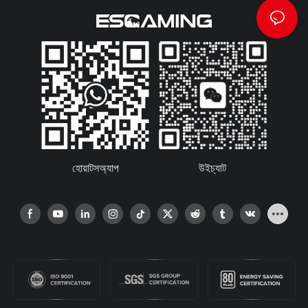
হোয়াটসঅ্যাপ
উইচ্যাট